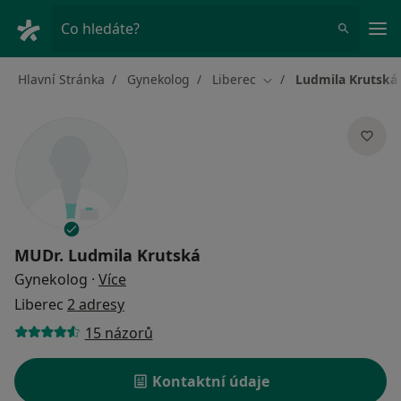
Hla
Co hledáte?
Hlavní Stránka
Gynekolog
Liberec
Ludmila Krutská
Změna města
MUDr.
Ludmila Krutská
o specializacích
Gynekolog
·
Více
Liberec
2 adresy
15 názorů
Kontaktní údaje