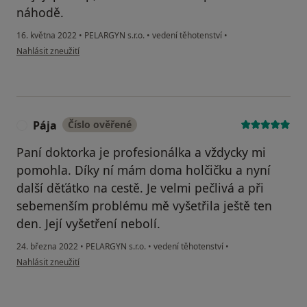
náhodě.
16. května 2022
•
PELARGYN s.r.o.
•
vedení těhotenství
•
podle názoru uživatele Lenka
Nahlásit zneužití
Pája
Číslo ověřené
P
Paní doktorka je profesionálka a vždycky mi
pomohla. Díky ní mám doma holčičku a nyní
další děťátko na cestě. Je velmi pečlivá a při
sebemenším problému mě vyšetřila ještě ten
den. Její vyšetření nebolí.
24. března 2022
•
PELARGYN s.r.o.
•
vedení těhotenství
•
podle názoru uživatele Pája
Nahlásit zneužití