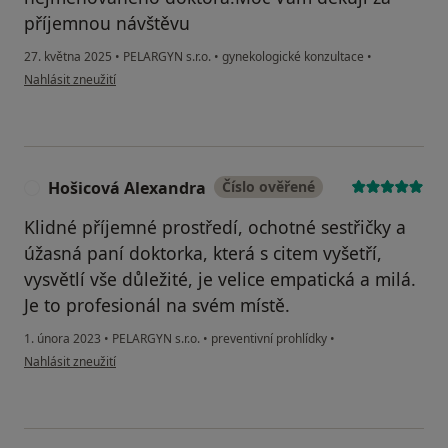
příjemnou návštěvu
27. května 2025
•
PELARGYN s.r.o.
•
gynekologické konzultace
•
podle názoru uživatele Edita
Nahlásit zneužití
Hošicová Alexandra
Číslo ověřené
H
Klidné příjemné prostředí, ochotné sestřičky a
úžasná paní doktorka, která s citem vyšetří,
vysvětlí vše důležité, je velice empatická a milá.
Je to profesionál na svém místě.
1. února 2023
•
PELARGYN s.r.o.
•
preventivní prohlídky
•
podle názoru uživatele Hošicová Alexandra
Nahlásit zneužití