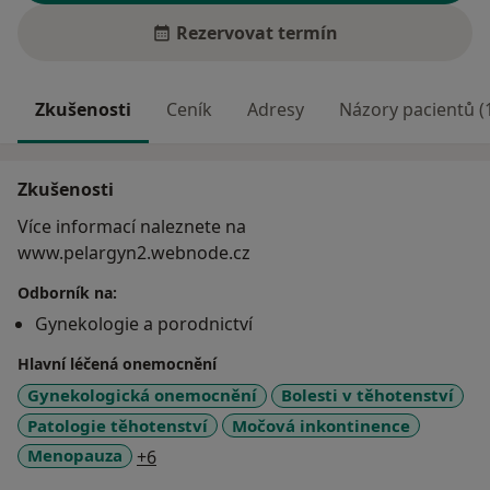
Rezervovat termín
Zkušenosti
Ceník
Adresy
Názory pacientů (
Zkušenosti
Více informací naleznete na
www.pelargyn2.webnode.cz
Odborník na:
Gynekologie a porodnictví
Hlavní léčená onemocnění
Gynekologická onemocnění
Bolesti v těhotenství
Patologie těhotenství
Močová inkontinence
a11y_sr_more_diseases
Menopauza
+6