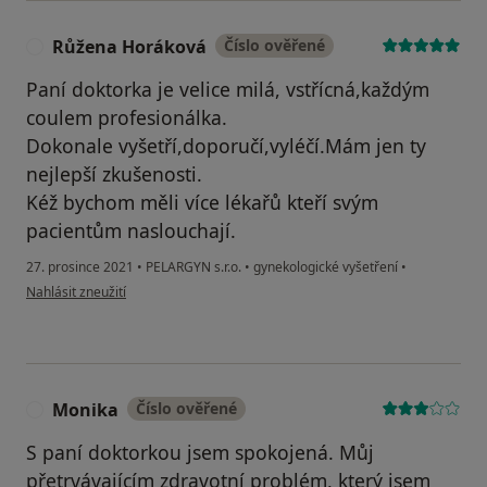
Růžena Horáková
Číslo ověřené
R
Paní doktorka je velice milá, vstřícná,každým
coulem profesionálka.
Dokonale vyšetří,doporučí,vyléčí.Mám jen ty
nejlepší zkušenosti.
Kéž bychom měli více lékařů kteří svým
pacientům naslouchají.
27. prosince 2021
•
PELARGYN s.r.o.
•
gynekologické vyšetření
•
podle názoru uživatele Růžena Horáková
Nahlásit zneužití
Monika
Číslo ověřené
M
S paní doktorkou jsem spokojená. Můj
přetrvávajícím zdravotní problém, který jsem