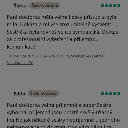
Šárka
Číslo ověřené
Š
Paní doktorka měla velmi lidský přístup a byla
milá. Dokázala mi vše srozumitelně vysvětlit.
Sestřička byla rovněž velice sympatická. Děkuju
za profesionální vyšetření a příjemnou
komunikaci!
10. prosince 2025
•
PELARGYN s.r.o.
•
gynekologické vyšetření
•
podle názoru uživatele Šárka
Nahlásit zneužití
Edita
Číslo ověřené
E
Paní doktorka velmi příjemná a super.Sestra
výborná, příjemná.Jsou prostě skvělý-úžasný
lidi.Ne jak některé sestry nepříjemné u jednoho
nejmenovaneho doktora.Moc Vám děkuji za