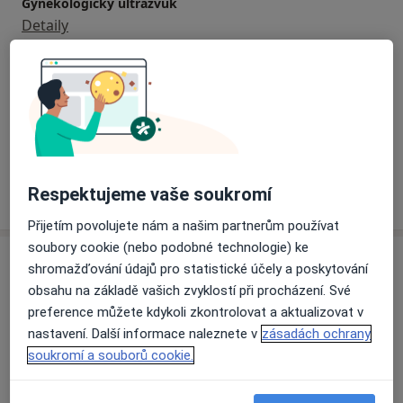
Gynekologický ultrazvuk
Detaily
Preventivní prohlídky
Detaily
+ 3 služby
Respektujeme vaše soukromí
Jak fungují ceny?
Přijetím povolujete nám a našim partnerům používat
soubory cookie (nebo podobné technologie) ke
Adresy (2)
shromažďování údajů pro statistické účely a poskytování
obsahu na základě vašich zvyklostí při procházení. Své
Adresa 1
Adresa 2
preference můžete kdykoli zkontrolovat a aktualizovat v
nastavení. Další informace naleznete v
zásadách ochrany
soukromí a souborů cookie.
PELARGYN s.r.o.
Žitavská 4,
Liberec