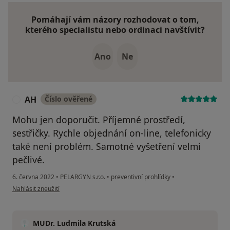
Pomáhají vám názory rozhodovat o tom,
kterého specialistu nebo ordinaci navštívit?
Ano
Ne
AH
Číslo ověřené
A
Mohu jen doporučit. Příjemné prostředí,
sestřičky. Rychle objednání on-line, telefonicky
také není problém. Samotné vyšetření velmi
pečlivé.
6. června 2022
•
PELARGYN s.r.o.
•
preventivní prohlídky
•
podle názoru uživatele AH
Nahlásit zneužití
MUDr. Ludmila Krutská