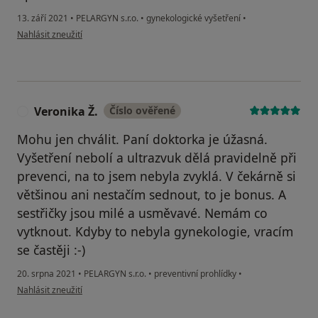
13. září 2021
•
PELARGYN s.r.o.
•
gynekologické vyšetření
•
podle názoru uživatele N. A.
Nahlásit zneužití
Veronika Ž.
Číslo ověřené
V
Mohu jen chválit. Paní doktorka je úžasná.
Vyšetření nebolí a ultrazvuk dělá pravidelně při
prevenci, na to jsem nebyla zvyklá. V čekárně si
většinou ani nestačím sednout, to je bonus. A
sestřičky jsou milé a usměvavé. Nemám co
vytknout. Kdyby to nebyla gynekologie, vracím
se častěji :-)
20. srpna 2021
•
PELARGYN s.r.o.
•
preventivní prohlídky
•
podle názoru uživatele Veronika Ž.
Nahlásit zneužití