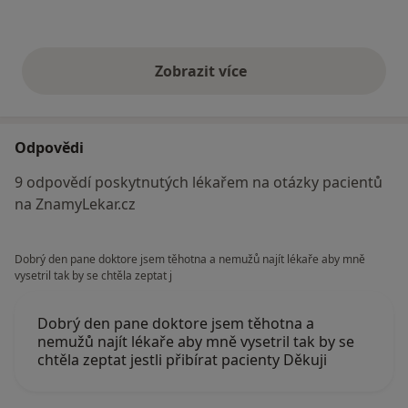
Zobrazit více
výše uvedené názory
Odpovědi
9 odpovědí poskytnutých lékařem na otázky pacientů
na ZnamyLekar.cz
Dobrý den pane doktore jsem těhotna a nemužů najít lékaře aby mně
vysetril tak by se chtěla zeptat j
Dobrý den pane doktore jsem těhotna a
nemužů najít lékaře aby mně vysetril tak by se
chtěla zeptat jestli přibírat pacienty Děkuji