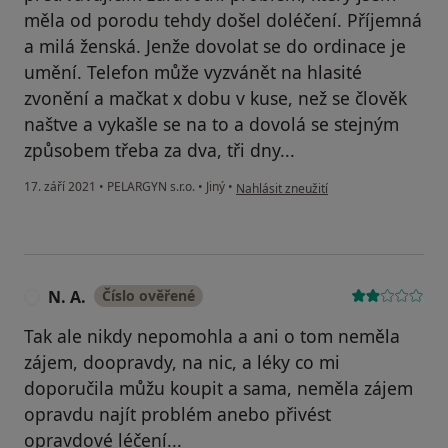
měla od porodu tehdy došel doléčení. Příjemná
a milá ženská. Jenže dovolat se do ordinace je
umění. Telefon může vyzvánět na hlasité
zvonění a mačkat x dobu v kuse, než se člověk
naštve a vykašle se na to a dovolá se stejným
způsobem třeba za dva, tři dny...
podle názoru uživatele Monika
17. září 2021
•
PELARGYN s.r.o.
•
Jiný
•
Nahlásit zneužití
N. A.
Číslo ověřené
N
Tak ale nikdy nepomohla a ani o tom neměla
zájem, doopravdy, na nic, a léky co mi
doporučila můžu koupit a sama, neměla zájem
opravdu najít problém anebo přivést
opravdové léčení...