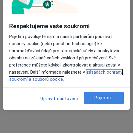
Průměrné hodnocení na Apple a Play Store 4.5
MUDr. Ludmila Krutská
Respektujeme vaše soukromí
·
Více
Gynekolog
Přijetím povolujete nám a našim partnerům používat
15 názorů
soubory cookie (nebo podobné technologie) ke
shromažďování údajů pro statistické účely a poskytování
Adresa 1
Adresa 2
obsahu na základě vašich zvyklostí při procházení. Své
preference můžete kdykoli zkontrolovat a aktualizovat v
Žitavská 4, Liberec
•
Mapa
nastavení. Další informace naleznete v
zásadách ochrany
PELARGYN s.r.o.
soukromí a souborů cookie.
Tento specialista nenabízí online rezervaci termínu na této adrese.
Přijmout
Rezervovat termín
Upravit nastavení