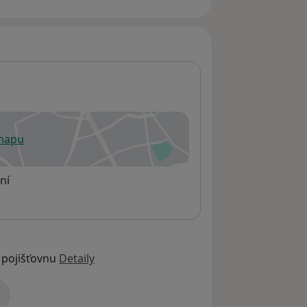
 mapu
 otevře v nové záložce
ní
 pojišťovnu
Detaily
adrese