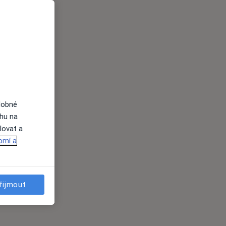
dobné
ahu na
lovat a
omí a
řijmout