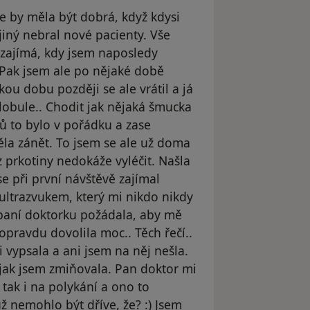
e by měla být dobrá, když kdysi
jiný nebral nové pacienty. Vše
ezajímá, kdy jsem naposledy
. Pak jsem ale po nějaké době
kou dobu později se ale vrátil a já
lobule.. Chodit jak nějaká šmucka
ů to bylo v pořádku a zase
ěla zánět. To jsem se ale už doma
z prkotiny nedokáže vyléčit. Našla
se při první návštěvě zajímal
 ultrazvukem, který mi nikdo nikdy
 paní doktorku požádala, aby mě
opravdu dovolila moc.. Těch řečí..
 vypsala a ani jsem na něj nešla.
 jak jsem zmiňovala. Pan doktor mi
 tak i na polykání a ono to
už nemohlo být dříve, že? :) Jsem