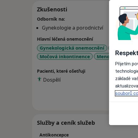
Zkušenosti
Odborník na:
Gynekologie a porodnictví
Hlavní léčená onemocnění
Gynekologická onemocnění
Bolesti v t
Respekt
a1
Močová inkontinence
Menopauza
+5
Přijetím p
Pacienti, které ošetřuji
technologi
základě vaš
Dospělí
aktualizova
souborů co
Více
o 
Služby a ceník služeb
Antikoncepce