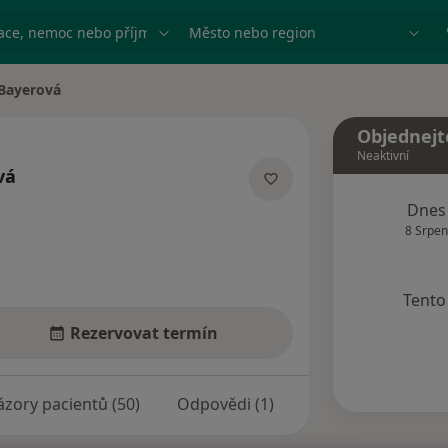
ace, nemoc nebo příjmení
Město nebo region
Bayerová
ta
Objednejt
Neaktivní
vá
lizacích
Dnes
8 Srpen
Tento 
Rezervovat termín
zory pacientů (50)
Odpovědi (1)