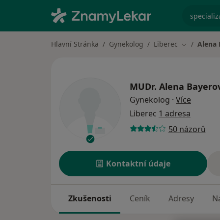
specializ
Hlavní Stránka
Gynekolog
Liberec
Alena 
Změna měs
MUDr.
Alena Bayero
o specia
Gynekolog
·
Více
Liberec
1 adresa
50 názorů
Kontaktní údaje
Zkušenosti
Ceník
Adresy
Ná