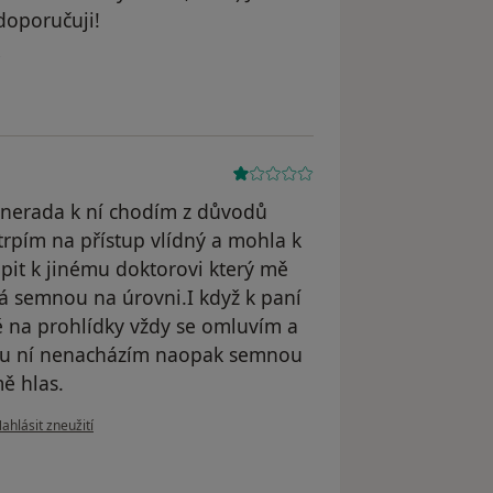
edoporučuji!
vatele Váš účet byl odstraněn
 nerada k ní chodím z důvodů
trpím na přístup vlídný a mohla k
upit k jinému doktorovi který mě
á semnou na úrovni.I když k paní
 na prohlídky vždy se omluvím a
l u ní nenacházím naopak semnou
mě hlas.
odle názoru uživatele Váš účet byl odstraněn
ahlásit zneužití