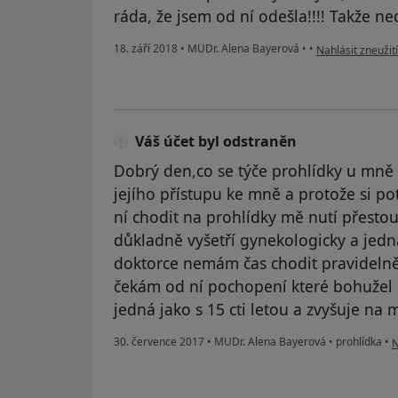
ráda, že jsem od ní odešla!!!! Takže n
podle názoru uži
18. září 2018
•
MUDr. Alena Bayerová
•
•
Nahlásit zneužití
Váš účet byl odstraněn
Dobrý den,co se týče prohlídky u mně
jejího přístupu ke mně a protože si po
ní chodit na prohlídky mě nutí přesto
důkladně vyšetří gynekologicky a jedn
doktorce nemám čas chodit pravidelně
čekám od ní pochopení které bohuže
jedná jako s 15 cti letou a zvyšuje na 
p
30. července 2017
•
MUDr. Alena Bayerová
•
prohlídka
•
N