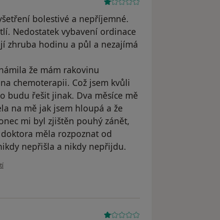
yšetření bolestivé a nepříjemné.
lí. Nedostatek vybavení ordinace
rvají zhruba hodinu a půl a nezajímá
známila že mám rakovinu
 na chemoterapii. Což jsem kvůli
to budu řešit jinak. Dva měsíce mě
čela na mě jak jsem hloupá a že
ec mi byl zjištěn pouhý zánět,
 doktora měla rozpoznat od
nikdy nepřišla a nikdy nepřijdu.
ivatele Váš účet byl odstraněn
tí