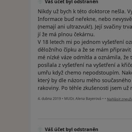
Váš účet byl odstraněn
Nikdy už bych k této doktorce nešla. V
Informace buď neřekne, nebo nevysvět
(nemají ani ultrazvuk!). Její svačiny t
jí že má plnou čekárnu.
V 18 letech mi po jednom vyšetření o
děložního čípku a že se mám připravit
mé nízké váze odmítla a oznámila, že 
posílala z vyšetření na vyšetření a kři
umřu když chemo nepodstoupím. Nakon
který by dle názoru mého současného
rakoviny. Po téhle zkušenosti jsem už 
podle názoru už
4. dubna 2019
•
MUDr. Alena Bayerová
•
•
Nahlásit zneuži
Váš účet byl odstraněn