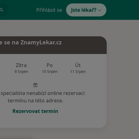
Přihlásit se
Jste lékař?
e se na ZnamyLekar.cz
Zítra
Po
Út
St
Čt
9 Srpen
10 Srpen
11 Srpen
12 Srpen
13 Srp
specialista nenabízí online rezervaci
termínu na této adrese.
Rezervovat termín