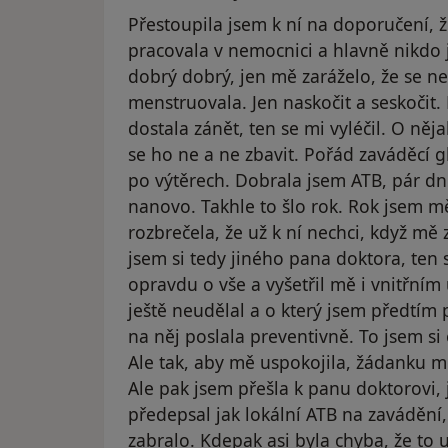
Přestoupila jsem k ní na doporučení, ž
pracovala v nemocnici a hlavně nikdo 
dobrý dobrý, jen mě zaráželo, že se n
menstruovala. Jen naskočit a seskočit
dostala zánět, ten se mi vyléčil. O něja
se ho ne a ne zbavit. Pořád zaváděcí g
po výtěrech. Dobrala jsem ATB, pár dn
nanovo. Takhle to šlo rok. Rok jsem m
rozbrečela, že už k ní nechci, když mě 
jsem si tedy jiného pana doktora, ten 
opravdu o vše a vyšetřil mě i vnitřním
ještě neudělal a o který jsem předtím
na něj poslala preventivně. To jsem si 
Ale tak, aby mě uspokojila, žádanku mi
Ale pak jsem přešla k panu doktorovi,
předepsal jak lokální ATB na zavádění,
zabralo. Kdepak asi byla chyba, že to 