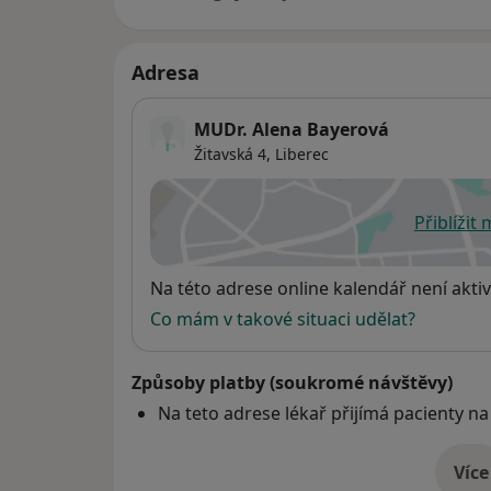
Adresa
MUDr. Alena Bayerová
Žitavská 4,
Liberec
Přiblížit
se
Dostupnost
Na této adrese online kalendář není aktiv
Co mám v takové situaci udělat?
Způsoby platby (soukromé návštěvy)
Na teto adrese lékař přijímá pacienty na
Více
o 