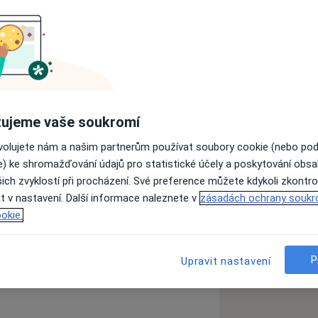
ěhotenství
Patologie těhotenství
ujeme vaše soukromí
1y_sr_more_diseases
ovolujete nám a našim partnerům používat soubory cookie (nebo po
e) ke shromažďování údajů pro statistické účely a poskytování obs
ich zvyklostí při procházení. Své preference můžete kdykoli zkontro
t v nastavení. Další informace naleznete v
zásadách ochrany soukr
okie.
zkušenostech
P
Upravit nastavení