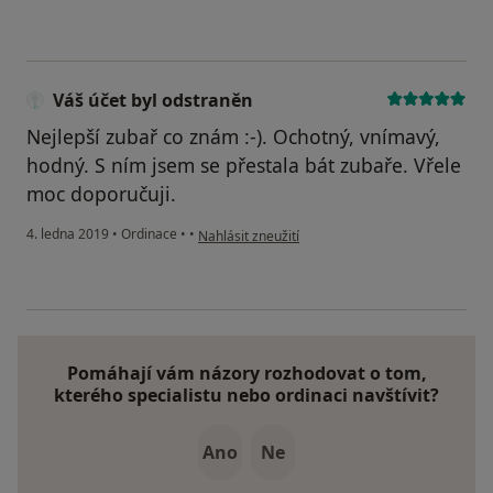
Váš účet byl odstraněn
Nejlepší zubař co znám :-). Ochotný, vnímavý,
hodný. S ním jsem se přestala bát zubaře. Vřele
moc doporučuji.
podle názoru uživatele Váš účet byl odstraněn
4. ledna 2019
•
Ordinace
•
•
Nahlásit zneužití
Pomáhají vám názory rozhodovat o tom,
kterého specialistu nebo ordinaci navštívit?
Ano
Ne