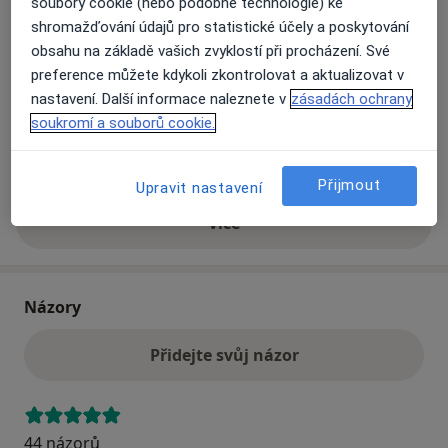
soubory cookie (nebo podobné technologie) ke
Dostupnost
shromažďování údajů pro statistické účely a poskytování
Na této adrese online kalendář není aktivní
obsahu na základě vašich zvyklostí při procházení. Své
Co mám v takové situaci udělat?
preference můžete kdykoli zkontrolovat a aktualizovat v
nastavení. Další informace naleznete v
zásadách ochrany
Způsoby platby (soukromé návštěvy)
soukromí a souborů cookie.
Na teto adrese lékař přijímá pacienty na pojišťovnu
Detaily
Přijmout
Upravit nastavení
Více
o adrese
Názory
Přidejte svůj názor
44 názorů