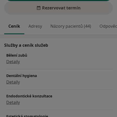
Rezervovat termín
Ceník
Adresy
Názory pacientů (44)
Odpovědi
Služby a ceník služeb
Bělení zubů
Detaily
Dentální hygiena
Detaily
Endodontické konzultace
Detaily
Estetická stomatologie