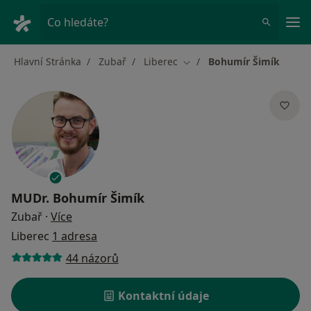
Hla
Co hledáte?
Hlavní Stránka
Zubař
Liberec
Bohumír Šimík
Změna města
MUDr.
Bohumír Šimík
o specializacích
Zubař
·
Více
Liberec
1 adresa
44 názorů
Kontaktní údaje