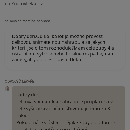
na ZnamyLekar.cz
celkova snimatelna nahrada
Dobry den.Od kolika let je mozne provest
celkovou snimatelnou nahradu a za jakych
kriterii jse o tom rozhoduje?Mam cele zuby 4 a
ostatni but vytrhle nebo totalne rozpadle,mam
zanety,afty a bolesti dasni.Dekuji
ODPOVĚĎ LÉKAŘE:
Dobrý den,
celková snímatelná náhrada je proplácená v
celé výši zdravotní pojišťovnou jednou za 3
roky.
Pokud máte v ústech nějaké zuby a budou se
tahat, tak je potřeba po vytažení…