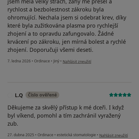
jsem měla velký strach, záhy mě přešel a
rychlost a bezbolestnost zákroku byla
ohromující. Nechala jsem si odebrat krev, díky
které byla zužitkována plasma pro rychlejší
zhojení a to opravdu zafungovalo. Žádné
krvácení po zákroku, jen mírná bolest a rychlé
zhojení. Doporučuji všemi deseti.
podle názoru uživatele Kateřina Jakoubková
7. ledna 2026
•
Ordinace
•
Jiný
•
Nahlásit zneužití
L.Q
Číslo ověřené
L
Děkujeme za skvělý přístup k mé dceři. I když
byl víkend, pomohl a tím zachránil vyražený
zub.
podle názoru uživatele
27. dubna 2025
•
Ordinace
•
estetická stomatologie
•
Nahlásit zneužití