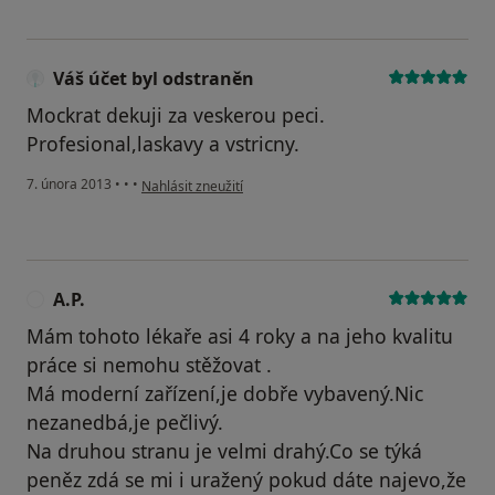
Váš účet byl odstraněn
Mockrat dekuji za veskerou peci.
Profesional,laskavy a vstricny.
podle názoru uživatele Váš účet byl odstraněn
7. února 2013
•
•
•
Nahlásit zneužití
A.P.
A
Mám tohoto lékaře asi 4 roky a na jeho kvalitu
práce si nemohu stěžovat .
Má moderní zařízení,je dobře vybavený.Nic
nezanedbá,je pečlivý.
Na druhou stranu je velmi drahý.Co se týká
peněz zdá se mi i uražený pokud dáte najevo,že