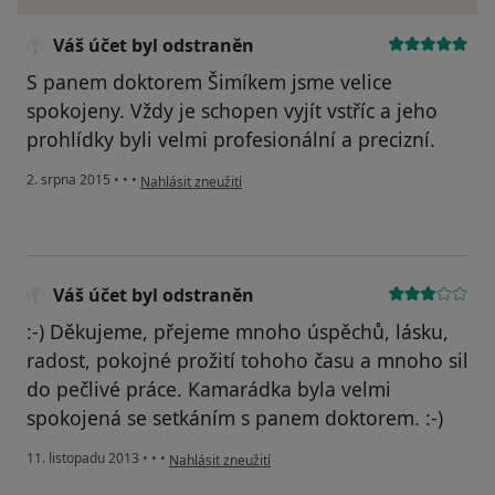
Váš účet byl odstraněn
S panem doktorem Šimíkem jsme velice
spokojeny. Vždy je schopen vyjít vstříc a jeho
prohlídky byli velmi profesionální a precizní.
podle názoru uživatele Váš účet byl odstraněn
2. srpna 2015
•
•
•
Nahlásit zneužití
Váš účet byl odstraněn
:-) Děkujeme, přejeme mnoho úspěchů, lásku,
radost, pokojné prožití tohoho času a mnoho sil
do pečlivé práce. Kamarádka byla velmi
spokojená se setkáním s panem doktorem. :-)
podle názoru uživatele Váš účet byl odstraněn
11. listopadu 2013
•
•
•
Nahlásit zneužití