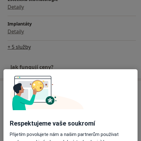
Detaily
Implantáty
Detaily
+ 5 služby
Jak fungují ceny?
Adresa
Ordinace
Řeznická 166/2,
Liberec
460 01
Respektujeme vaše soukromí
Přiblížit mapu
Přijetím povolujete nám a našim partnerům používat
se otevře v nové záložce