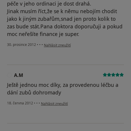
péče v jeho ordinaci je dost drahá.
Jinak musím říct,že se k němu nebojím chodit
jako k jiným zubařům,snad jen proto kolik to
zas bude stát.Pana doktora doporučuji a pokud
moc neřešíte finance je super.
podle názoru uživatele A.P.
30. prosince 2012
•
•
•
Nahlásit zneužití
A.M
A
Ještě jednou moc díky, za provedenou léčbu a
dání zubů dohromady
podle názoru uživatele A.M
18. června 2012
•
•
•
Nahlásit zneužití