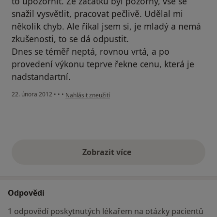
to upozornit. Ze začátku byl pozorný, vše se
snažil vysvětlit, pracovat pečlivě. Udělal mi
několik chyb. Ale říkal jsem si, je mladý a nemá
zkušenosti, to se dá odpustit.
Dnes se téměř neptá, rovnou vrtá, a po
provedení výkonu teprve řekne cenu, která je
nadstandartní.
podle názoru uživatele Váš účet byl odstraněn
22. února 2012
•
•
•
Nahlásit zneužití
Zobrazit více
výše uvedené názory
Odpovědi
1 odpovědí poskytnutých lékařem na otázky pacientů