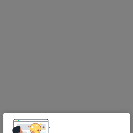
9 názorů
Herrmannova 593/4, Liberec
•
Mapa
JO Dent s.r.o.
Tento specialista nenabízí online rezervaci termínu na této adrese.
Rezervovat termín
MUDr. Alexander Pimakhin
Zubař
8 názorů