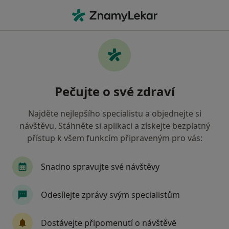
Hla
Zubař • Liberec, liberecký
Filtry
• 1
Mapa
Doporučení zubaři s Česká průmyslová
Pečujte o své zdraví
zdravotní pojišťovna Liberec
Jak řadíme výsledky vyhledávání?
Najděte nejlepšího specialistu a objednejte si
návštěvu. Stáhněte si aplikaci a získejte bezplatný
přístup k všem funkcím připraveným pro vás:
Snadno spravujte své návštěvy
Odesílejte zprávy svým specialistům
MUDr. Volodymyr Chornei
Dostávejte připomenutí o návštěvě
·
Více
Zubař