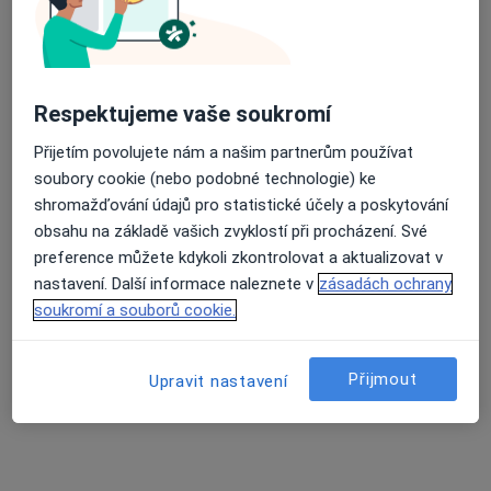
Husova 73, Liberec
•
Mapa
Alexander Pimakhin
Tento specialista nenabízí online rezervaci termínu na této adrese.
Respektujeme vaše soukromí
Rezervovat termín
Přijetím povolujete nám a našim partnerům používat
soubory cookie (nebo podobné technologie) ke
shromažďování údajů pro statistické účely a poskytování
K dispozici jsou specialisté
obsahu na základě vašich zvyklostí při procházení. Své
Tito specialisté se nacházejí mimo Liberec, liberecký,
preference můžete kdykoli zkontrolovat a aktualizovat v
v oblastech blízkých vašemu vyhledávání.
nastavení. Další informace naleznete v
zásadách ochrany
soukromí a souborů cookie.
Přijmout
Upravit nastavení