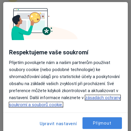
3 názory
Palackého 14, Olomouc
•
Mapa
Průměrné hodnocení na Apple a Play Store 4.5
GUM care s.r.o.
Rentgen zubů
Hrazeno pojišťovnou
Tento specialista nenabízí online rezervaci termínu na této adrese.
Respektujeme vaše soukromí
Rezervovat termín
Přijetím povolujete nám a našim partnerům používat
soubory cookie (nebo podobné technologie) ke
shromažďování údajů pro statistické účely a poskytování
obsahu na základě vašich zvyklostí při procházení. Své
preference můžete kdykoli zkontrolovat a aktualizovat v
nastavení. Další informace naleznete v
zásadách ochrany
soukromí a souborů cookie.
MDDr. Radka Střídecká
Přijmout
Upravit nastavení
·
Více
Zubař