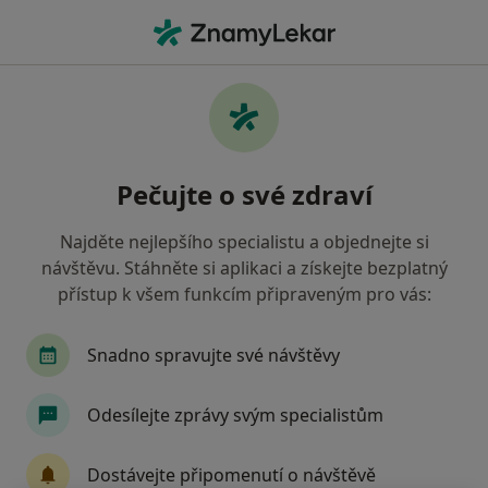
Hla
Zubař • Prostějov, olomoucký
Filtry
• 1
Mapa
Doporučení zubaři s Česká průmyslová
Pečujte o své zdraví
zdravotní pojišťovna Prostějov
Jak řadíme výsledky vyhledávání?
Najděte nejlepšího specialistu a objednejte si
návštěvu. Stáhněte si aplikaci a získejte bezplatný
přístup k všem funkcím připraveným pro vás:
Snadno spravujte své návštěvy
Odesílejte zprávy svým specialistům
MDDr. Iva Dvořáková
Dostávejte připomenutí o návštěvě
·
Více
Zubař