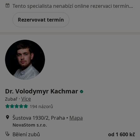
Tento specialista nenabízí online rezervaci termínu na této adrese.
Rezervovat termín
Dr. Volodymyr Kachmar
·
Více
Zubař
194 názorů
Šustova 1930/2, Praha
•
Mapa
NovaStom s.r.o.
Bělení zubů
od 1 600 kč