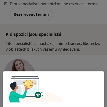
Tento specialista nenabízí online rezervaci termínu na této adrese.
Rezervovat termín
K dispozici jsou specialisté
Tito specialisté se nacházejí mimo Liberec, liberecký,
v oblastech blízkých vašemu vyhledávání.
lékař Maryana Kovalchuk
·
Více
Zubař