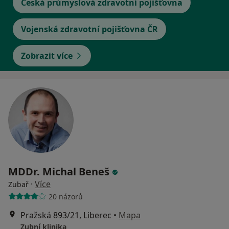
Česká průmyslová zdravotní pojišťovna
Vojenská zdravotní pojišťovna ČR
Zobrazit více
MDDr. Michal Beneš
·
Více
Zubař
20 názorů
Pražská 893/21, Liberec
•
Mapa
Zubní klinika