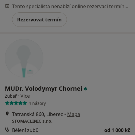
Tento specialista nenabízí online rezervaci termínu na této adrese.
Rezervovat termín
MUDr. Volodymyr Chornei
·
Více
Zubař
4 názory
Tatranská 860, Liberec
•
Mapa
STOMACLINIC s.r.o.
Bělení zubů
od 1 000 kč