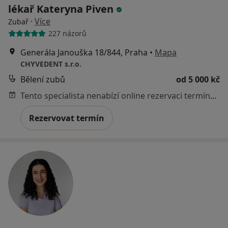
lékař Kateryna Piven
·
Více
Zubař
227 názorů
Generála Janouška 18/844, Praha
•
Mapa
CHYVEDENT s.r.o.
Bělení zubů
od 5 000 kč
Tento specialista nenabízí online rezervaci termínu na této adrese.
Rezervovat termín