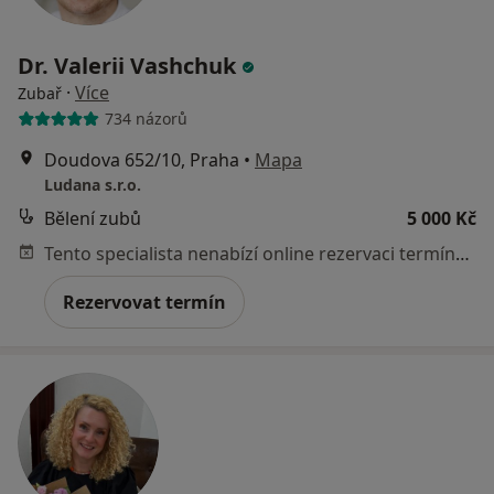
Dr. Valerii Vashchuk
·
Více
Zubař
734 názorů
Doudova 652/10, Praha
•
Mapa
Ludana s.r.o.
Bělení zubů
5 000 Kč
Tento specialista nenabízí online rezervaci termínu na této adrese.
Rezervovat termín