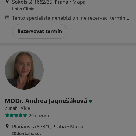
Sokolská 1662/35, Praha
•
Mapa
Laila Clinic
Tento specialista nenabízí online rezervaci termínu na této adrese.
Rezervovat termín
MDDr. Andrea Jagnešáková
·
Více
Zubař
20 názorů
Plaňanská 573/1, Praha
•
Mapa
IKdental s.r.o.