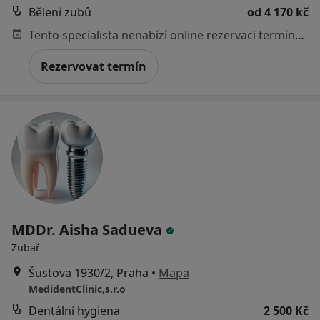
Bělení zubů
od 4 170 kč
Tento specialista nenabízí online rezervaci termínu na této adrese.
Rezervovat termín
MDDr. Aisha Sadueva
Zubař
Šustova 1930/2, Praha
•
Mapa
MedidentClinic,s.r.o
Dentální hygiena
2 500 Kč