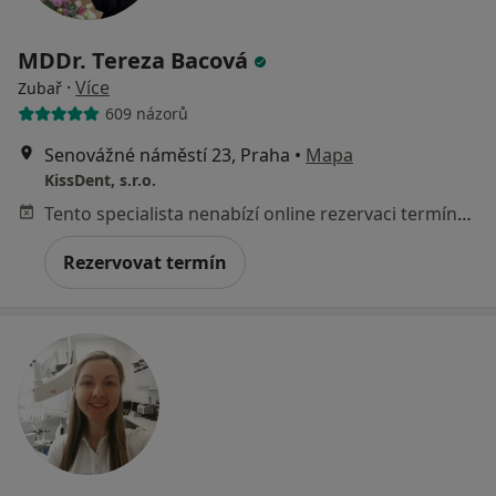
MDDr. Tereza Bacová
·
Více
Zubař
609 názorů
Senovážné náměstí 23, Praha
•
Mapa
KissDent, s.r.o.
Tento specialista nenabízí online rezervaci termínu na této adrese.
Rezervovat termín