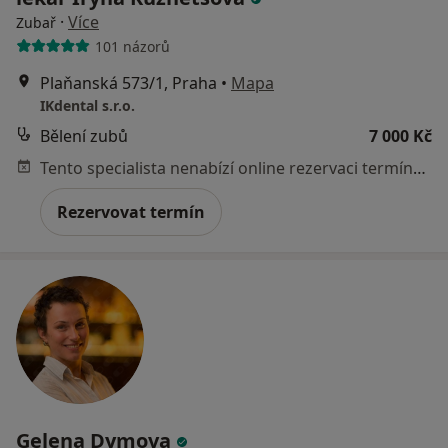
·
Více
Zubař
101 názorů
Plaňanská 573/1, Praha
•
Mapa
IKdental s.r.o.
Bělení zubů
7 000 Kč
Tento specialista nenabízí online rezervaci termínu na této adrese.
Rezervovat termín
Gelena Dymova