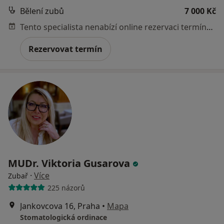
Bělení zubů
7 000 Kč
Tento specialista nenabízí online rezervaci termínu na této adrese.
Rezervovat termín
MUDr. Viktoria Gusarova
·
Více
Zubař
225 názorů
Jankovcova 16, Praha
•
Mapa
Stomatologická ordinace