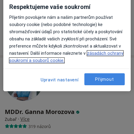
730 názorů
Respektujeme vaše soukromí
Na Poříčním právu 376/1, Praha
•
Mapa
Přijetím povolujete nám a našim partnerům používat
HOLISTIC DENTAL AND PHYSIO CENTRE s.r.o.
soubory cookie (nebo podobné technologie) ke
Tento specialista nenabízí online rezervaci termínu na této adrese.
shromažďování údajů pro statistické účely a poskytování
obsahu na základě vašich zvyklostí při procházení. Své
Rezervovat termín
preference můžete kdykoli zkontrolovat a aktualizovat v
nastavení. Další informace naleznete v
zásadách ochrany
soukromí a souborů cookie.
Přijmout
Upravit nastavení
MDDr. Ganna Morozova
·
Více
Zubař
319 názorů