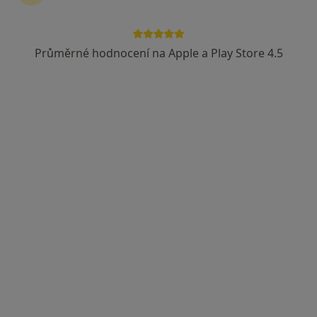
Průměrné hodnocení na Apple a Play Store 4.5
MDDr. Martin Kudibal
·
Více
Zubař
16 názorů
Hruboskalská 2299, Turnov
•
Mapa
DenTur s.r.o.
Tento specialista nenabízí online rezervaci termínu na této adrese.
Rezervovat termín