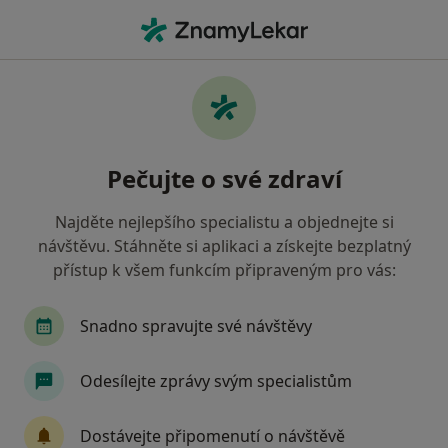
Hla
Zubař • Turnov, liberecký
Filtry
Mapa
Zubař Turnov
Pečujte o své zdraví
Jak řadíme výsledky vyhledávání?
Najděte nejlepšího specialistu a objednejte si
návštěvu. Stáhněte si aplikaci a získejte bezplatný
Jakou pojišťovnu máte?
přístup k všem funkcím připraveným pro vás:
Všeobecná zdravotní pojišťovna
Zdravotní poj
Snadno spravujte své návštěvy
Odesílejte zprávy svým specialistům
Dostávejte připomenutí o návštěvě