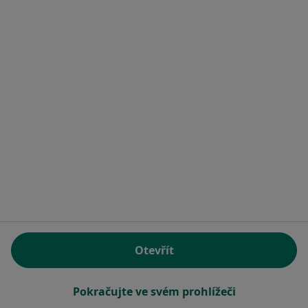
MUDr. Jitka Dokovičová
Zubař
14 názorů
Liberecká 19, Hodkovice nad Mohelkou
•
Mapa
Praktický zubní lékař
Otevřít
Tento specialista nenabízí online rezervaci termínu na této adrese.
Rezervovat termín
Pokračujte ve svém prohlížeči