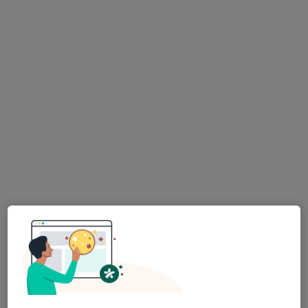
MDDr. Ganna Morozova
·
Více
Zubař
319 názorů
Lupáčova 864/18, Praha
•
Mapa
MODESTO, moderní stomatologie
Zubní vyšetření
od 1 000 kč
Tento specialista nenabízí online rezervaci termínu na této adrese.
Rezervovat termín