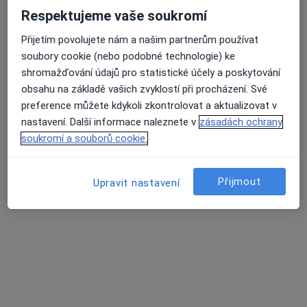
Respektujeme vaše soukromí
Přijetím povolujete nám a našim partnerům používat
lékař Maryana Kovalchuk
soubory cookie (nebo podobné technologie) ke
shromažďování údajů pro statistické účely a poskytování
·
Více
Zubař
obsahu na základě vašich zvyklostí při procházení. Své
730 názorů
preference můžete kdykoli zkontrolovat a aktualizovat v
Na Poříčním právu 376/1, Praha
•
Mapa
nastavení. Další informace naleznete v
zásadách ochrany
HOLISTIC DENTAL AND PHYSIO CENTRE s.r.o.
soukromí a souborů cookie.
Tento specialista nenabízí online rezervaci termínu na této adrese.
Přijmout
Rezervovat termín
Upravit nastavení