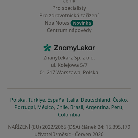
Ceník
Pro specialisty
Pro zdravotnická zařízení
Noa Notes
Novinka
Centrum nápovědy
Kontakt
ZnamyLekar - Hlavní stránka
ZnanyLekarz Sp. z o.o.
ul. Kolejowa 5/7
01-217 Warszawa, Polska
se otevře v nové záložce
se otevře v nové záložce
se otevře v nové záložce
se otevře v nové záložce
se otevře v 
se o
Polska
,
Türkiye
,
España
,
Italia
,
Deutschland
,
Česko
,
se otevře v nové záložce
se otevře v nové záložce
se otevře v nové záložce
se otevře v nové záložc
se otevře v 
se ote
Portugal
,
México
,
Chile
,
Brasil
,
Argentina
,
Perú
,
se otevře v nové záložce
Colombia
NAŘÍZENÍ (EU) 2022/2065 (DSA) článek 24: 15.395.179
uživatelů/měsíc - Červen 2026