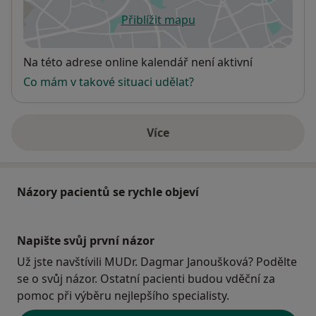
Přiblížit mapu
se otevře v nové záložce
Dostupnost
Na této adrese online kalendář není aktivní
Co mám v takové situaci udělat?
Více
o adrese
Názory pacientů se rychle objeví
Napište svůj první názor
Už jste navštívili MUDr. Dagmar Janoušková? Podělte
se o svůj názor. Ostatní pacienti budou vděční za
pomoc při výběru nejlepšího specialisty.