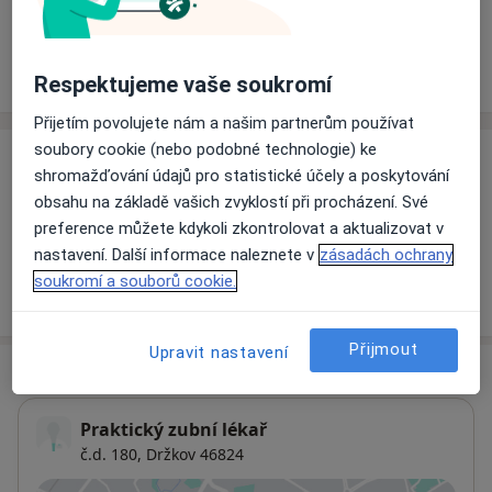
Rezervovat termín
Ceník
Adresy
Názory pacientů
Respektujeme vaše soukromí
Přijetím povolujete nám a našim partnerům používat
soubory cookie (nebo podobné technologie) ke
Ceník
shromažďování údajů pro statistické účely a poskytování
obsahu na základě vašich zvyklostí při procházení. Své
Informace o službách a cenách nejsou k dispozici
preference můžete kdykoli zkontrolovat a aktualizovat v
Tento specialista ještě nepřidával žádné informace o
nastavení. Další informace naleznete v
zásadách ochrany
svých službách.
soukromí a souborů cookie.
Přijmout
Upravit nastavení
Adresa
Praktický zubní lékař
č.d. 180,
Držkov 46824