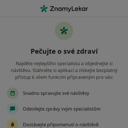
Hla
Zubař • Varnsdorf, ústecký
Filtry
Mapa
Zubař Varnsdorf
Pečujte o své zdraví
Jak řadíme výsledky vyhledávání?
Najděte nejlepšího specialistu a objednejte si
návštěvu. Stáhněte si aplikaci a získejte bezplatný
Jakou pojišťovnu máte?
přístup k všem funkcím připraveným pro vás:
Zdravotní pojišťovna ministerstva vnitra ČR
O
Snadno spravujte své návštěvy
Odesílejte zprávy svým specialistům
Dostávejte připomenutí o návštěvě