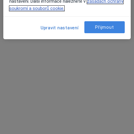
nastavení. Další informace naleznete v
zásadách ochrany
16 názorů
soukromí a souborů cookie.
Březinova 730/1, Jiříkov
•
Mapa
Ord. praktického lékaře stomatologa
Přijmout
Upravit nastavení
Tento specialista nenabízí online rezervaci termínu na této adrese.
Rezervovat termín
MUDr. Eugen Peigznach
Zubař
6 názorů