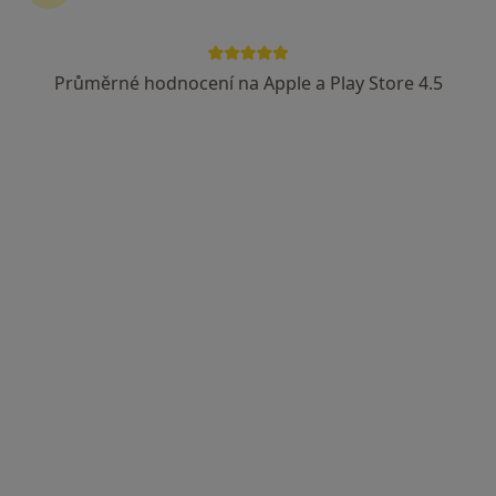
Průměrné hodnocení na Apple a Play Store 4.5
MUDr. Zdena Černá
Zubař
14 názorů
Poštovní 412, Varnsdorf
•
Mapa
Ord. praktického lékaře stomatologa
Tento specialista nenabízí online rezervaci termínu na této adrese.
Rezervovat termín