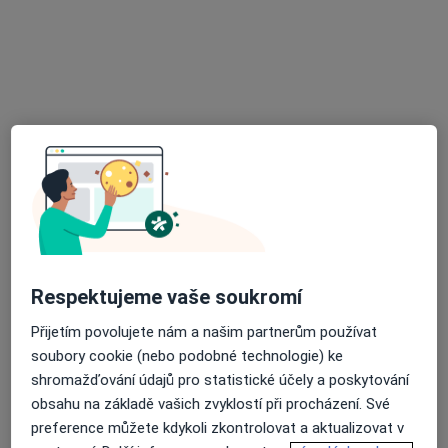
MUDr. Lubomír Svoboda
Zubař
10 názorů
Lesní 3012, Varnsdorf
•
Mapa
Ord. praktického lékaře stomatologa
Tento specialista nenabízí online rezervaci termínu na této adrese.
Rezervovat termín
Respektujeme vaše soukromí
Přijetím povolujete nám a našim partnerům používat
soubory cookie (nebo podobné technologie) ke
shromažďování údajů pro statistické účely a poskytování
obsahu na základě vašich zvyklostí při procházení. Své
MUDr. Eva Petrová
preference můžete kdykoli zkontrolovat a aktualizovat v
Zubař