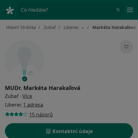
Hla
Co hledáte?
Hlavní Stránka
Zubař
Liberec
Markéta Harakaľová
Změna města
MUDr.
Markéta Harakaľová
o specializacích
Zubař
·
Více
Liberec
1 adresa
15 názorů
Kontaktní údaje