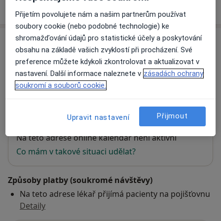
Jak fungují ceny?
Přijetím povolujete nám a našim partnerům používat
soubory cookie (nebo podobné technologie) ke
shromažďování údajů pro statistické účely a poskytování
Adresa
obsahu na základě vašich zvyklostí při procházení. Své
preference můžete kdykoli zkontrolovat a aktualizovat v
Ústní hygiena s.r.o.
nastavení. Další informace naleznete v
zásadách ochrany
Rumunská 655/9,
Liberec
460 01
soukromí a souborů cookie.
Přiblížit mapu
se otevře v nové záložce
Přijmout
Upravit nastavení
Dostupnost
Na této adrese online kalendář není aktivní
Co mám v takové situaci udělat?
Způsoby platby (soukromé návštěvy)
Na teto adrese lékař přijímá pacienty na pojišťovnu
Detaily