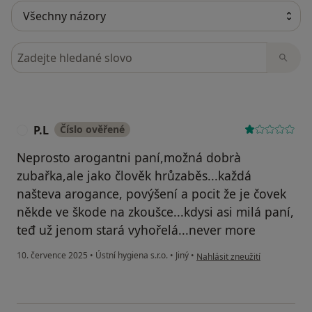
Hledejte v názorech
P.L
Číslo ověřené
P
Neprosto arogantni paní,možná dobrà
zubařka,ale jako člověk hrůzaběs...každá
našteva arogance, povýšení a pocit že je čovek
někde ve škode na zkoušce...kdysi asi milá paní,
teđ už jenom stará vyhořelá...never more
podle názoru uživatele P.L
10. července 2025
•
Ústní hygiena s.r.o.
•
Jiný
•
Nahlásit zneužití