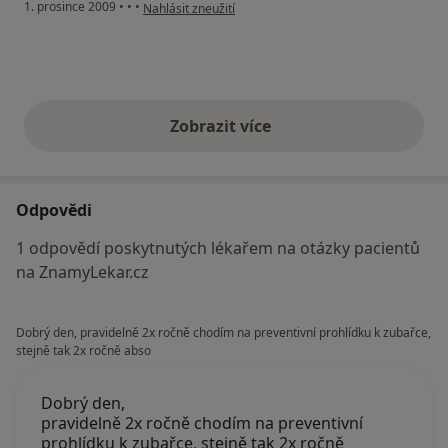
podle názoru uživatele Pacient
1. prosince 2009
•
•
•
Nahlásit zneužití
Zobrazit více
výše uvedené názory
Odpovědi
1 odpovědí poskytnutých lékařem na otázky pacientů
na ZnamyLekar.cz
Dobrý den, pravidelně 2x ročně chodím na preventivní prohlídku k zubařce,
stejně tak 2x ročně abso
Dobrý den,
pravidelně 2x ročně chodím na preventivní
prohlídku k zubařce, stejně tak 2x ročně