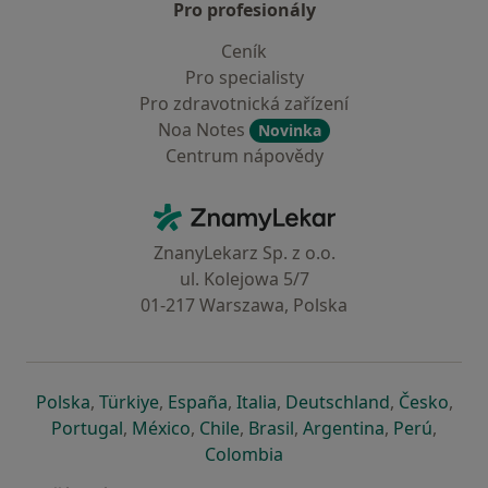
Pro profesionály
Ceník
Pro specialisty
Pro zdravotnická zařízení
Noa Notes
Novinka
Centrum nápovědy
Kontakt
ZnamyLekar - Hlavní stránka
ZnanyLekarz Sp. z o.o.
ul. Kolejowa 5/7
01-217 Warszawa, Polska
se otevře v nové záložce
se otevře v nové záložce
se otevře v nové záložce
se otevře v nové záložce
se otevře v 
se o
Polska
,
Türkiye
,
España
,
Italia
,
Deutschland
,
Česko
,
se otevře v nové záložce
se otevře v nové záložce
se otevře v nové záložce
se otevře v nové záložc
se otevře v 
se ote
Portugal
,
México
,
Chile
,
Brasil
,
Argentina
,
Perú
,
se otevře v nové záložce
Colombia