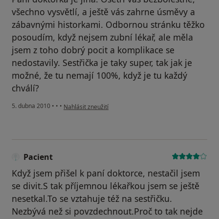
všechno vysvětlí, a ještě vás zahrne úsměvy a
zábavnými historkami. Odbornou stránku těžko
posoudím, když nejsem zubní lékař, ale měla
jsem z toho dobrý pocit a komplikace se
nedostavily. Sestřička je taky super, tak jak je
možné, že tu nemají 100%, když je tu každý
chválí?
podle názoru uživatele Váš účet byl odstraněn
5. dubna 2010
•
•
•
Nahlásit zneužití
Pacient
Když jsem přišel k paní doktorce, nestačil jsem
se divit.S tak příjemnou lékařkou jsem se ještě
nesetkal.To se vztahuje též na sestřičku.
Nezbývá než si povzdechnout.Proč to tak nejde