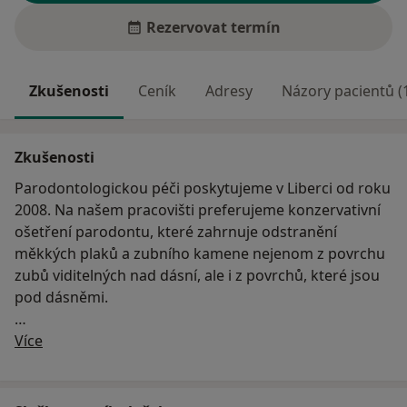
Rezervovat termín
Zkušenosti
Ceník
Adresy
Názory pacientů (
Zkušenosti
Parodontologickou péči poskytujeme v Liberci od roku
2008. Na našem pracovišti preferujeme konzervativní
ošetření parodontu, které zahrnuje odstranění
měkkých plaků a zubního kamene nejenom z povrchu
zubů viditelných nad dásní, ale i z povrchů, které jsou
pod dásněmi.
O mně
Kromě parodontologické péče se u nás můžete
Více
objednat do kloubní poradny nebo na malé
stomatochirurgické zákroky prováděné v lokální
anestezii: