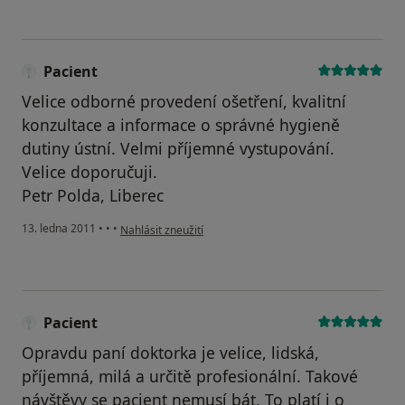
Pacient
Velice odborné provedení ošetření, kvalitní
konzultace a informace o správné hygieně
dutiny ústní. Velmi příjemné vystupování.
Velice doporučuji.
Petr Polda, Liberec
podle názoru uživatele Pacient
13. ledna 2011
•
•
•
Nahlásit zneužití
Pacient
Opravdu paní doktorka je velice, lidská,
příjemná, milá a určitě profesionální. Takové
návštěvy se pacient nemusí bát. To platí i o