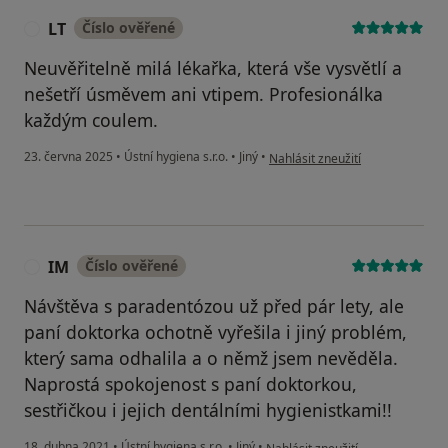
LT
Číslo ověřené
L
Neuvěřitelně milá lékařka, která vše vysvětlí a
nešetří úsměvem ani vtipem. Profesionálka
každým coulem.
podle názoru uživatele LT
23. června 2025
•
Ústní hygiena s.r.o.
•
Jiný
•
Nahlásit zneužití
IM
Číslo ověřené
I
Návštěva s paradentózou už před pár lety, ale
paní doktorka ochotně vyřešila i jiný problém,
který sama odhalila a o němž jsem nevěděla.
Naprostá spokojenost s paní doktorkou,
sestřičkou i jejich dentálními hygienistkami!!
podle názoru uživatele IM
18. dubna 2021
•
Ústní hygiena s.r.o.
•
Jiný
•