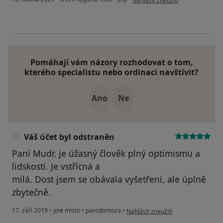
Nahlásit zneužití
Pomáhají vám názory rozhodovat o tom,
kterého specialistu nebo ordinaci navštívit?
Ano
Ne
Váš účet byl odstraněn
Paní Mudr. je úžasný člověk plný optimismu a
lidskosti. Je vstřícná a
milá. Dost jsem se obávala vyšetření, ale úplně
zbytečně.
podle názoru uživatele Váš účet by
17. září 2019
•
jiné místo
•
parodontoza
•
Nahlásit zneužití