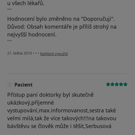
u všech lékařů.
```
Hodnocení bylo změněno na "Doporučuji".
Důvod: Obsah komentáře je příliš strohý na
nejvyšší hodnocení.
```
podle názoru uživatele Pacient
21. ledna 2010
•
•
•
Nahlásit zneužití
Pacient
Přístup paní doktorky byl skutečně
ukázkový,příjemné
vystupování,max.informovanost,sestra také
velmi milá,tak že více takových!!!na takovou
bávštěvu se člověk může i těšit,Serbusová