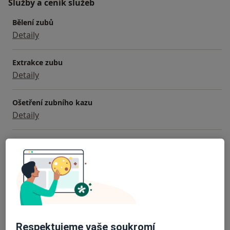
Služby a ceník služeb
Bělení zubů
Detaily
Extrakce zubu
Detaily
Ošetření zubního kazu
Detaily
Protetické konzultace
Detaily
Stomatologická chirurgie
Detaily
Respektujeme vaše soukromí