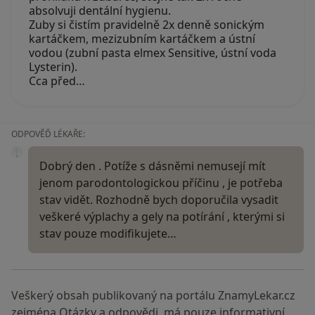
absolvuji dentální hygienu.
Zuby si čistím pravidelně 2x denně sonickým
kartáčkem, mezizubním kartáčkem a ústní
vodou (zubní pasta elmex Sensitive, ústní voda
Lysterin).
Cca před…
ODPOVĚĎ LÉKAŘE:
Dobrý den . Potíže s dásněmi nemusejí mít
jenom parodontologickou příčinu , je potřeba
stav vidět. Rozhodně bych doporučila vysadit
veškeré výplachy a gely na potírání , kterými si
stav pouze modifikujete…
Veškerý obsah publikovaný na portálu ZnamyLekar.cz
zejména Otázky a odpovědi, má pouze informativní