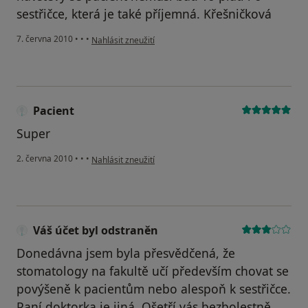
sestřičce, která je také příjemná. Křešničková
podle názoru uživatele Pacient
7. června 2010
•
•
•
Nahlásit zneužití
Pacient
Super
podle názoru uživatele Pacient
2. června 2010
•
•
•
Nahlásit zneužití
Váš účet byl odstraněn
Donedávna jsem byla přesvědčená, že
stomatology na fakultě učí především chovat se
povýšeně k pacientům nebo alespoň k sestřičce.
Paní doktorka je jiná. Ošetří vás bezbolestně,