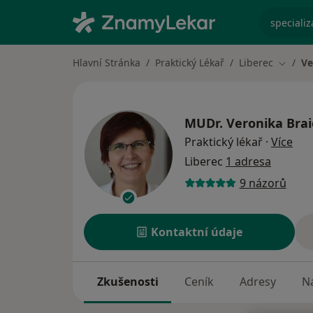
specializ
Hlavní Stránka
Praktický Lékař
Liberec
Ve
Změna 
MUDr.
Veronika Bra
o sp
Praktický lékař
·
Více
Liberec
1 adresa
9 názorů
Kontaktní údaje
Zkušenosti
Ceník
Adresy
Ná