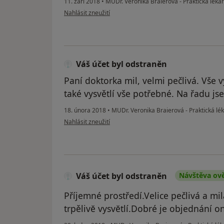
11. září 2018
•
MUDr. Veronika Braierová - Praktická léka
podle názoru uživatele Váš účet byl odstraněn
Nahlásit zneužití
Váš účet byl odstraněn
Paní doktorka mil, velmi pečlivá. Vše v
také vysvětlí vše potřebné. Na řadu js
18. února 2018
•
MUDr. Veronika Braierová - Praktická lé
podle názoru uživatele Váš účet byl odstraněn
Nahlásit zneužití
Váš účet byl odstraněn
Návštěva ov
Příjemné prostředí.Velice pečlivá a mil
trpělivĕ vysvĕtlí.Dobré je objednání on