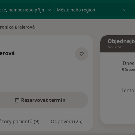
ace, nemoc nebo příjmení
Město nebo region
ronika Braierová
města
Objednejt
Neaktivní
ierová
ecializacích
Dnes
9 Srpen
Tento 
Rezervovat termín
zory pacientů (9)
Odpovědi (26)