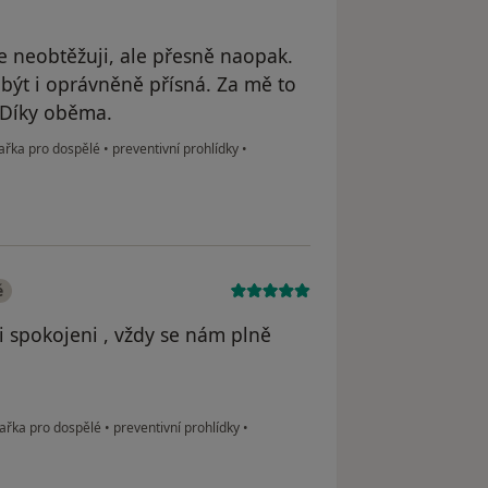
že neobtěžuji, ale přesně naopak.
 být i oprávněně přísná. Za mě to
. Díky oběma.
kařka pro dospělé
•
preventivní prohlídky
•
é
i spokojeni , vždy se nám plně
kařka pro dospělé
•
preventivní prohlídky
•