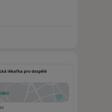
cká lékařka pro dospělé
 mapu
 otevře v nové záložce
ní