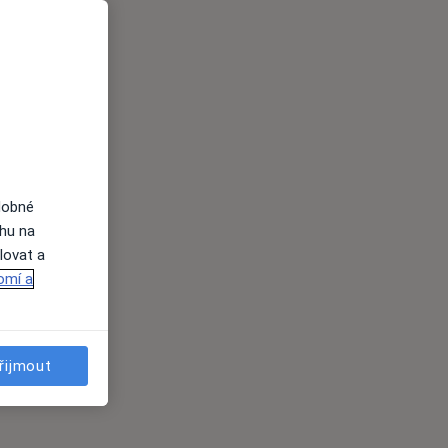
dobné
ahu na
lovat a
omí a
řijmout