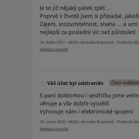
Je to již nějaký pátek zpět ...
Poprvé v životě jsem si připadal, jako
Zájem, srozumitelnost, snaha ... a umí
nejlepší za poslední víc než půlstoletí
14. ledna 2021
•
MUDr. Veronika Braierová - Praktická lé
podle názoru uživatele LF
Nahlásit zneužití
Váš účet byl odstraněn
Číslo ověřen
S paní doktorkou i sestřičku jsme velm
věnuje a vše dobře vysvětlí
Vyhovuje nám i elektronické spojení
10. srpna 2020
•
MUDr. Veronika Braierová - Praktická lé
podle názoru uživatele Váš účet byl odstraněn
Nahlásit zneužití