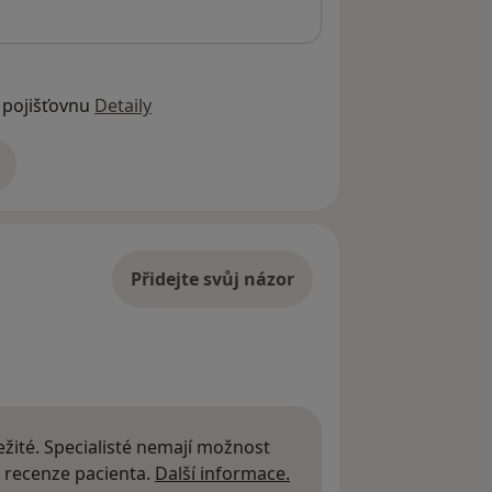
 pojišťovnu
Detaily
adrese
Přidejte svůj názor
žité. Specialisté nemají možnost
Další informace o názor
 recenze pacienta.
Další informace.