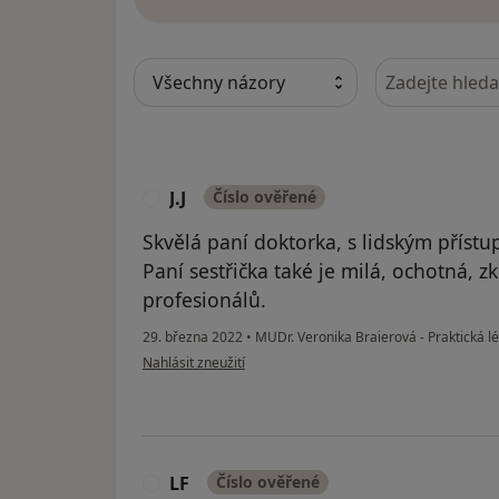
Hledejte v ná
J.J
Číslo ověřené
J
Skvělá paní doktorka, s lidským přístup
Paní sestřička také je milá, ochotná, 
profesionálů.
29. března 2022
•
MUDr. Veronika Braierová - Praktická l
podle názoru uživatele J.J
Nahlásit zneužití
LF
Číslo ověřené
L