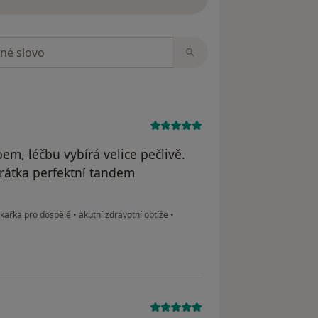
zorech
em, léčbu vybírá velice pečlivě.
zkrátka perfektní tandem
ékařka pro dospělé
•
akutní zdravotní obtíže
•