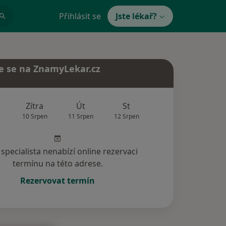
Přihlásit se
Jste lékař?
e se na ZnamyLekar.cz
Zítra
Út
St
Čt
Pá
10 Srpen
11 Srpen
12 Srpen
13 Srpen
14 Srp
specialista nenabízí online rezervaci
termínu na této adrese.
Rezervovat termín