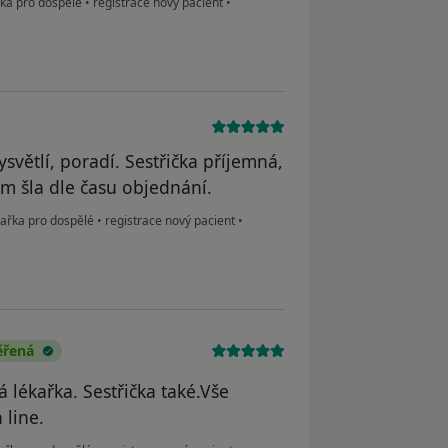
řka pro dospělé
•
registrace nový pacient
•
ysvětlí, poradí. Sestřička příjemná,
em šla dle času objednání.
kařka pro dospělé
•
registrace nový pacient
•
ěřená
á lékařka. Sestřička také.Vše
 line.