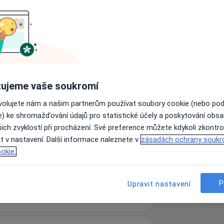
 kmene
ékařství
 lékařství
ujeme vaše soukromí
ařů
ovolujete nám a našim partnerům používat soubory cookie (nebo po
eobecné interní odd., infekční odd.,
e) ke shromažďování údajů pro statistické účely a poskytování obs
ich zvyklostí při procházení. Své preference můžete kdykoli zkontro
ještědská poliklinika s.r.o. Liberec
t v nastavení. Další informace naleznete v
zásadách ochrany soukr
né praktické lékařství
okie.
a11y_sr_more_diseases
ti břicha
Diabetes 2. typu
+9
h KNL a.s.
P
Upravit nastavení
 Zdislavy v Liberci
zkušenostech