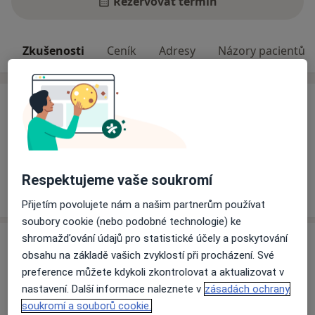
Rezervovat termín
Zkušenosti
Ceník
Adresy
Názory pacientů
Zkušenosti
Odborník na:
Gynekologie a porodnictví
Reprodukční medicína
Pacienti, které ošetřuji
Respektujeme vaše soukromí
Dospělí (Pouze na některých adresách)
Přijetím povolujete nám a našim partnerům používat
soubory cookie (nebo podobné technologie) ke
shromažďování údajů pro statistické účely a poskytování
Ceník
obsahu na základě vašich zvyklostí při procházení. Své
Informace o službách a cenách nejsou k dispozici
preference můžete kdykoli zkontrolovat a aktualizovat v
nastavení. Další informace naleznete v
zásadách ochrany
Tento specialista ještě nepřidával žádné informace o
soukromí a souborů cookie.
svých službách.