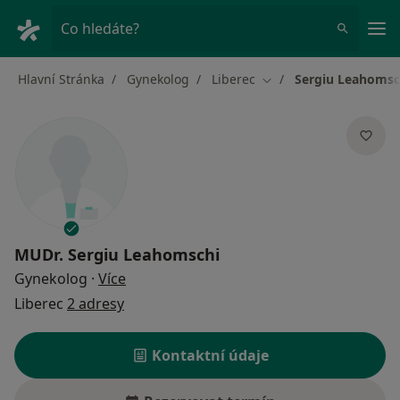
Hla
Co hledáte?
Hlavní Stránka
Gynekolog
Liberec
Sergiu Leahomsc
Změna města
MUDr.
Sergiu Leahomschi
o specializacích
Gynekolog
·
Více
Liberec
2 adresy
Kontaktní údaje