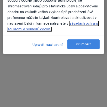
soubory cookie (nebo podobné technologie) ke
shromažďování údajů pro statistické účely a poskytování
MUDr. Romana Nyklová Skřivánková
obsahu na základě vašich zvyklostí při procházení. Své
preference můžete kdykoli zkontrolovat a aktualizovat v
·
Více
Dermatolog
nastavení. Další informace naleznete v
zásadách ochrany
27 názorů
soukromí a souborů cookie.
Horní náměstí 285/8, Olomouc
•
Mapa
Top Laser Olomouc
Přijmout
Upravit nastavení
Tento specialista nenabízí online rezervaci termínu na této adrese.
Rezervovat termín