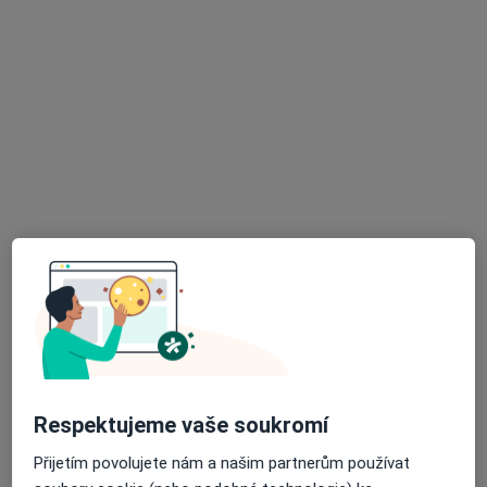
MUDr. Ondřej Kroupa
·
Více
Chirurg
31 názorů
třída Svobody 1067/32, Olomouc
•
Mapa
Poliklinika Olomouc s.r.o.
Odstranění hemoroidů
od 400 kč
Tento specialista nenabízí online rezervaci termínu na této adrese.
Rezervovat termín
Respektujeme vaše soukromí
Přijetím povolujete nám a našim partnerům používat