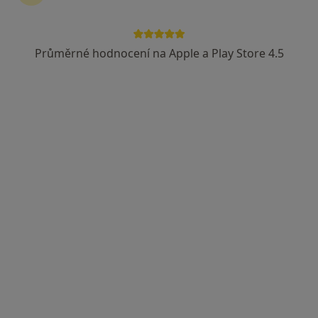
Průměrné hodnocení na Apple a Play Store 4.5
MDDr. Iva Dvořáková
·
Více
Zubař
3 názory
Palackého 14, Olomouc
•
Mapa
GUM care s.r.o.
Rentgen zubů
Hrazeno pojišťovnou
Tento specialista nenabízí online rezervaci termínu na této adrese.
Rezervovat termín