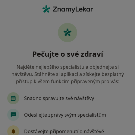
Hla
Vojenská Zdravotní Pojišťovna Čr • Přerov, olomoucký
Filtry
• 1
Mapa
Vojenská zdravotní pojišťovna ČR Přerov -
Pečujte o své zdraví
Přečtěte si názory a objednejte si návštěvu
Jak řadíme výsledky vyhledávání?
Najděte nejlepšího specialistu a objednejte si
návštěvu. Stáhněte si aplikaci a získejte bezplatný
přístup k všem funkcím připraveným pro vás:
Jakého specialistu hledáte?
Zubař
Praktický lékař
Pediatr
Intern
Snadno spravujte své návštěvy
Odesílejte zprávy svým specialistům
Dostávejte připomenutí o návštěvě