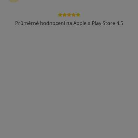
Průměrné hodnocení na Apple a Play Store 4.5
MUDr. Radim Bužga
·
Více
Gastroenterolog, Internista
141 názorů
Karvinská 5/1518, Havířov
•
Mapa
Gastro-Med, s.r.o., gastro., interní
Tento specialista nenabízí online rezervaci termínu na této adrese.
Rezervovat termín