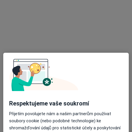
Mgr. Jan Pisak
·
Více
Psycholog, Psychoterapeut
14 názorů
Balzacova 1188/6, Havířov
•
Mapa
Dopravní psychologie, psychologické poradenství a psychoterapie, Havířov - Podlesí
Psychoterapie
od 2 000 kč
Tento specialista nenabízí online rezervaci termínu na této adrese.
Rezervovat termín
Respektujeme vaše soukromí
Přijetím povolujete nám a našim partnerům používat
soubory cookie (nebo podobné technologie) ke
shromažďování údajů pro statistické účely a poskytování