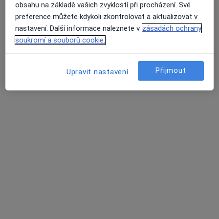
obsahu na základě vašich zvyklostí při procházení. Své
OlzaDent, s.r.o., stomatologie
preference můžete kdykoli zkontrolovat a aktualizovat v
Zubař
nastavení. Další informace naleznete v
zásadách ochrany
2 názory
soukromí a souborů cookie.
Dr. Slámy 1/290, Český Těšín
•
Mapa
OlzaDent, s.r.o., stomatologie
Přijmout
Upravit nastavení
Tato klinika nemá specialisty s dostupnými termíny v online kalendáři
Zobrazit profil
GynPro Gynekologie Český Těšín