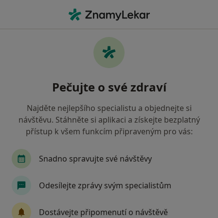
Hla
Všeobecná Zdravotní Pojišťovna • Třinec, moravskoslezský
Filtry
• 1
Mapa
Všeobecná zdravotní pojišťovna Třinec -
Pečujte o své zdraví
Přečtěte si názory a objednejte si návštěvu
Jak řadíme výsledky vyhledávání?
Najděte nejlepšího specialistu a objednejte si
návštěvu. Stáhněte si aplikaci a získejte bezplatný
přístup k všem funkcím připraveným pro vás:
Jakého specialistu hledáte?
Zubař
Praktický lékař
Pediatr
Fyziot
Snadno spravujte své návštěvy
Odesílejte zprávy svým specialistům
Dostávejte připomenutí o návštěvě