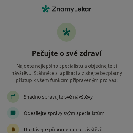
Hla
Zubař • Třinec, moravskoslezský
Filtry
• 1
Mapa
Doporučení zubaři s Všeobecná zdravotní
Pečujte o své zdraví
pojišťovna Třinec
Jak řadíme výsledky vyhledávání?
Najděte nejlepšího specialistu a objednejte si
návštěvu. Stáhněte si aplikaci a získejte bezplatný
přístup k všem funkcím připraveným pro vás:
Snadno spravujte své návštěvy
Odesílejte zprávy svým specialistům
MUDr. Daniel Kotas
Dostávejte připomenutí o návštěvě
·
Více
Zubař