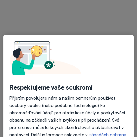
MUDr. Petr Paszek
Tento specialista nenabízí online rezervaci termínu na této adrese.
Rezervovat termín
Respektujeme vaše soukromí
MUDr. Tomáš Arvai
Přijetím povolujete nám a našim partnerům používat
Zubař
soubory cookie (nebo podobné technologie) ke
25 názorů
shromažďování údajů pro statistické účely a poskytování
obsahu na základě vašich zvyklostí při procházení. Své
Kmochova 1652/8, Havířov
•
Mapa
preference můžete kdykoli zkontrolovat a aktualizovat v
zubní ordinace
nastavení. Další informace naleznete v
zásadách ochrany