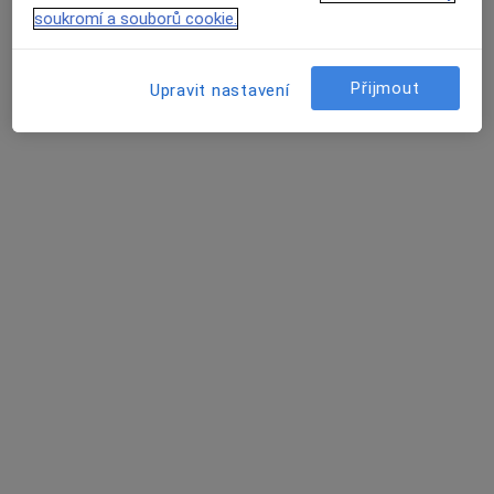
Tento specialista nenabízí online rezervaci termínu na této adrese.
soukromí a souborů cookie.
Rezervovat termín
Přijmout
Upravit nastavení
MUDr. Marcela Lorenčíková
Zubař
2 názory
Pavlovova 6, Havířov
•
Mapa
Praktický lékař stomatolog
Tento specialista nenabízí online rezervaci termínu na této adrese.