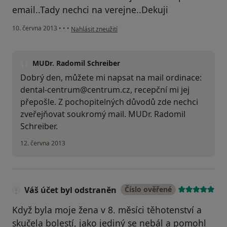
email..Tady nechci na verejne..Dekuji
podle názoru uživatele Váš účet byl odstraněn
10. června 2013
•
•
•
Nahlásit zneužití
MUDr. Radomil Schreiber
Dobrý den, můžete mi napsat na mail ordinace:
dental-centrum@centrum.cz, recepční mi jej
přepošle. Z pochopitelných důvodů zde nechci
zveřejňovat soukromý mail. MUDr. Radomil
Schreiber.
12. června 2013
Váš účet byl odstraněn
Číslo ověřené
Když byla moje žena v 8. měsíci těhotenství a
skučela bolestí, jako jediný se nebál a pomohl