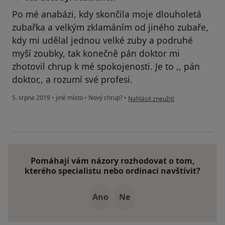
Po mé anabázi, kdy skončila moje dlouholetá
zubařka a velkým zklamáním od jiného zubaře,
kdy mi udělal jednou velké zuby a podruhé
myší zoubky, tak konečně pán doktor mi
zhotovil chrup k mé spokojenosti. Je to ,, pán
doktor,, a rozumí své profesi.
podle názoru uživatele Váš účet by
5. srpna 2019
•
jiné místo
•
Nový chrup?
•
Nahlásit zneužití
Pomáhají vám názory rozhodovat o tom,
kterého specialistu nebo ordinaci navštívit?
Ano
Ne