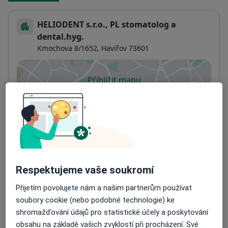
HELIODENT s.r.o., PL stomatolog a
dental.hyg.
Kmochova 8/1652,
Havířov
73601
Přiblížit mapu
se otevře v nové záložce
Dostupnost
Na této adrese online kalendář není aktivní
Co mám v takové situaci udělat?
Způsoby platby (soukromé návštěvy)
Na teto adrese lékař přijímá pacienty na pojišťovnu
Respektujeme vaše soukromí
Detaily
Přijetím povolujete nám a našim partnerům používat
soubory cookie (nebo podobné technologie) ke
Více
o adrese
shromažďování údajů pro statistické účely a poskytování
obsahu na základě vašich zvyklostí při procházení. Své