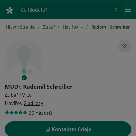
Hla
Co hledáte?
Hlavní Stránka
Zubař
Havířov
Radomil Schreiber
Změna města
MUDr.
Radomil Schreiber
o specializacích
Zubař
·
Více
Havířov
2 adresy
30 názorů
Kontaktní údaje