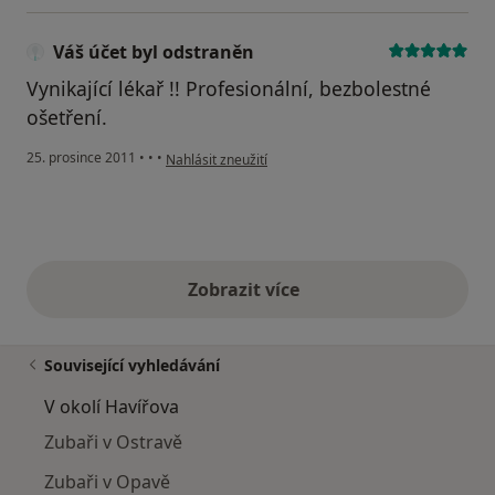
Váš účet byl odstraněn
Vynikající lékař !! Profesionální, bezbolestné
ošetření.
podle názoru uživatele Váš účet byl odstraněn
25. prosince 2011
•
•
•
Nahlásit zneužití
Zobrazit více
výše uvedené názory
Související vyhledávání
V okolí Havířova
Zubaři v Ostravě
Zubaři v Opavě