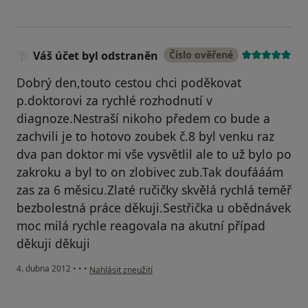
Váš účet byl odstraněn
Číslo ověřené
Dobrý den,touto cestou chci poděkovat
p.doktorovi za rychlé rozhodnutí v
diagnoze.Nestraší nikoho předem co bude a
zachvili je to hotovo zoubek č.8 byl venku raz
dva pan doktor mi vše vysvětlil ale to už bylo po
zakroku a byl to on zlobivec zub.Tak doufááám
zas za 6 měsicu.Zlaté ručičky skvělá rychlá teměř
bezbolestná práce děkuji.Sestřička u obědnávek
moc milá rychle reagovala na akutní případ
děkuji děkuji
podle názoru uživatele Váš účet byl odstraněn
4. dubna 2012
•
•
•
Nahlásit zneužití