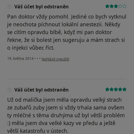
Váš účet byl odstraněn
Pan doktor vždy pomohl. Jediné co bych vytknul
je neochota píchnout lokální anestezii. Někdy
se cítím opravdu blbě, když mi pan doktor
řekne, že si bolest jen sugeruju a mám strach si
o injekci vůbec říct.
podle názoru uživatele Váš účet byl odstraněn
19. května 2014
•
•
•
Nahlásit zneužití
Váš účet byl odstraněn
Už od malička jsem měla opravdu velký strach
ze zubařů zuby jsem si vždy trhala sama ovšem
ty mléčné s těma druhýma už byl větší problém
:) měla jsem dva velké kazy ve předu a ještě
větší katastrofu v ústech.