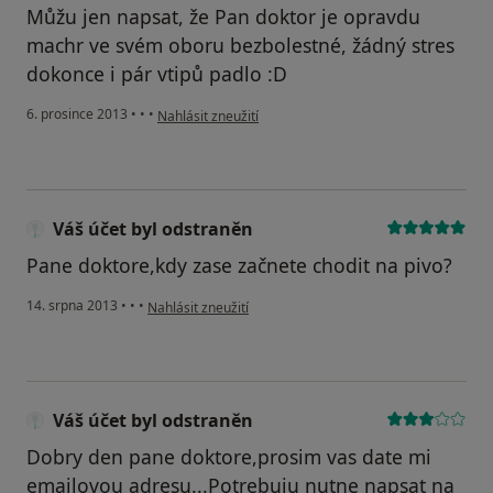
Můžu jen napsat, že Pan doktor je opravdu
machr ve svém oboru bezbolestné, žádný stres
dokonce i pár vtipů padlo :D
podle názoru uživatele Váš účet byl odstraněn
6. prosince 2013
•
•
•
Nahlásit zneužití
Váš účet byl odstraněn
Pane doktore,kdy zase začnete chodit na pivo?
podle názoru uživatele Váš účet byl odstraněn
14. srpna 2013
•
•
•
Nahlásit zneužití
Váš účet byl odstraněn
Dobry den pane doktore,prosim vas date mi
emailovou adresu...Potrebuju nutne napsat na