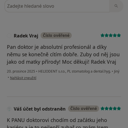
Hledejte v názorech
Radek Vraj
Číslo ověřené
R
Pan doktor je absolutní profesionál a díky
němu se konečně cítím dobře. Zuby od něj jsou
jako od matky přírody! Moc děkuji! Radek Vraj
20. prosince 2025
•
HELIODENT s.r.o., PL stomatolog a dental.hyg.
•
Jiný
podle názoru uživatele Radek Vraj
•
Nahlásit zneužití
Váš účet byl odstraněn
Číslo ověřené
K PANU doktorovi chodím od začátku jeho
kariéry a je to nejlepší zubař co znám.Jsem