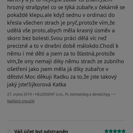
hrozný strašpytel co se týká zubaře,v čekárně se
pokaždé klepu,ale když sednu v ordinaci do
křesla všechen strach je pryč,protože vím,že
udělá vše proto,abych měla krasný úsměv a
skoro bez bolesti.Svou práci dělá víc než
precizně a to v dnešní době málokdo.Chodí k
němu i mé děti a jsem za to šťastná,protože
vím,že ony nemaji diky němu strach ze zubního
ošetření jako jsem měla já díky zubařce v
dětství.Moc děkuji Radku za to,že jste takový
jaký jste!Sýkorová Katka
27. srpna 2019
•
HELIODENT s.r.o., PL stomatolog a dental.hyg.
•
•
podle názoru uživatele Váš účet byl odstraněn
Nahlásit zneužití
Váš účet byl odstraněn