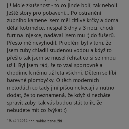
ji! Moje zkušenost - to co jinde bolí, tak nebolí.
Ještě story pro pobavení... Po ostranění
zubního kamene jsem měl citlivé krčky a doma
dělal kotrmelce, nespal 3 dny a 3 noci, chodil
furt na injekce, nadával jsem mu :) do fušerů.
Přesto mě nevyhodil. Problém byl v tom, že
jsem zuby chladil studenou vodou a když to
přešlo tak jsem se musel řehtat co si se mnou
užil. Byl jsem rád, že to vzal sportovně a
chodíme k němu už leta všichni. Dětem se líbí
barevné plombyčky. O těch moderních
metodách co tady jiní píšou nekecají a nutno
dodat, že to neznamená, že když si necháte
spravit zuby, tak vás budou stát tolik, že
nebudete mít co žvýkat :)
podle názoru uživatele Váš účet byl odstraněn
19. září 2012
•
•
•
Nahlásit zneužití