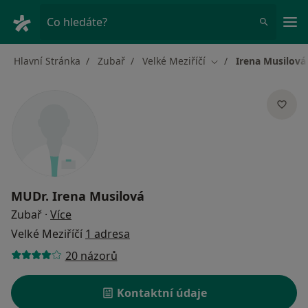
Hla
Co hledáte?
Hlavní Stránka
Zubař
Velké Meziříčí
Irena Musilová
Změna města
MUDr.
Irena Musilová
o specializacích
Zubař
·
Více
Velké Meziříčí
1 adresa
20 názorů
Kontaktní údaje