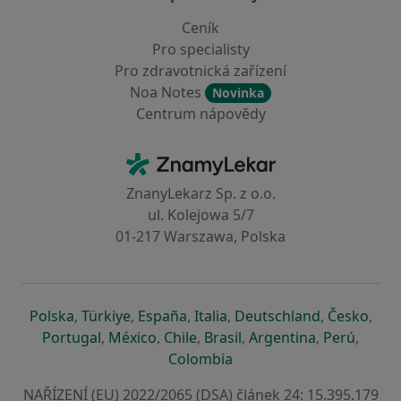
Ceník
Pro specialisty
Pro zdravotnická zařízení
Noa Notes
Novinka
Centrum nápovědy
Kontakt
ZnamyLekar - Hlavní stránka
ZnanyLekarz Sp. z o.o.
ul. Kolejowa 5/7
01-217 Warszawa, Polska
se otevře v nové záložce
se otevře v nové záložce
se otevře v nové záložce
se otevře v nové záložce
se otevře v 
se o
Polska
,
Türkiye
,
España
,
Italia
,
Deutschland
,
Česko
,
se otevře v nové záložce
se otevře v nové záložce
se otevře v nové záložce
se otevře v nové záložc
se otevře v 
se ote
Portugal
,
México
,
Chile
,
Brasil
,
Argentina
,
Perú
,
se otevře v nové záložce
Colombia
NAŘÍZENÍ (EU) 2022/2065 (DSA) článek 24: 15.395.179