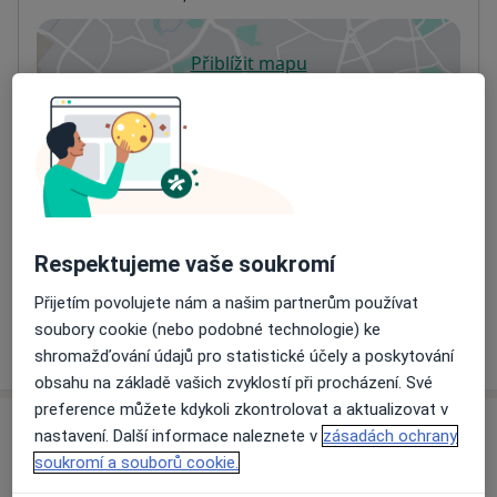
Přiblížit mapu
se otevře v nové záložce
Dostupnost
Na této adrese online kalendář není aktivní
Co mám v takové situaci udělat?
Způsoby platby (soukromé návštěvy)
Na teto adrese lékař přijímá pacienty na pojišťovnu
Respektujeme vaše soukromí
Detaily
Přijetím povolujete nám a našim partnerům používat
soubory cookie (nebo podobné technologie) ke
Více
o adrese
shromažďování údajů pro statistické účely a poskytování
obsahu na základě vašich zvyklostí při procházení. Své
preference můžete kdykoli zkontrolovat a aktualizovat v
Názory
nastavení. Další informace naleznete v
zásadách ochrany
soukromí a souborů cookie.
Přidejte svůj názor