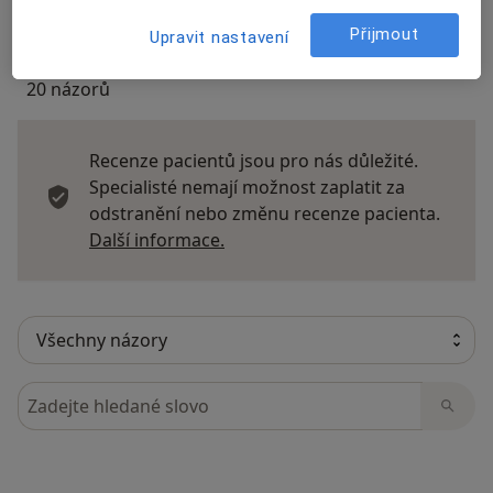
Přijmout
Upravit nastavení
20 názorů
Recenze pacientů jsou pro nás důležité.
Specialisté nemají možnost zaplatit za
odstranění nebo změnu recenze pacienta.
Další informace o názorech
Další informace.
Hledejte v názorech