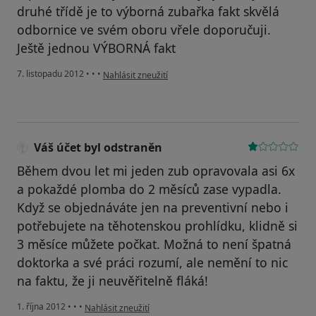
druhé třídě je to výborná zubařka fakt skvělá
odbornice ve svém oboru vřele doporučuji.
Ještě jednou VÝBORNÁ fakt
podle názoru uživatele Váš účet byl odstraněn
7. listopadu 2012
•
•
•
Nahlásit zneužití
Váš účet byl odstraněn
Během dvou let mi jeden zub opravovala asi 6x
a pokaždé plomba do 2 měsíců zase vypadla.
Když se objednáváte jen na preventivní nebo i
potřebujete na těhotenskou prohlídku, klidně si
3 měsíce můžete počkat. Možná to není špatná
doktorka a své práci rozumí, ale nemění to nic
na faktu, že ji neuvěřitelně fláká!
podle názoru uživatele Váš účet byl odstraněn
1. října 2012
•
•
•
Nahlásit zneužití