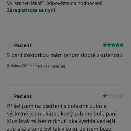
Vy jste ten lékař? Odpovězte na hodnocení!
Zaregistrujte se nyní
Pacient
S paní doktorkou mám jenom dobré zkušenosti.
podle názoru uživatele Pacient
8. dubna 2011
•
•
•
Nahlásit zneužití
Pacient
Přišel jsem na ošetření s bolestmi zubu a
výslovně jsem ukázal, který zub mě bolí, paní
Musilová mi bez mrknutí oka vytrhla vedlejší
zub a já z toho byl tak v šoku, že jsem beze