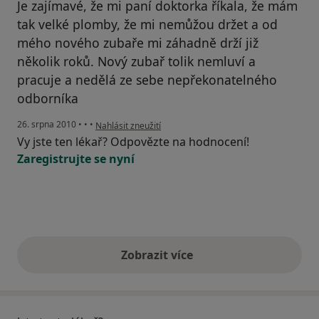
Je zajímavé, že mi paní doktorka říkala, že mám
tak velké plomby, že mi nemůžou držet a od
mého nového zubaře mi záhadně drží již
několik roků. Nový zubař tolik nemluví a
pracuje a nedělá ze sebe nepřekonatelného
odborníka
podle názoru uživatele Pacient
26. srpna 2010
•
•
•
Nahlásit zneužití
Vy jste ten lékař? Odpovězte na hodnocení!
Zaregistrujte se nyní
Zobrazit více
výše uvedené názory