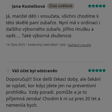
Jana Kostečková
Číslo ověřené
J
Já, manžel děti i vnoučata, všichni chodíme k
této skvělé paní zubařce. Nyní má v ordinaci i
dalšího výborného zubaře, Jiřího Hrušku a
opět.... Také výborná zkušenost.
podle názoru uživatele Jana Ko
14. října 2025
•
Soukromý zubní lékař
•
Jiný
•
Nahlásit zneužití
Váš účet byl odstraněn
Doporučuji!! Sice delší čekací doby, ale čekání
se vyplatí, kor kdyz jdete jen na preventivní
prohlídku. Vzdy poradí, pomůže a je to
příjemná zenska! Chodim k ni uz pres 20 let a
nemenila bych.