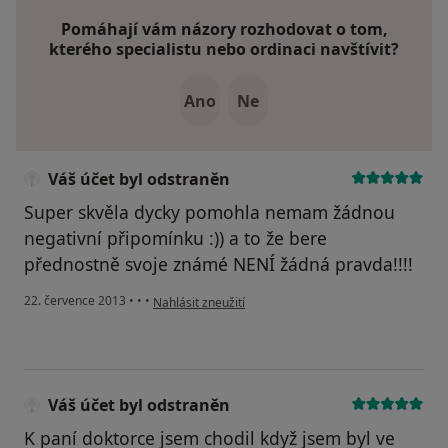
Pomáhají vám názory rozhodovat o tom,
kterého specialistu nebo ordinaci navštívit?
Ano
Ne
Váš účet byl odstraněn
Super skvěla dycky pomohla nemam žádnou
negativní připomínku :)) a to že bere
přednostně svoje známé NENÍ žádná pravda!!!!
podle názoru uživatele Váš účet byl odstraněn
22. července 2013
•
•
•
Nahlásit zneužití
Váš účet byl odstraněn
K paní doktorce jsem chodil když jsem byl ve