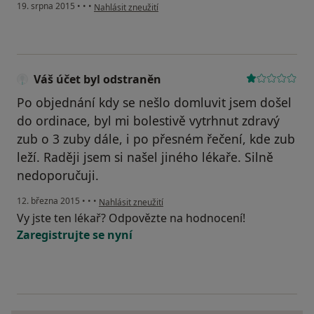
podle názoru uživatele Váš účet byl odstraněn
19. srpna 2015
•
•
•
Nahlásit zneužití
Váš účet byl odstraněn
Po objednání kdy se nešlo domluvit jsem došel
do ordinace, byl mi bolestivě vytrhnut zdravý
zub o 3 zuby dále, i po přesném řečení, kde zub
leží. Raději jsem si našel jiného lékaře. Silně
nedoporučuji.
podle názoru uživatele Váš účet byl odstraněn
12. března 2015
•
•
•
Nahlásit zneužití
Vy jste ten lékař? Odpovězte na hodnocení!
Zaregistrujte se nyní