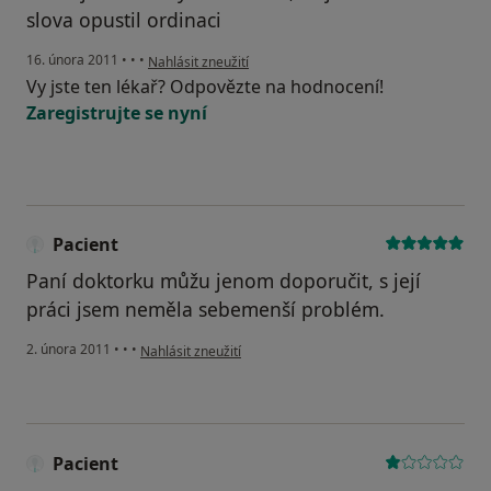
slova opustil ordinaci
podle názoru uživatele Pacient
16. února 2011
•
•
•
Nahlásit zneužití
Vy jste ten lékař? Odpovězte na hodnocení!
Zaregistrujte se nyní
Pacient
Paní doktorku můžu jenom doporučit, s její
práci jsem neměla sebemenší problém.
podle názoru uživatele Pacient
2. února 2011
•
•
•
Nahlásit zneužití
Pacient