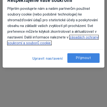
Respektujeme vaše soukromí
č.d. 80, Strážek
•
Mapa
Přijetím povolujete nám a našim partnerům používat
Praktický zubní lékař
soubory cookie (nebo podobné technologie) ke
Tento specialista nenabízí online rezervaci termínu na této adrese.
shromažďování údajů pro statistické účely a poskytování
obsahu na základě vašich zvyklostí při procházení. Své
Rezervovat termín
preference můžete kdykoli zkontrolovat a aktualizovat v
nastavení. Další informace naleznete v
zásadách ochrany
soukromí a souborů cookie.
Přijmout
Upravit nastavení
MUDr. Vladimíra Jelínková
Zubař
7 názorů
Tyršova 223, Velká Bíteš
•
Mapa