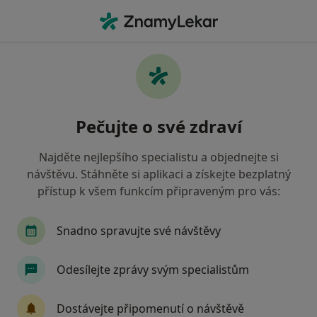
Hla
Zubař • Velké Meziříčí, vysočina
Filtry
• 1
Mapa
Doporučení zubaři s Všeobecná zdravotní
Pečujte o své zdraví
pojišťovna Velké Meziříčí
Jak řadíme výsledky vyhledávání?
Najděte nejlepšího specialistu a objednejte si
návštěvu. Stáhněte si aplikaci a získejte bezplatný
přístup k všem funkcím připraveným pro vás:
Snadno spravujte své návštěvy
Odesílejte zprávy svým specialistům
MUDr. Zreika Marwan
Dostávejte připomenutí o návštěvě
Zubař