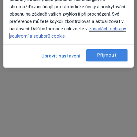
Tyršova 223, Velká Bíteš
•
Mapa
shromažďování údajů pro statistické účely a poskytování
Poliklinika Velká Bíteš
obsahu na základě vašich zvyklostí při procházení. Své
preference můžete kdykoli zkontrolovat a aktualizovat v
Tento specialista nenabízí online rezervaci termínu na této adrese.
nastavení. Další informace naleznete v
zásadách ochrany
Rezervovat termín
soukromí a souborů cookie.
Přijmout
Upravit nastavení
MUDr. Jarmila Pejchalová
Praktický lékař
23 názorů
U Bašty 1/124, Velké Meziříčí
•
Mapa