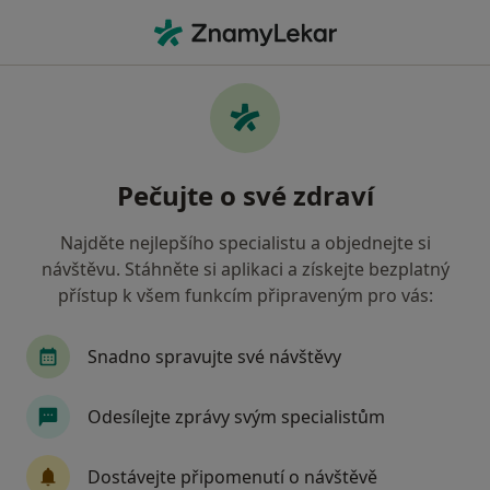
Hla
Praktický Lékař • Velké Meziříčí, vysočina
Filtry
• 1
Mapa
Doporučení praktičtí lékaři s Všeobecná
Pečujte o své zdraví
zdravotní pojišťovna Velké Meziříčí
Jak řadíme výsledky vyhledávání?
Najděte nejlepšího specialistu a objednejte si
návštěvu. Stáhněte si aplikaci a získejte bezplatný
přístup k všem funkcím připraveným pro vás:
Snadno spravujte své návštěvy
Odesílejte zprávy svým specialistům
MUDr. Helena Sedmidubská
Dostávejte připomenutí o návštěvě
Praktický lékař