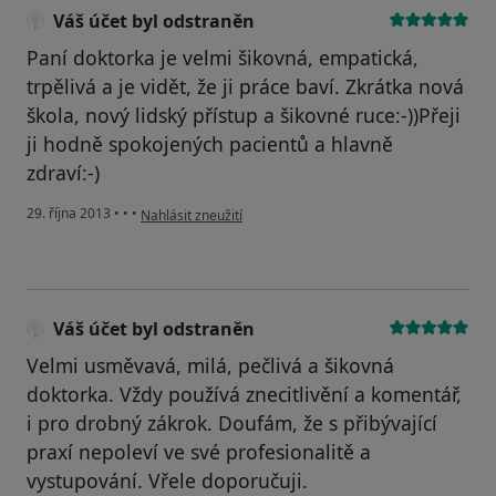
Váš účet byl odstraněn
Paní doktorka je velmi šikovná, empatická,
trpělivá a je vidět, že ji práce baví. Zkrátka nová
škola, nový lidský přístup a šikovné ruce:-))Přeji
ji hodně spokojených pacientů a hlavně
zdraví:-)
podle názoru uživatele Váš účet byl odstraněn
29. října 2013
•
•
•
Nahlásit zneužití
Váš účet byl odstraněn
Velmi usměvavá, milá, pečlivá a šikovná
doktorka. Vždy používá znecitlivění a komentář,
i pro drobný zákrok. Doufám, že s přibývající
praxí nepoleví ve své profesionalitě a
vystupování. Vřele doporučuji.