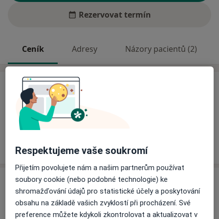
Rezervovat termín
Ceník
Adresy
Názory pacientů (2)
Ceník
Informace o službách a cenách nejsou k dispozici
Tento specialista ještě nepřidával žádné informace o
svých službách.
Respektujeme vaše soukromí
Přijetím povolujete nám a našim partnerům používat
soubory cookie (nebo podobné technologie) ke
Adresa
shromažďování údajů pro statistické účely a poskytování
obsahu na základě vašich zvyklostí při procházení. Své
Stomatologické centrum Třebíč s.r.o.
preference můžete kdykoli zkontrolovat a aktualizovat v
Kpt. Jaroše 1123,
Třebíč
67401