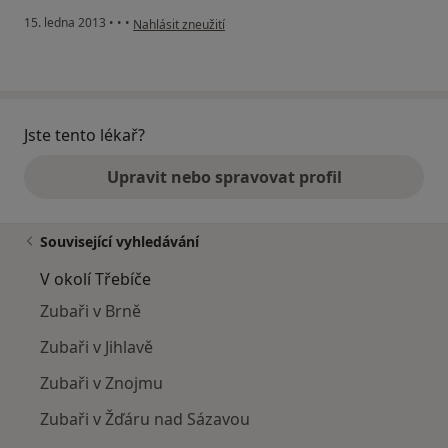
podle názoru uživatele Váš účet byl odstraněn
15. ledna 2013
•
•
•
Nahlásit zneužití
Jste tento lékař?
Upravit nebo spravovat profil
Související vyhledávání
V okolí Třebíče
Zubaři v Brně
Zubaři v Jihlavě
Zubaři v Znojmu
Zubaři v Žďáru nad Sázavou