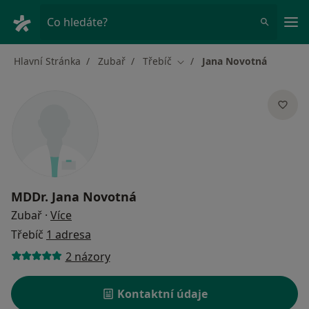
Hla
Co hledáte?
Hlavní Stránka
Zubař
Třebíč
Jana Novotná
Změna města
MDDr.
Jana Novotná
o specializacích
Zubař
·
Více
Třebíč
1 adresa
2 názory
Kontaktní údaje