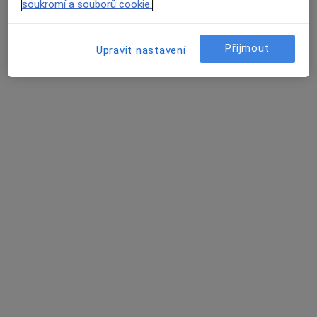
soukromí a souborů cookie.
9 názorů
č.d. 172, Prosiměřice
•
Mapa
Přijmout
Upravit nastavení
Praktický zubní lékař
Tento specialista nenabízí online rezervaci termínu na této adrese.
Rezervovat termín
MUDr. Anna Rousová
Zubař
7 názorů