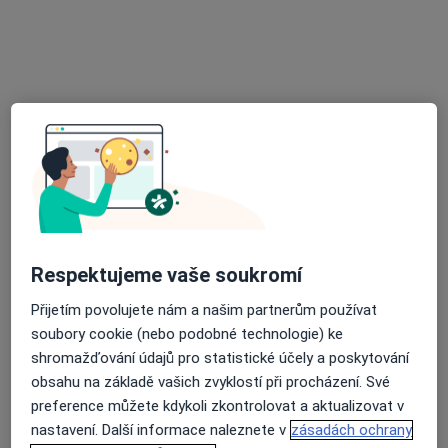
MUDr. Hana Milošová
Zubař
13 názorů
Anenská 211, Hrušovany nad Jevišovkou
•
Mapa
Zubní lékař
Tento specialista nenabízí online rezervaci termínu na této adrese.
Rezervovat termín
Respektujeme vaše soukromí
Přijetím povolujete nám a našim partnerům používat
soubory cookie (nebo podobné technologie) ke
shromažďování údajů pro statistické účely a poskytování
obsahu na základě vašich zvyklostí při procházení. Své
preference můžete kdykoli zkontrolovat a aktualizovat v
MUDr. Aleš Jurka
nastavení. Další informace naleznete v
zásadách ochrany
Zubař