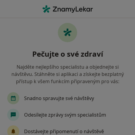
Hla
Zubař • Židlochovice, jihomoravský
Filtry
Mapa
Zubař Židlochovice
Pečujte o své zdraví
Jak řadíme výsledky vyhledávání?
Najděte nejlepšího specialistu a objednejte si
návštěvu. Stáhněte si aplikaci a získejte bezplatný
Jakou pojišťovnu máte?
přístup k všem funkcím připraveným pro vás:
Všeobecná zdravotní pojišťovna
Snadno spravujte své návštěvy
Zdravotní pojišťovna ministerstva vnitra ČR
Odesílejte zprávy svým specialistům
Oborová zdravotní pojišťovna
Dostávejte připomenutí o návštěvě