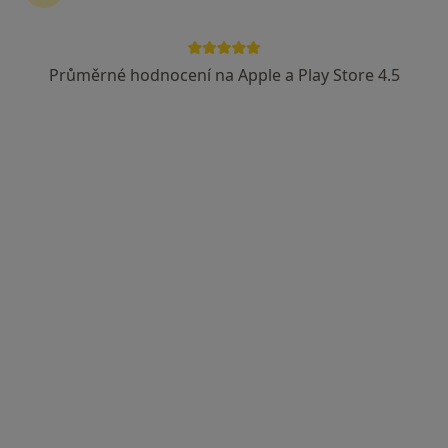
Vojenská zdravotní pojišťovna ČR
Revírní bratrská pokladna, zdravotní pojišťovna
Průměrné hodnocení na Apple a Play Store 4.5
MDDr. Tomáš Kuča
·
Více
Zubař
2 názory
Mrštíkova 111/16, Hustopeče
•
Mapa
TK Stomatologie s.r.o.
Tento specialista nenabízí online rezervaci termínu na této adrese.