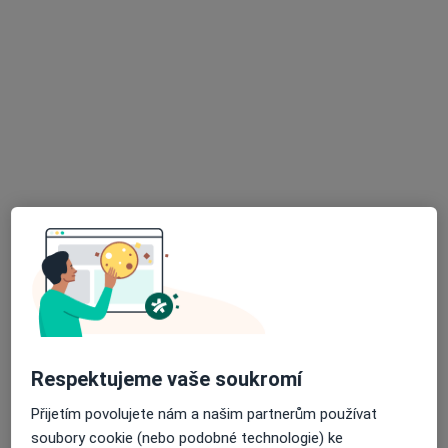
MUDr. Eva Klempová
Zubař
6 názorů
Vídeňská 127, Brno
•
Mapa
Praktický zubní lékař
Tento specialista nenabízí online rezervaci termínu na této adrese.
Respektujeme vaše soukromí
Rezervovat termín
Přijetím povolujete nám a našim partnerům používat
soubory cookie (nebo podobné technologie) ke