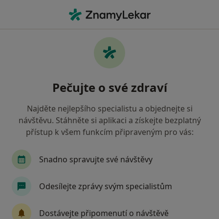
Hla
Zubař • Židlochovice, jihomoravský
Filtry
• 1
Mapa
Doporučení zubaři s Zdravotní pojišťovna
Pečujte o své zdraví
ministerstva vnitra ČR Židlochovice
Jak řadíme výsledky vyhledávání?
Najděte nejlepšího specialistu a objednejte si
návštěvu. Stáhněte si aplikaci a získejte bezplatný
přístup k všem funkcím připraveným pro vás:
Snadno spravujte své návštěvy
Odesílejte zprávy svým specialistům
MDDr. Tomáš Kuča
Dostávejte připomenutí o návštěvě
·
Více
Zubař