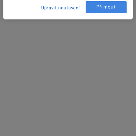
Tento specialista nenabízí online rezervaci termínu na této adrese.
Přijmout
Upravit nastavení
Rezervovat termín
MUDr. Miroslav Boček
Zubař
12 názorů
Nádražní 195, Hrušovany u Brna
•
Mapa
Privátní zubní lékař
Tento specialista nenabízí online rezervaci termínu na této adrese.