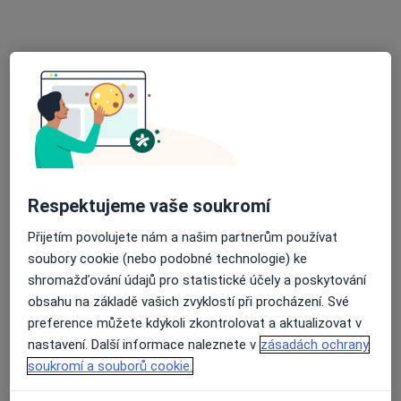
Praktický zubní lékař
Tento specialista nenabízí online rezervaci termínu na této adrese.
Rezervovat termín
Respektujeme vaše soukromí
Přijetím povolujete nám a našim partnerům používat
soubory cookie (nebo podobné technologie) ke
MUDr. Dalibor Žůrek
shromažďování údajů pro statistické účely a poskytování
Zubař
obsahu na základě vašich zvyklostí při procházení. Své
12 názorů
preference můžete kdykoli zkontrolovat a aktualizovat v
nastavení. Další informace naleznete v
zásadách ochrany
Nádražní 43, Hustopeče
•
Mapa
soukromí a souborů cookie.
Soukromá zubní ordinace