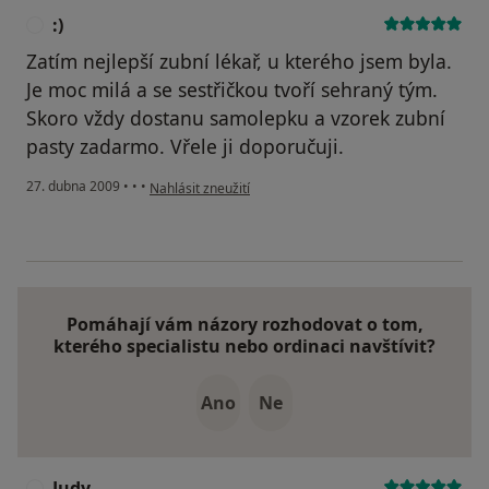
:)
:
Zatím nejlepší zubní lékař, u kterého jsem byla.
Je moc milá a se sestřičkou tvoří sehraný tým.
Skoro vždy dostanu samolepku a vzorek zubní
pasty zadarmo. Vřele ji doporučuji.
podle názoru uživatele :)
27. dubna 2009
•
•
•
Nahlásit zneužití
Pomáhají vám názory rozhodovat o tom,
kterého specialistu nebo ordinaci navštívit?
Ano
Ne
Judy
J