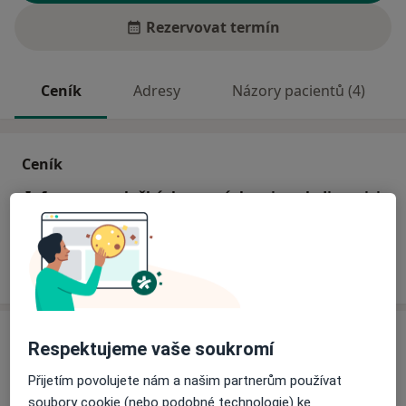
Rezervovat termín
Ceník
Adresy
Názory pacientů (4)
Ceník
Informace o službách a cenách nejsou k dispozici
Tento specialista ještě nepřidával žádné informace o
svých službách.
Adresa
Respektujeme vaše soukromí
Privátní zubní ordinace
Přijetím povolujete nám a našim partnerům používat
Masarykova 116,
Židlochovice
66701
soubory cookie (nebo podobné technologie) ke