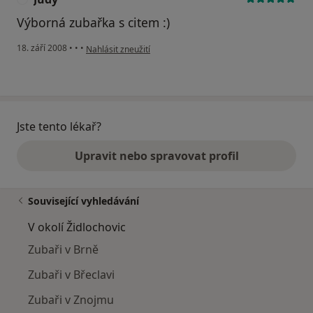
Výborná zubařka s citem :)
podle názoru uživatele Judy
18. září 2008
•
•
•
Nahlásit zneužití
Jste tento lékař?
Upravit nebo spravovat profil
Související vyhledávání
V okolí Židlochovic
Zubaři v Brně
Zubaři v Břeclavi
Zubaři v Znojmu