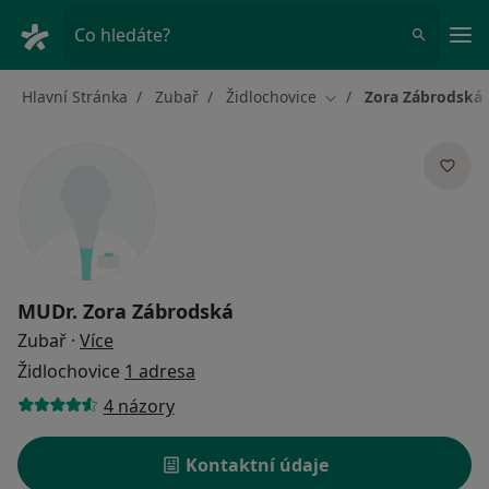
Hla
Co hledáte?
Hlavní Stránka
Zubař
Židlochovice
Zora Zábrodská
Změna města
MUDr.
Zora Zábrodská
o specializacích
Zubař
·
Více
Židlochovice
1 adresa
4 názory
Kontaktní údaje