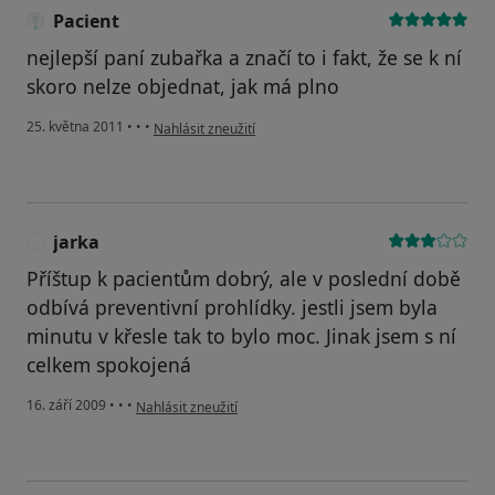
Pacient
nejlepší paní zubařka a značí to i fakt, že se k ní
skoro nelze objednat, jak má plno
podle názoru uživatele Pacient
25. května 2011
•
•
•
Nahlásit zneužití
jarka
J
Příštup k pacientům dobrý, ale v poslední době
odbívá preventivní prohlídky. jestli jsem byla
minutu v křesle tak to bylo moc. Jinak jsem s ní
celkem spokojená
podle názoru uživatele jarka
16. září 2009
•
•
•
Nahlásit zneužití