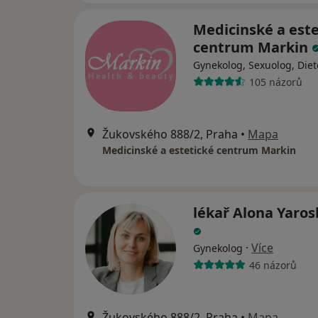
Medicinské a este
centrum Markin
Gynekolog, Sexuolog, Diet
105 názorů
Žukovského 888/2, Praha
•
Mapa
Medicinské a estetické centrum Markin
lékař Alona Yaro
·
Více
Gynekolog
46 názorů
Žukovského 888/2, Praha
•
Mapa