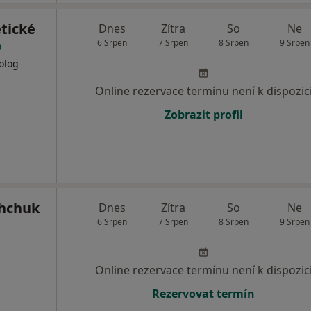
tické
Dnes
Zítra
So
Ne
6 Srpen
7 Srpen
8 Srpen
9 Srpen
olog
Online rezervace termínu není k dispozic
Zobrazit profil
shchuk
Dnes
Zítra
So
Ne
6 Srpen
7 Srpen
8 Srpen
9 Srpen
Online rezervace termínu není k dispozic
Rezervovat termín