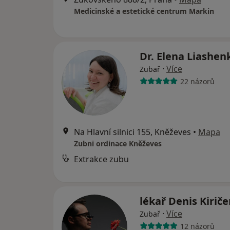
Medicinské a estetické centrum Markin
Dr. Elena Liashe
·
Více
Zubař
22 názorů
Na Hlavní silnici 155, Kněževes
•
Mapa
Zubni ordinace Kněževes
Extrakce zubu
lékař Denis Kirič
·
Více
Zubař
12 názorů