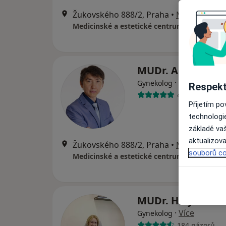
Žukovského 888/2, Praha
•
Mapa
Medicinské a estetické centrum Markin
MUDr. Andrei Ki
·
Více
Gynekolog
Respekt
4 názory
Přijetím p
technologi
základě vaš
aktualizova
Žukovského 888/2, Praha
•
Mapa
souborů co
Medicinské a estetické centrum Markin
MUDr. Halyna Ma
·
Více
Gynekolog
184 názorů