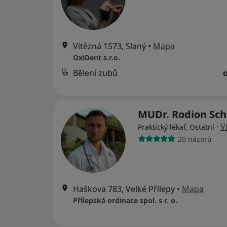
Vítězná 1573, Slaný
•
Mapa
OxiDent s.r.o.
Bělení zubů
MUDr. Rodion Sc
·
V
Praktický lékař, Ostatní
20 názorů
Haškova 783, Velké Přílepy
•
Mapa
Přílepská ordinace spol. s r. o.