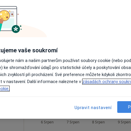
Zobrazit telefonní číslo
m
Dnes
Zítra
So
Ne
6 Srpen
7 Srpen
8 Srpen
9 Srpen
ujeme vaše soukromí
ovolujete nám a našim partnerům používat soubory cookie (nebo po
Online rezervace termínu není k dispozic
e) ke shromažďování údajů pro statistické účely a poskytování obs
ich zvyklostí při procházení. Své preference můžete kdykoli zkontro
Zobrazit telefonní číslo
t v nastavení. Další informace naleznete v
zásadách ochrany soukr
okie.
P
Upravit nastavení
rkin
Dnes
Zítra
So
Ne
6 Srpen
7 Srpen
8 Srpen
9 Srpen