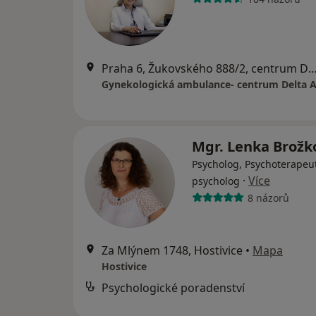
Praha 6, Žukovského 888/2, centrum Delta A, 5.pat
Gynekologická ambulance- centrum Delta 
Mgr. Lenka Brož
Psycholog, Psychoterapeut
·
Více
psycholog
8 názorů
Za Mlýnem 1748, Hostivice
•
Mapa
Hostivice
Psychologické poradenství