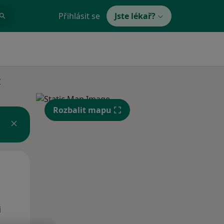
Přihlásit se
Jste lékař?
y
Rozbalit mapu
Po
Út
St
10 Srpen
11 Srpen
12 Srpen
i