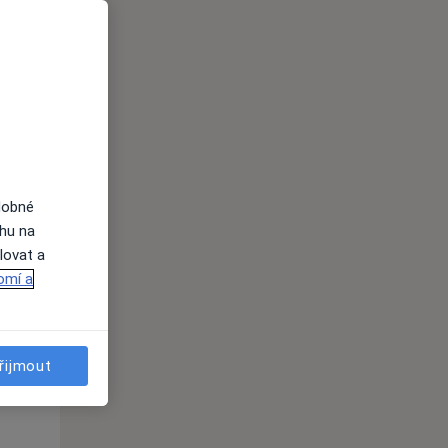
Po
Út
St
10 Srpen
11 Srpen
12 Srpen
dobné
i
ahu na
lovat a
omí a
řijmout
Po
Út
St
10 Srpen
11 Srpen
12 Srpen