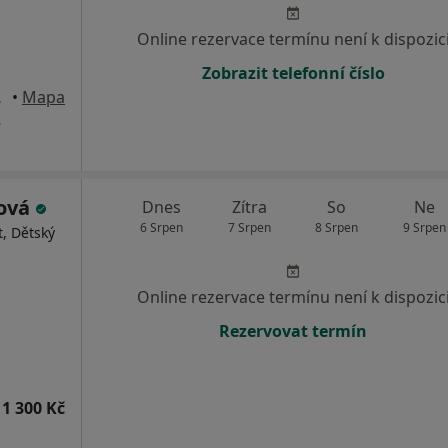
Online rezervace termínu není k dispozic
Zobrazit telefonní číslo
ro, Praha
•
Mapa
A
ková
Dnes
Zítra
So
Ne
6 Srpen
7 Srpen
8 Srpen
9 Srpen
, Dětský
Online rezervace termínu není k dispozic
Rezervovat termín
1 300 Kč