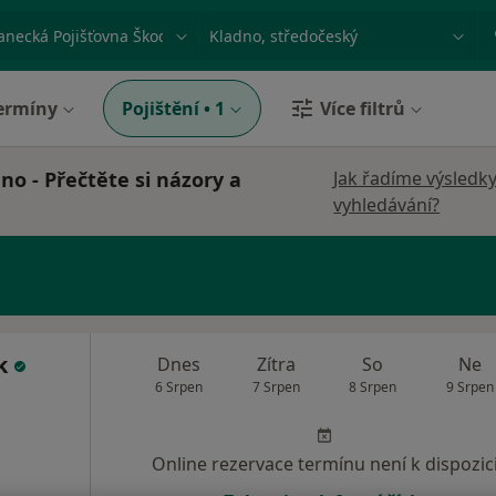
ace, nemoc nebo příjmení
Město nebo region
ermíny
Pojištění
•
1
Více filtrů
o - Přečtěte si názory a
Jak řadíme výsledk
vyhledávání?
uk
Dnes
Zítra
So
Ne
6 Srpen
7 Srpen
8 Srpen
9 Srpen
Online rezervace termínu není k dispozic