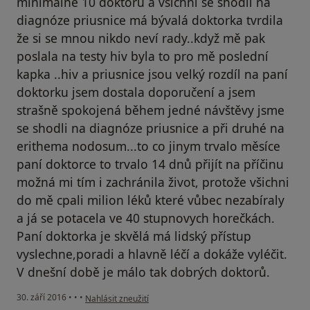
minimálně 10 doktorů a všichni se shodli na
diagnóze priusnice má bývalá doktorka tvrdila
že si se mnou nikdo neví rady..když mě pak
poslala na testy hiv byla to pro mě poslední
kapka ..hiv a priusnice jsou velký rozdíl na paní
doktorku jsem dostala doporučení a jsem
strašně spokojená během jedné návštěvy jsme
se shodli na diagnóze priusnice a při druhé na
erithema nodosum...to co jinym trvalo měsíce
paní doktorce to trvalo 14 dnů přijít na příčinu
možná mi tím i zachránila život, protože všichni
do mě cpali milion léků které vůbec nezabíraly
a já se potacela ve 40 stupnovych horečkách.
Paní doktorka je skvělá má lidský přístup
vyslechne,poradi a hlavně léčí a dokáže vyléčit.
V dnešní době je málo tak dobrých doktorů.
podle názoru uživatele Váš účet byl odstraněn
30. září 2016
•
•
•
Nahlásit zneužití