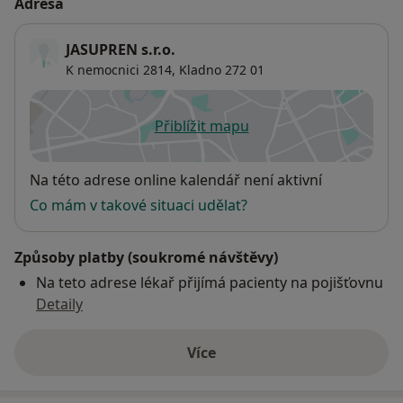
Adresa
JASUPREN s.r.o.
K nemocnici 2814,
Kladno
272 01
Přiblížit mapu
se otevře v nové záložce
Dostupnost
Na této adrese online kalendář není aktivní
Co mám v takové situaci udělat?
Způsoby platby (soukromé návštěvy)
Na teto adrese lékař přijímá pacienty na pojišťovnu
Detaily
Více
o adrese