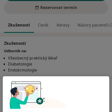
Rezervovat termín
Zkušenosti
Ceník
Adresy
Názory pacientů (
Zkušenosti
Odborník na:
Všeobecný praktický lékař
Diabetologie
Endokrinologie
Služby a ceník služeb
Celkové vyšetření
Detaily