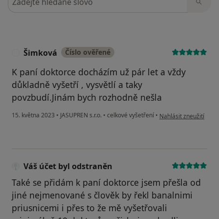
Šimková
Číslo ověřené
Š
K paní doktorce docházím už pár let a vždy
důkladně vyšetří , vysvětlí a taky
povzbudí.Jinám bych rozhodně nešla
podle názoru uživate
15. května 2023
•
JASUPREN s.r.o.
•
celkové vyšetření
•
Nahlásit zneužití
Váš účet byl odstraněn
Také se přidám k paní doktorce jsem přešla od
jiné nejmenované s člověk by řekl banalnimi
priusnicemi i přes to že mě vyšetřovali