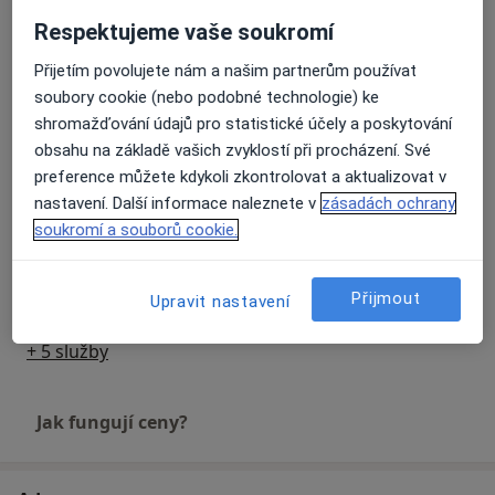
Diagnostické testy
Respektujeme vaše soukromí
Detaily
Přijetím povolujete nám a našim partnerům používat
soubory cookie (nebo podobné technologie) ke
Fyzikální vyšetření
Detaily
shromažďování údajů pro statistické účely a poskytování
obsahu na základě vašich zvyklostí při procházení. Své
preference můžete kdykoli zkontrolovat a aktualizovat v
Měření krevního tlaku
nastavení. Další informace naleznete v
zásadách ochrany
Detaily
soukromí a souborů cookie.
Očkování
Detaily
Přijmout
Upravit nastavení
+ 5 služby
Jak fungují ceny?