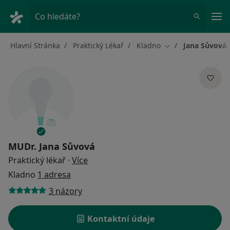
Hla
Co hledáte?
Hlavní Stránka
Praktický Lékař
Kladno
Jana Sůvová
Změna města
MUDr.
Jana Sůvová
o specializacích
Praktický lékař
·
Více
Kladno
1 adresa
3 názory
Kontaktní údaje