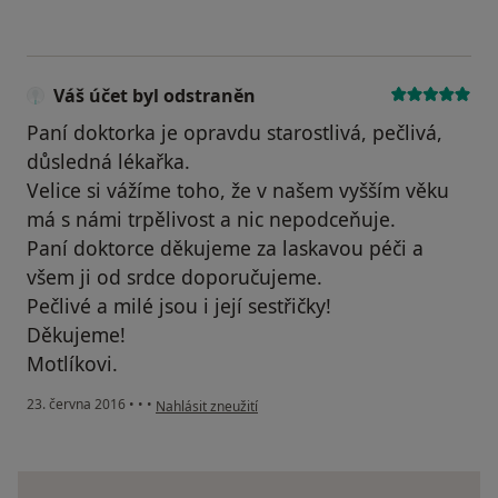
Váš účet byl odstraněn
Paní doktorka je opravdu starostlivá, pečlivá,
důsledná lékařka.
Velice si vážíme toho, že v našem vyšším věku
má s námi trpělivost a nic nepodceňuje.
Paní doktorce děkujeme za laskavou péči a
všem ji od srdce doporučujeme.
Pečlivé a milé jsou i její sestřičky!
Děkujeme!
Motlíkovi.
podle názoru uživatele Váš účet byl odstraněn
23. června 2016
•
•
•
Nahlásit zneužití