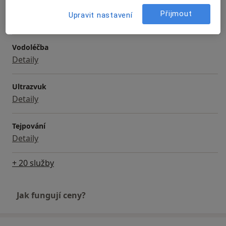
Poúrazová rehabilitace
Přijmout
Upravit nastavení
Detaily
Vodoléčba
Detaily
Ultrazvuk
Detaily
Tejpování
Detaily
+ 20 služby
Jak fungují ceny?