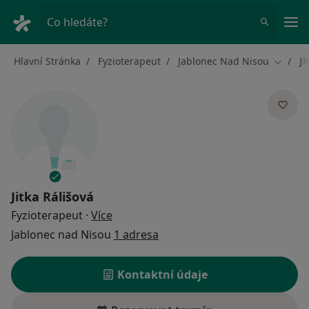
Hla
Co hledáte?
Hlavní Stránka
Fyzioterapeut
Jablonec Nad Nisou
Ji
Změna 
Jitka Rálišová
o specializacích
Fyzioterapeut
·
Více
Jablonec nad Nisou
1 adresa
Kontaktní údaje