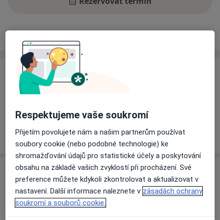
Rezervovat termín
Zkušenosti
Ceník
Adresy
Názory pacientů
Zkušenosti
Odborník na:
Fyzioterapie
Pacienti, které ošetřuji
Respektujeme vaše soukromí
Dospělí
Přijetím povolujete nám a našim partnerům používat
Děti
soubory cookie (nebo podobné technologie) ke
shromažďování údajů pro statistické účely a poskytování
obsahu na základě vašich zvyklostí při procházení. Své
Služby a ceník služeb
preference můžete kdykoli zkontrolovat a aktualizovat v
Cvičení
nastavení. Další informace naleznete v
zásadách ochrany
Detaily
soukromí a souborů cookie.