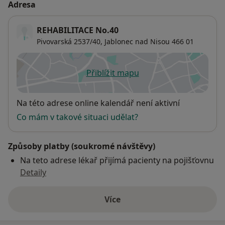
Adresa
REHABILITACE No.40
Pivovarská 2537/40,
Jablonec nad Nisou
466 01
Přiblížit mapu
se otevře v nové záložce
Dostupnost
Na této adrese online kalendář není aktivní
Co mám v takové situaci udělat?
Způsoby platby (soukromé návštěvy)
Na teto adrese lékař přijímá pacienty na pojišťovnu
Detaily
Více
o adrese