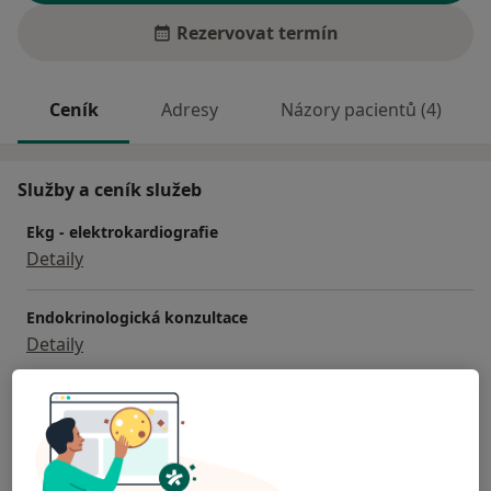
Rezervovat termín
Ceník
Adresy
Názory pacientů (4)
Služby a ceník služeb
Ekg - elektrokardiografie
Detaily
Endokrinologická konzultace
Detaily
Interní vyšetření
Detaily
Tlakový holter