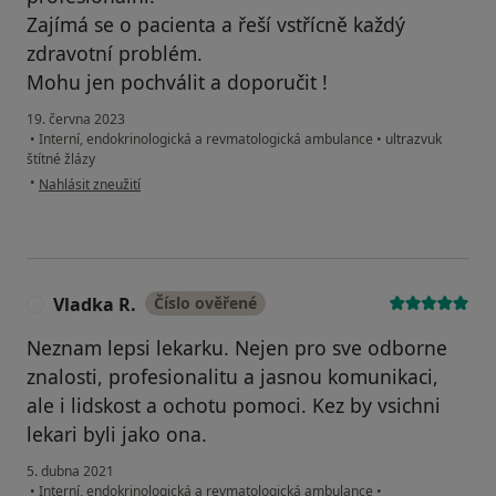
Zajímá se o pacienta a řeší vstřícně každý
zdravotní problém.
Mohu jen pochválit a doporučit !
19. června 2023
•
Interní, endokrinologická a revmatologická ambulance
•
ultrazvuk
štítné žlázy
podle názoru uživatele Eva P.
•
Nahlásit zneužití
Vladka R.
Číslo ověřené
V
Neznam lepsi lekarku. Nejen pro sve odborne
znalosti, profesionalitu a jasnou komunikaci,
ale i lidskost a ochotu pomoci. Kez by vsichni
lekari byli jako ona.
5. dubna 2021
•
Interní, endokrinologická a revmatologická ambulance
•