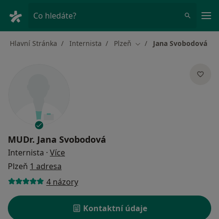
Hla
Co hledáte?
Hlavní Stránka
Internista
Plzeň
Jana Svobodová
Změna města
MUDr.
Jana Svobodová
o specializacích
Internista
·
Více
Plzeň
1 adresa
4 názory
Kontaktní údaje