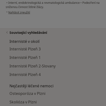
•
Interní, endokrinologická a revmatologická ambulance
•
Podezření na
sníženou činnost štítné žlázy.
podle názoru uživatele Váš účet byl odstraněn
•
Nahlásit zneužití
Související vyhledávání
Internisté v okolí
Internisté Plzeň 3
Internisté Plzeň 1
Internisté Plzeň 2-Slovany
Internisté Plzeň 4
Nejčastěji léčené nemoci
Osteoporóza v Plzni
Skolióza v Plzni