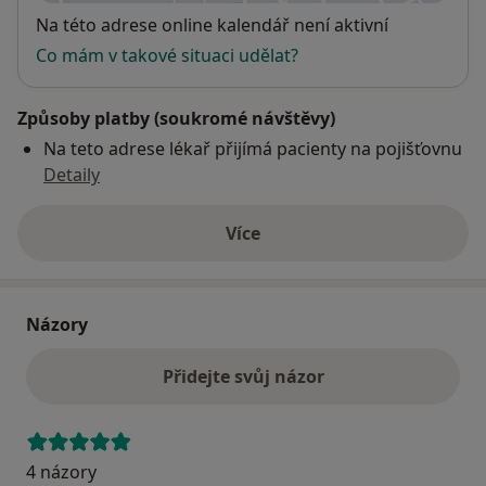
Dostupnost
Na této adrese online kalendář není aktivní
Co mám v takové situaci udělat?
Způsoby platby (soukromé návštěvy)
Na teto adrese lékař přijímá pacienty na pojišťovnu
Detaily
Více
o adrese
Názory
Přidejte svůj názor
4 názory