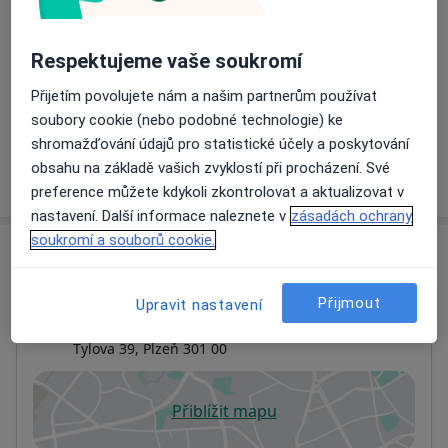
Detaily
Respektujeme vaše soukromí
Ultrazvuk štítné žlázy
Přijetím povolujete nám a našim partnerům používat
Detaily
soubory cookie (nebo podobné technologie) ke
shromažďování údajů pro statistické účely a poskytování
obsahu na základě vašich zvyklostí při procházení. Své
Jak fungují ceny?
preference můžete kdykoli zkontrolovat a aktualizovat v
nastavení. Další informace naleznete v
zásadách ochrany
soukromí a souborů cookie.
Adresa
Interní, endokrinologická a
Přijmout
Upravit nastavení
revmatologická ambulance
Tylova 39,
Plzeň
301 00
Přiblížit mapu
se otevře v nové záložce