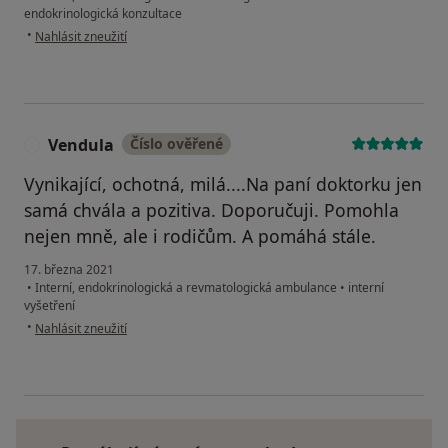
endokrinologická konzultace
podle názoru uživatele Vladka R.
•
Nahlásit zneužití
Vendula
Číslo ověřené
V
Vynikající, ochotná, milá....Na paní doktorku jen
samá chvála a pozitiva. Doporučuji. Pomohla
nejen mně, ale i rodičům. A pomáhá stále.
17. března 2021
•
Interní, endokrinologická a revmatologická ambulance
•
interní
vyšetření
podle názoru uživatele Vendula
•
Nahlásit zneužití