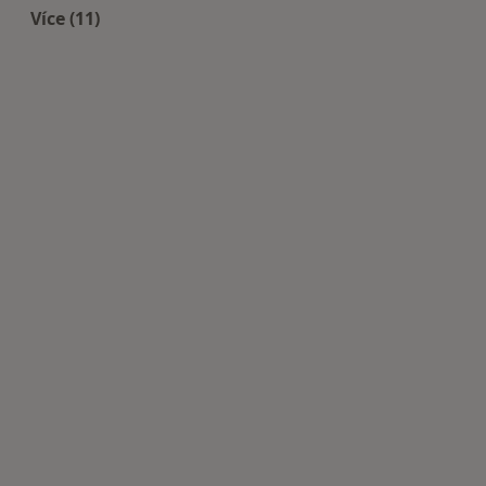
Více (11)
Více v kategorii: Nejčastěji léčené nemoci