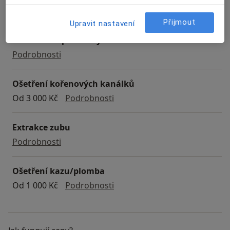
Objednat se
Přijmout
Upravit nastavení
Preventivní prohlídky
preventivní prohlídky
Podrobnosti
Ošetření kořenových kanálků
ošetření kořenových kanálků
Od 3 000 Kč
Podrobnosti
Extrakce zubu
extrakce zubu
Podrobnosti
Ošetření kazu/plomba
ošetření kazu/plomba
Od 1 000 Kč
Podrobnosti