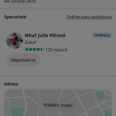
Jak fungují ceny?
Specialisté
Ověřte svou pojišťovnu
lékař Julie Klírová
Oblíbený
Zubař
129 názorů
Objednat se
Adresa
Přiblížit mapu