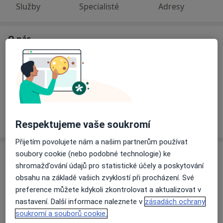
Služby
Specialisté
Adresy
O nás
Naše specializace
Zobrazit všechny
Zubní lékařství
Zobrazit více
Respektujeme vaše soukromí
Přijetím povolujete nám a našim partnerům používat
soubory cookie (nebo podobné technologie) ke
Služby
shromažďování údajů pro statistické účely a poskytování
obsahu na základě vašich zvyklostí při procházení. Své
Vstupní vyšetření
preference můžete kdykoli zkontrolovat a aktualizovat v
nastavení. Další informace naleznete v
zásadách ochrany
vstupní vyšetření
Podrobnosti
soukromí a souborů cookie.