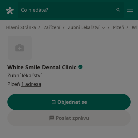
Hla
Co hledáte?
Hlavní Stránka
Zařízení
Zubní Lékařství
Plzeň
Wh
Změna města
White Smile Dental Clinic
Zubní lékařství
Plzeň
1 adresa
Objednat se
Poslat zprávu