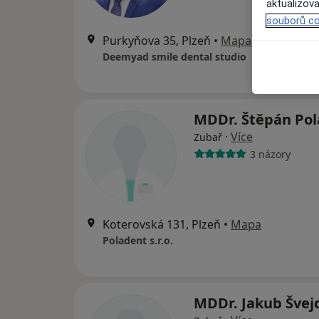
aktualizova
souborů co
Purkyňova 35, Plzeň
•
Mapa
Deemyad smile dental studio
MDDr. Štěpán Po
·
Více
Zubař
3 názory
Koterovská 131, Plzeň
•
Mapa
Poladent s.r.o.
MDDr. Jakub Šve