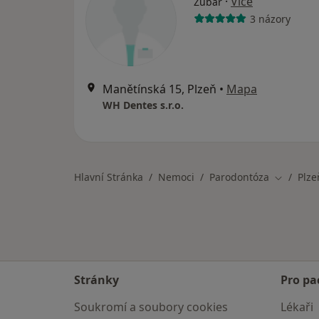
·
Více
Zubař
3 názory
Manětínská 15, Plzeň
•
Mapa
WH Dentes s.r.o.
Hlavní Stránka
Nemoci
Parodontóza
Plze
Změna m
Stránky
Pro pa
Soukromí a soubory cookies
Lékaři