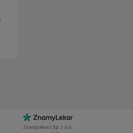
i
Kontakt
ZnamyLekar - Hlavní stránka
ZnanyLekarz Sp. z o.o.