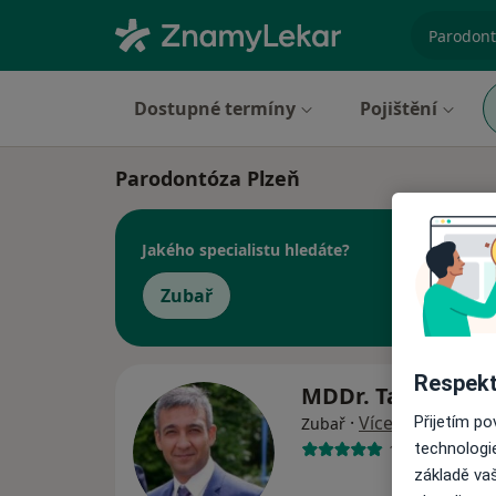
specializ
Dostupné termíny
Pojištění
Parodontóza Plzeň
Jakého specialistu hledáte?
Zubař
Respekt
MDDr. Taha Dee
·
Více
Přijetím p
Zubař
technologi
11 názorů
základě vaš