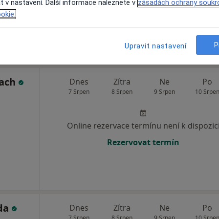
t v nastavení. Další informace naleznete v
zásadách ochrany soukr
okie.
Rezervovat termín
P
Upravit nastavení
lach
Dnes
Zítra
Ne
Po
7 Srpen
8 Srpen
9 Srpen
10 Srpe
Online rezervace termínu není k dispozic
Rezervovat termín
jda
Dnes
Zítra
Ne
Po
7 Srpen
8 Srpen
9 Srpen
10 Srpe