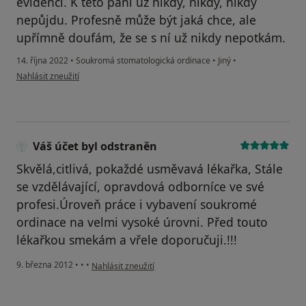
evidenci. K této paní už nikdy, nikdy, nikdy
nepůjdu. Profesně může být jaká chce, ale
upřímně doufám, že se s ní už nikdy nepotkám.
14. října 2022
•
Soukromá stomatologická ordinace
•
Jiný
•
podle názoru uživatele Martina Špittová
Nahlásit zneužití
Váš účet byl odstraněn
Skvělá,citlivá, pokaždé usměvavá lékařka, Stále
se vzdělávající, opravdová odborníce ve své
profesi.Úroveň práce i vybavení soukromé
ordinace na velmi vysoké úrovni. Před touto
lékařkou smekám a vřele doporučuji.!!!
podle názoru uživatele Váš účet byl odstraněn
9. března 2012
•
•
•
Nahlásit zneužití