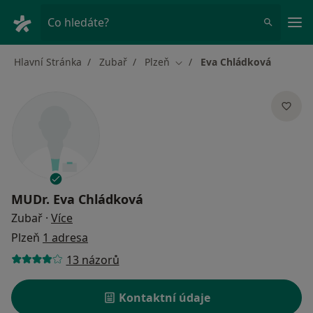
Hla
Co hledáte?
Hlavní Stránka
Zubař
Plzeň
Eva Chládková
Změna města
MUDr.
Eva Chládková
o specializacích
Zubař
·
Více
Plzeň
1 adresa
13 názorů
Kontaktní údaje