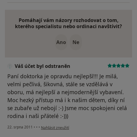
Pomáhají vám názory rozhodovat o tom,
kterého specialistu nebo ordinaci navštívit?
Ano
Ne
Váš účet byl odstraněn
Paní doktorka je opravdu nejlepší!!! Je milá,
velmi pečlivá, šikovná, stále se vzdělává v
oboru, má nejlepší a nejmodernější vybavení.
Moc hezký přístup má i k našim dětem, díky ní
se zubaře už nebojí :-) Jsme moc spokojeni celá
rodina i naši přátelé :-)))
podle názoru uživatele Váš účet byl odstraněn
22. srpna 2011
•
•
•
Nahlásit zneužití