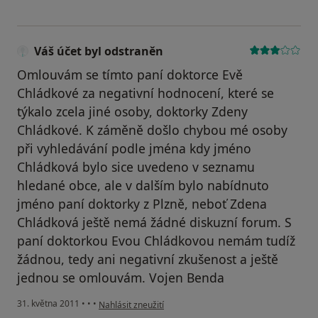
Váš účet byl odstraněn
Omlouvám se tímto paní doktorce Evě
Chládkové za negativní hodnocení, které se
týkalo zcela jiné osoby, doktorky Zdeny
Chládkové. K záměně došlo chybou mé osoby
při vyhledávání podle jména kdy jméno
Chládková bylo sice uvedeno v seznamu
hledané obce, ale v dalším bylo nabídnuto
jméno paní doktorky z Plzně, neboť Zdena
Chládková ještě nemá žádné diskuzní forum. S
paní doktorkou Evou Chládkovou nemám tudíž
žádnou, tedy ani negativní zkušenost a ještě
jednou se omlouvám. Vojen Benda
podle názoru uživatele Váš účet byl odstraněn
31. května 2011
•
•
•
Nahlásit zneužití