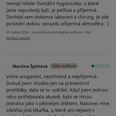
nemají nikde! Dentální hygienistka, u které
jsme naposledy byli, je pečlivá a příjemná.
Dochází sem dokonce laborant a chirurg. Je zde
poslední dobou opravdu příjemná atmosféra. :)
30. dubna 2024
•
Soukromá stomatologická ordinace
•
Jiný
•
podle názoru uživatele L.B.
Nahlásit zneužití
Martina Špittová
Číslo ověřené
M
Velmi arogantní, neochotná a nepříjemná.
Dokud jsem chodila jen na preventivní
prohlídky, dalo se to vydržet. Když jsem jednou
něco potřebovala akutně, bylo se mnou
jednáno jako s pětiletým dítětem. Nakonec mne
ošetřila jiná lékařka, u které ani nejsem v