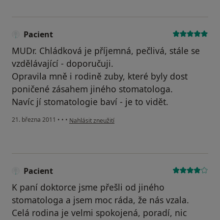
Pacient
MUDr. Chládková je příjemná, pečlivá, stále se
vzdělávající - doporučuji.
Opravila mně i rodině zuby, které byly dost
poničené zásahem jiného stomatologa.
Navíc jí stomatologie baví - je to vidět.
podle názoru uživatele Pacient
21. března 2011
•
•
•
Nahlásit zneužití
Pacient
K paní doktorce jsme přešli od jiného
stomatologa a jsem moc ráda, že nás vzala.
Celá rodina je velmi spokojená, poradí, nic