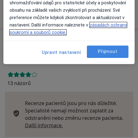
shromažďování údajů pro statistické účely a poskytování
obsahu na základě vašich zvyklostí při procházení. Své
Více
preference můžete kdykoli zkontrolovat a aktualizovat v
o adrese
nastavení. Další informace naleznete v
zásadách ochrany
soukromí a souborů cookie.
Názory
Přijmout
Upravit nastavení
Přidejte svůj názor
13 názorů
Recenze pacientů jsou pro nás důležité.
Specialisté nemají možnost zaplatit za
odstranění nebo změnu recenze pacienta.
Další informace o názorech
Další informace.