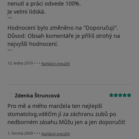
nenutí a práci odvede 100%.
Je velmi lidská.
```
Hodnocení bylo změněno na "Doporučuji".
Důvod: Obsah komentáře je příliš strohý na
nejvyšší hodnocení.
```
podle názoru uživatele Pacient
13. ledna 2010
•
•
•
Nahlásit zneužití
Zdenka Štruncová
Z
Pro mě a mého manžela ten nejlepší
stomatolog,vděčím jí za záchranu zubů po
nedborném zásahu.Můžu jen a jen doporučit!
podle názoru uživatele Zdenka Štruncová
1. června 2009
•
•
•
Nahlásit zneužití