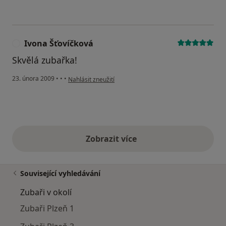
Ivona Šťovíčková
I
Skvělá zubařka!
podle názoru uživatele Ivona Šťovíčková
23. února 2009
•
•
•
Nahlásit zneužití
Zobrazit více
výše uvedené názory
Související vyhledávání
Zubaři v okolí
Zubaři Plzeň 1