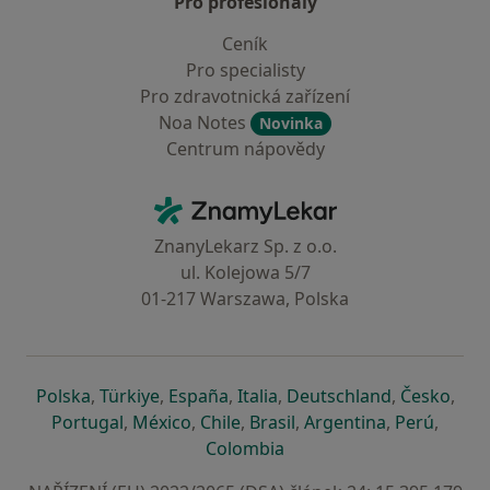
Pro profesionály
Ceník
Pro specialisty
Pro zdravotnická zařízení
Noa Notes
Novinka
Centrum nápovědy
Kontakt
ZnamyLekar - Hlavní stránka
ZnanyLekarz Sp. z o.o.
ul. Kolejowa 5/7
01-217 Warszawa, Polska
se otevře v nové záložce
se otevře v nové záložce
se otevře v nové záložce
se otevře v nové záložce
se otevře v 
se o
Polska
,
Türkiye
,
España
,
Italia
,
Deutschland
,
Česko
,
se otevře v nové záložce
se otevře v nové záložce
se otevře v nové záložce
se otevře v nové záložc
se otevře v 
se ote
Portugal
,
México
,
Chile
,
Brasil
,
Argentina
,
Perú
,
se otevře v nové záložce
Colombia