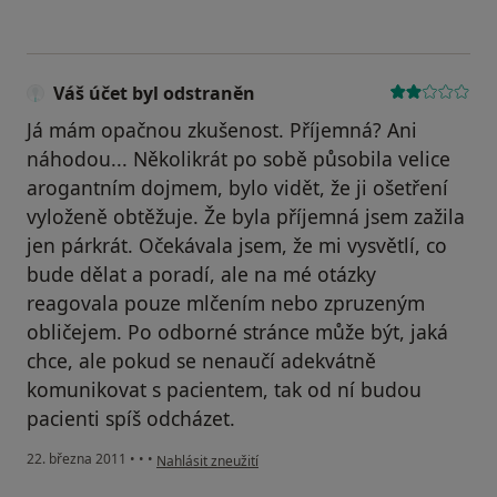
Váš účet byl odstraněn
Já mám opačnou zkušenost. Příjemná? Ani
náhodou... Několikrát po sobě působila velice
arogantním dojmem, bylo vidět, že ji ošetření
vyloženě obtěžuje. Že byla příjemná jsem zažila
jen párkrát. Očekávala jsem, že mi vysvětlí, co
bude dělat a poradí, ale na mé otázky
reagovala pouze mlčením nebo zpruzeným
obličejem. Po odborné stránce může být, jaká
chce, ale pokud se nenaučí adekvátně
komunikovat s pacientem, tak od ní budou
pacienti spíš odcházet.
podle názoru uživatele Váš účet byl odstraněn
22. března 2011
•
•
•
Nahlásit zneužití