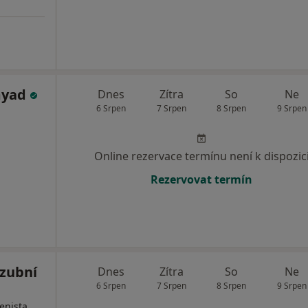
myad
Dnes
Zítra
So
Ne
6 Srpen
7 Srpen
8 Srpen
9 Srpen
Online rezervace termínu není k dispozic
Rezervovat termín
- zubní
Dnes
Zítra
So
Ne
6 Srpen
7 Srpen
8 Srpen
9 Srpen
enista,