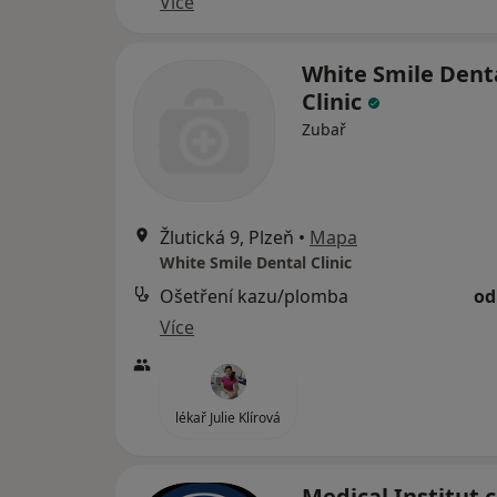
Více
White Smile Dent
Clinic
Zubař
Žlutická 9, Plzeň
•
Mapa
White Smile Dental Clinic
Ošetření kazu/plomba
od
Více
lékař Julie Klírová
Medical Institut 