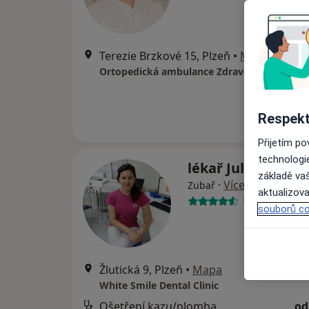
Terezie Brzkové 15, Plzeň
•
Mapa
Ortopedická ambulance Zdravcentrum Skv
Respekt
Přijetím p
technologi
lékař Julie Klírov
základě vaš
·
Více
Zubař
aktualizova
129 názorů
souborů co
Žlutická 9, Plzeň
•
Mapa
White Smile Dental Clinic
Ošetření kazu/plomba
od