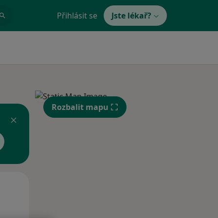
Přihlásit se
Jste lékař?
Rozbalit mapu
Po
Út
St
10 Srpen
11 Srpen
12 Srpen