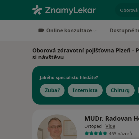
specializ
Online konzultace
Dostupné t
Oborová zdravotní pojišťovna Plzeň - P
si návštěvu
Jakého specialistu hledáte?
Zubař
Internista
Chirurg
MUDr. Radovan H
·
Více
Ortoped
465 názorů