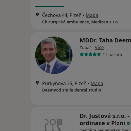
Čechova 44, Plzeň
•
Mapa
Chirurgická ambulance, Medizen s.r.o.
MDDr. Taha Dee
·
Více
Zubař
11 názorů
Purkyňova 35, Plzeň
•
Mapa
Deemyad smile dental studio
Dr. Justová s.r.o. 
ordinace v Plzni
Dentální hygienistka, hygi