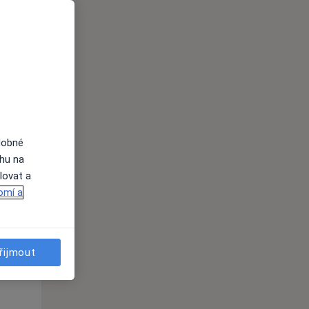
i
dobné
ahu na
Po
Út
St
lovat a
10 Srpen
11 Srpen
12 Srpen
omí a
i
řijmout