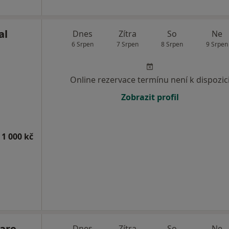
al
Dnes
Zítra
So
Ne
6 Srpen
7 Srpen
8 Srpen
9 Srpen
Online rezervace termínu není k dispozic
Zobrazit profil
 1 000 kč
care
Dnes
Zítra
So
Ne