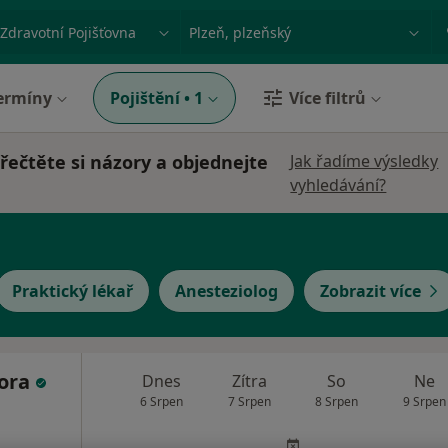
ace, nemoc nebo příjmení
Město nebo region
ermíny
Pojištění
•
1
Více filtrů
řečtěte si názory a objednejte
Jak řadíme výsledky
vyhledávání?
Praktický lékař
Anesteziolog
Zobrazit více
ora
Dnes
Zítra
So
Ne
6 Srpen
7 Srpen
8 Srpen
9 Srpen