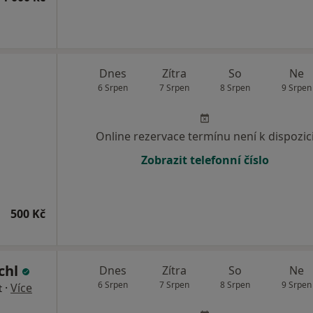
Dnes
Zítra
So
Ne
6 Srpen
7 Srpen
8 Srpen
9 Srpen
Online rezervace termínu není k dispozic
Zobrazit telefonní číslo
500 Kč
chl
Dnes
Zítra
So
Ne
6 Srpen
7 Srpen
8 Srpen
9 Srpen
·
Více
t