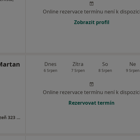
Online rezervace termínu není k dispozic
Zobrazit profil
Martan
Dnes
Zítra
So
Ne
6 Srpen
7 Srpen
8 Srpen
9 Srpen
Online rezervace termínu není k dispozic
Rezervovat termín
Chirurgická ordinace, Žlutická 9/REMUS/, Plzeň 323 00