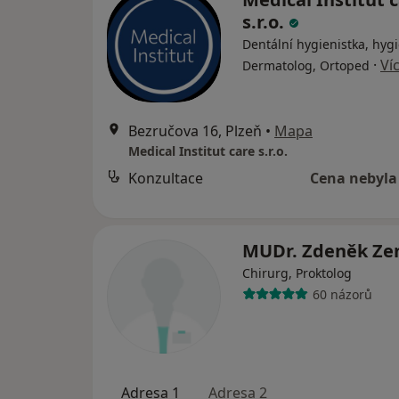
s.r.o.
Dentální hygienistka, hygi
·
Ví
Dermatolog, Ortoped
Bezručova 16, Plzeň
•
Mapa
Medical Institut care s.r.o.
Konzultace
Cena nebyla
MUDr. Zdeněk Ze
Chirurg, Proktolog
60 názorů
Adresa 1
Adresa 2