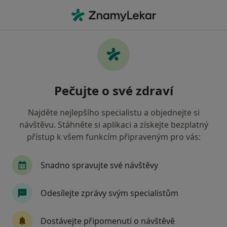
Hla
Oborová Zdravotní Pojišťovna • Havířov, moravskoslezský
Filtry
• 1
Mapa
Oborová zdravotní pojišťovna Havířov -
Pečujte o své zdraví
Přečtěte si názory a objednejte si návštěvu
Jak řadíme výsledky vyhledávání?
Najděte nejlepšího specialistu a objednejte si
návštěvu. Stáhněte si aplikaci a získejte bezplatný
přístup k všem funkcím připraveným pro vás:
Jakého specialistu hledáte?
Zubař
Praktický lékař
Internista
Ped
Snadno spravujte své návštěvy
Odesílejte zprávy svým specialistům
Dostávejte připomenutí o návštěvě