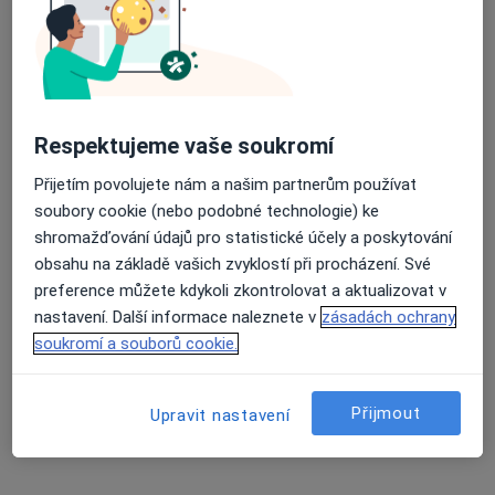
MUDr. Hynek Kudělka
Respektujeme vaše soukromí
·
Více
Gynekolog
Přijetím povolujete nám a našim partnerům používat
63 názorů
soubory cookie (nebo podobné technologie) ke
shromažďování údajů pro statistické účely a poskytování
Adresa 1
Adresa 2
Adresa 3
obsahu na základě vašich zvyklostí při procházení. Své
preference můžete kdykoli zkontrolovat a aktualizovat v
Zakladatelská 22/975, Karviná
•
Mapa
nastavení. Další informace naleznete v
zásadách ochrany
Gynet AH s.r.o.,
soukromí a souborů cookie.
Tento specialista nenabízí online rezervaci termínu na této adrese.
Přijmout
Upravit nastavení
Rezervovat termín