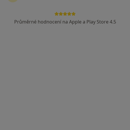
Průměrné hodnocení na Apple a Play Store 4.5
MUDr. Igor Kuczinský
·
Více
Zubař
54 názorů
Českobratrská 2227/7, Ostrava
•
Mapa
MUDr. Igor Kuczinský
Bělení zubů
od 3 500 kč
Tento specialista nenabízí online rezervaci termínu na této adrese.
Rezervovat termín