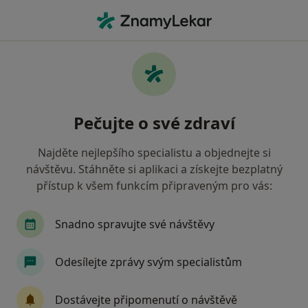
Hla
Oborová Zdravotní Pojišťovna • Havířov, moravskoslezský
Filtry
• 1
Mapa
Oborová zdravotní pojišťovna Havířov -
Pečujte o své zdraví
Přečtěte si názory a objednejte si návštěvu
Jak řadíme výsledky vyhledávání?
Najděte nejlepšího specialistu a objednejte si
návštěvu. Stáhněte si aplikaci a získejte bezplatný
přístup k všem funkcím připraveným pro vás:
Jakého specialistu hledáte?
Zubař
Praktický lékař
Internista
Ped
Snadno spravujte své návštěvy
Odesílejte zprávy svým specialistům
Dostávejte připomenutí o návštěvě