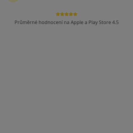
Průměrné hodnocení na Apple a Play Store 4.5
MUDr. Martin Souček
·
Více
Gynekolog
39 názorů
Lechowiczova 2970/2, Ostrava
•
Mapa
Ordinace gynekologie a porodnictví
Tento specialista nenabízí online rezervaci termínu na této adrese.
Rezervovat termín