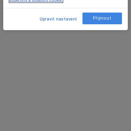
·
Více
Zubař
22 názorů
Přijmout
Upravit nastavení
Lidická 886/43, Havířov
•
Mapa
Odborný lékař stomatochirurg
Tento specialista nenabízí online rezervaci termínu na této adrese.
Rezervovat termín
MUDr. Alexandra Ligová
·
Více
Praktický lékař