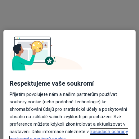
MUDr. Petr Kuba
·
Více
Neurolog
3 názory
Stará Cesta 83, Frýdek-Místek
•
Mapa
Neuronex Neurologie s.r.o.
Tento specialista nenabízí online rezervaci termínu na této adrese.
Rezervovat termín
Respektujeme vaše soukromí
Přijetím povolujete nám a našim partnerům používat
soubory cookie (nebo podobné technologie) ke
shromažďování údajů pro statistické účely a poskytování
obsahu na základě vašich zvyklostí při procházení. Své
preference můžete kdykoli zkontrolovat a aktualizovat v
nastavení. Další informace naleznete v
zásadách ochrany
MUDr. Lenka Bialková
soukromí a souborů cookie.