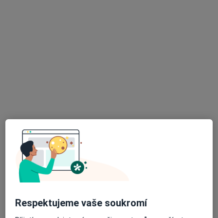
Masarykovy sady 28, Český Těšín
•
Mapa
Odborný lékař kožní
Tento specialista nenabízí online rezervaci termínu na této adrese.
Rezervovat termín
Stavovská s.r.o., Poliklinika Místek
·
Více
Dermatolog, Anesteziolog, Chirurg
64 názorů
Respektujeme vaše soukromí
8. pěšího pluku 85, Frýdek-Místek
•
Mapa