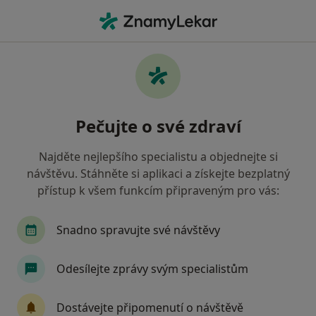
Hla
Dermatolog • Havířov, moravskoslezský
Filtry
• 1
Mapa
Doporučení dermatologové s Oborová
Pečujte o své zdraví
zdravotní pojišťovna Havířov
Jak řadíme výsledky vyhledávání?
Najděte nejlepšího specialistu a objednejte si
návštěvu. Stáhněte si aplikaci a získejte bezplatný
přístup k všem funkcím připraveným pro vás:
Snadno spravujte své návštěvy
Odesílejte zprávy svým specialistům
MUDr. Diana Vyorálková
Dostávejte připomenutí o návštěvě
Dermatolog