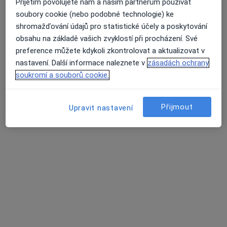
Přijetím povolujete nám a našim partnerům používat
Stavovská s.r.o., Poliklinika Místek
soubory cookie (nebo podobné technologie) ke
Tato klinika nemá specialisty s dostupnými termíny v online kalendáři
shromažďování údajů pro statistické účely a poskytování
obsahu na základě vašich zvyklostí při procházení. Své
Zobrazit profil
preference můžete kdykoli zkontrolovat a aktualizovat v
nastavení. Další informace naleznete v
zásadách ochrany
soukromí a souborů cookie.
Přijmout
Upravit nastavení
MUDr. Petr Zajíc
Dermatolog
6 názorů
Dělnická 21/1132, Havířov
•
Mapa
Arsderma s.r.o.