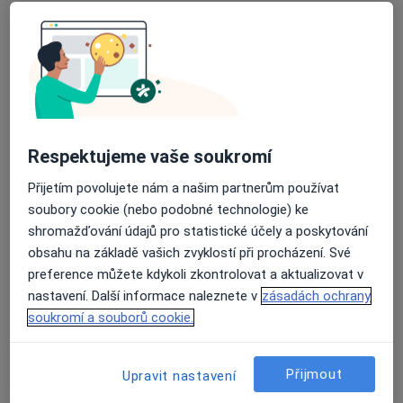
u.Mládežnická 9, Havířov Podlesí, Havířov
•
Mapa
Odborný lékař kožní
Tento specialista nenabízí online rezervaci termínu na této adrese.
Rezervovat termín
Respektujeme vaše soukromí
Přijetím povolujete nám a našim partnerům používat
soubory cookie (nebo podobné technologie) ke
shromažďování údajů pro statistické účely a poskytování
obsahu na základě vašich zvyklostí při procházení. Své
preference můžete kdykoli zkontrolovat a aktualizovat v
nastavení. Další informace naleznete v
zásadách ochrany
MUDr. Danuta Petrášová
soukromí a souborů cookie.
Dermatolog
17 názorů
Přijmout
Upravit nastavení
Masarykovy sady 28, Český Těšín
•
Mapa