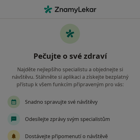
Hla
Dermatolog • Třinec, moravskoslezský
Filtry
• 1
Mapa
Doporučení dermatologové s Oborová
Pečujte o své zdraví
zdravotní pojišťovna Třinec
Jak řadíme výsledky vyhledávání?
Najděte nejlepšího specialistu a objednejte si
návštěvu. Stáhněte si aplikaci a získejte bezplatný
přístup k všem funkcím připraveným pro vás:
Snadno spravujte své návštěvy
Odesílejte zprávy svým specialistům
MUDr. Monika Bardoňová
Dostávejte připomenutí o návštěvě
Dermatolog