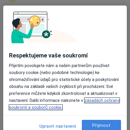
Kaštanová 268, Třinec
•
Mapa
Nemocnice Třinec
Průměrné hodnocení na Apple a Play Store 4.5
Tento specialista nenabízí online rezervaci termínu na této adrese.
Rezervovat termín
Respektujeme vaše soukromí
Přijetím povolujete nám a našim partnerům používat
soubory cookie (nebo podobné technologie) ke
shromažďování údajů pro statistické účely a poskytování
obsahu na základě vašich zvyklostí při procházení. Své
preference můžete kdykoli zkontrolovat a aktualizovat v
nastavení. Další informace naleznete v
zásadách ochrany
MUDr. Jana Laská
soukromí a souborů cookie.
Hematolog, Internista, Diagnostik
Kaštanová 268, Třinec
•
Mapa
Přijmout
Upravit nastavení
Nemocnice Třinec