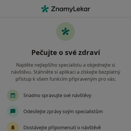
Hla
Hematolog • Třinec, moravskoslezský
Filtry
• 1
Mapa
Doporučení hematologové s Oborová
Pečujte o své zdraví
zdravotní pojišťovna Třinec
Jak řadíme výsledky vyhledávání?
Najděte nejlepšího specialistu a objednejte si
návštěvu. Stáhněte si aplikaci a získejte bezplatný
přístup k všem funkcím připraveným pro vás:
Snadno spravujte své návštěvy
Odesílejte zprávy svým specialistům
Věra Farbiaková
Dostávejte připomenutí o návštěvě
Hematolog, Internista