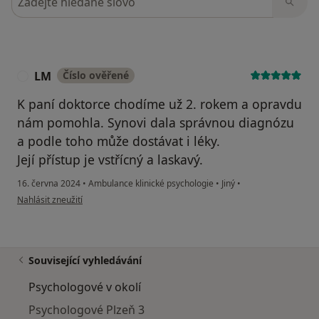
LM
Číslo ověřené
L
K paní doktorce chodíme už 2. rokem a opravdu
nám pomohla. Synovi dala správnou diagnózu
a podle toho může dostávat i léky.
Její přístup je vstřícný a laskavý.
16. června 2024
•
Ambulance klinické psychologie
•
Jiný
•
podle názoru uživatele LM
Nahlásit zneužití
Související vyhledávání
Psychologové v okolí
Psychologové Plzeň 3