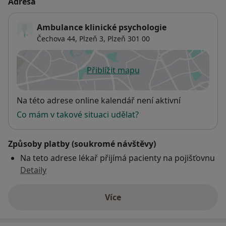
Adresa
Ambulance klinické psychologie
Čechova 44,
Plzeň 3
,
Plzeň
301 00
Přiblížit mapu
se otevře v nové záložce
Dostupnost
Na této adrese online kalendář není aktivní
Co mám v takové situaci udělat?
Způsoby platby (soukromé návštěvy)
Na teto adrese lékař přijímá pacienty na pojišťovnu
Detaily
Více
o adrese