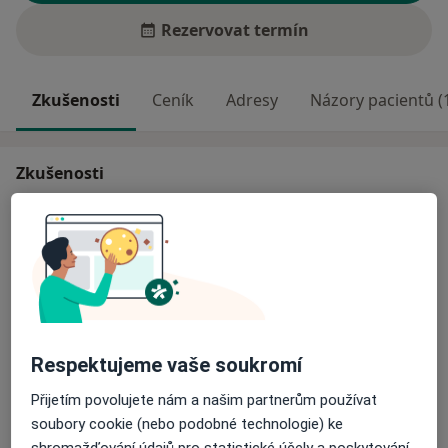
Rezervovat termín
Zkušenosti
Ceník
Adresy
Názory pacientů (
Zkušenosti
Atestace z klinické psychologie
Psychoterapeutický výcvik v Rodinné terapii (FN Motol)
Pracovala jsem ve Fakultní nemocnici v Plzni a nyní v
Ambulanci klinické psychologie
Odborník na:
Klinická psychologie
Respektujeme vaše soukromí
Hlavní léčená onemocnění
Přijetím povolujete nám a našim partnerům používat
Trauma
Deprese
soubory cookie (nebo podobné technologie) ke
Generalizované úzkostné poruchy