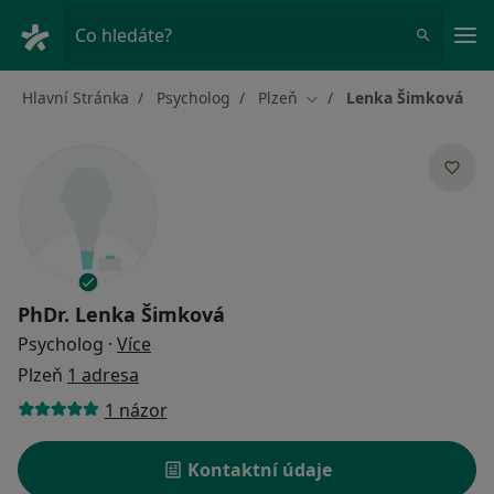
Hla
Co hledáte?
Hlavní Stránka
Psycholog
Plzeň
Lenka Šimková
Změna města
PhDr.
Lenka Šimková
o specializacích
Psycholog
·
Více
Plzeň
1 adresa
1 názor
Kontaktní údaje