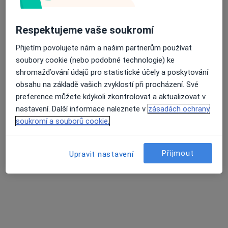
Respektujeme vaše soukromí
Přijetím povolujete nám a našim partnerům používat
soubory cookie (nebo podobné technologie) ke
shromažďování údajů pro statistické účely a poskytování
obsahu na základě vašich zvyklostí při procházení. Své
preference můžete kdykoli zkontrolovat a aktualizovat v
Mgr. et Bc. Jana Sladká
nastavení. Další informace naleznete v
zásadách ochrany
Kouč, Terapeut
soukromí a souborů cookie.
100 názorů
Perlová 60, Plzeň
•
Mapa
Přijmout
Upravit nastavení
Jana Sladká | Koučink, osobní rozvoj a životní změny
Konzultace 50 min
1 800 Kč
Tento specialista nenabízí online rezervaci termínu na této adrese.
Rezervovat termín