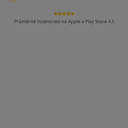
Průměrné hodnocení na Apple a Play Store 4.5
Mgr. Helena Kdolská
·
Více
Psycholog
13 názorů
Adresa
Online
Doudlevecká 26, Plzeň
•
Mapa
Psycholog Kdolská
Psychologické poradenství
1 000 Kč
Tento specialista nenabízí online rezervaci termínu na této adrese.
Rezervovat termín