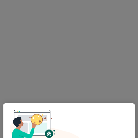
Mgr. Beata Gabrielová
Psycholog
51 názorů
Adresa
Online
Klatovská třída 7a, Plzeň
•
Mapa
Mgr. Beata Gabrielová Fábryová
Individuální psychoterapie
1 000 Kč
Tento specialista nenabízí online rezervaci termínu na této adrese.
Rezervovat termín