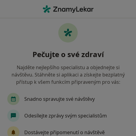
Hla
Nízké Sebevědomí • Plzeň, plzeňský
Filtry
• 1
Mapa
Nízké sebevědomí Plzeň
Pečujte o své zdraví
Jak řadíme výsledky vyhledávání?
Najděte nejlepšího specialistu a objednejte si
návštěvu. Stáhněte si aplikaci a získejte bezplatný
Jakého specialistu hledáte?
přístup k všem funkcím připraveným pro vás:
Psycholog
Psychoterapeut
Kouč
Ter
Snadno spravujte své návštěvy
Odesílejte zprávy svým specialistům
Dostávejte připomenutí o návštěvě