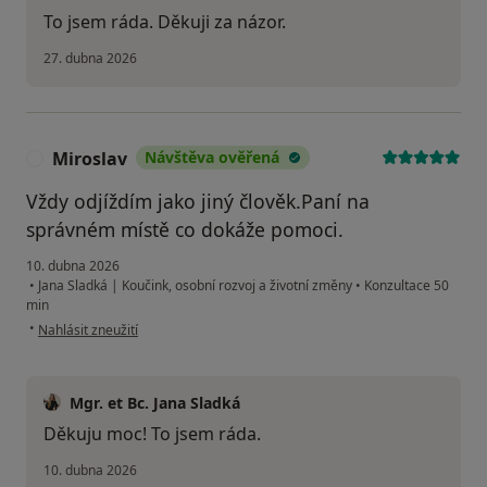
To jsem ráda. Děkuji za názor.
27. dubna 2026
Miroslav
Návštěva ověřená
M
Vždy odjíždím jako jiný člověk.Paní na
správném místě co dokáže pomoci.
10. dubna 2026
•
Jana Sladká | Koučink, osobní rozvoj a životní změny
•
Konzultace 50
min
podle názoru uživatele Miroslav
•
Nahlásit zneužití
Mgr. et Bc. Jana Sladká
Děkuju moc! To jsem ráda.
10. dubna 2026