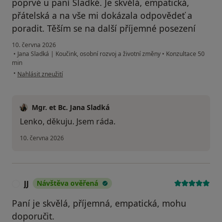
poprvé u paní Sladké. Je skvělá, empatická,
přátelská a na vše mi dokázala odpovědeť a
poradit. Těším se na další příjemné posezení
10. června 2026
•
Jana Sladká | Koučink, osobní rozvoj a životní změny
•
Konzultace 50
min
podle názoru uživatele Lenka
•
Nahlásit zneužití
Mgr. et Bc. Jana Sladká
Lenko, děkuju. Jsem ráda.
10. června 2026
JJ
Návštěva ověřená
J
Paní je skvělá, příjemná, empatická, mohu
doporučit.