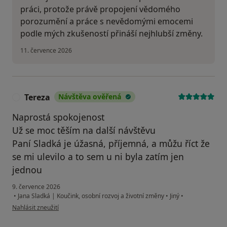
práci, protože právě propojení vědomého
porozumění a práce s nevědomými emocemi
podle mých zkušeností přináší nejhlubší změny.
11. července 2026
Tereza
Návštěva ověřená
T
Naprostá spokojenost
Už se moc těším na další návštěvu
Paní Sladká je úžasná, příjemná, a můžu říct že
se mi ulevilo a to sem u ni byla zatím jen
jednou
9. července 2026
•
Jana Sladká | Koučink, osobní rozvoj a životní změny
•
Jiný
•
podle názoru uživatele Tereza
Nahlásit zneužití