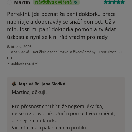
Martin
Návštěva ověřená
M
Perfektní. Jde poznat že paní doktorku práce
naplňuje a doopravdy se snaží pomoct. Už v
minulosti mi paní doktorka pomohla zvládat
úzkosti a nyní se k ní rád vracím pro rady.
8. března 2026
•
Jana Sladká | Koučink, osobní rozvoj a životní změny
•
Konzultace 50
min
podle názoru uživatele Martin
•
Nahlásit zneužití
Mgr. et Bc. Jana Sladká
Martine, děkuji.
Pro přesnost chci říct, že nejsem lékařka,
nejsem zdravotník. Umím pomoct věci změnit,
ale nejsem doktorka.
Víc informací pak na mém profilu.