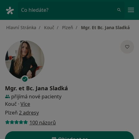
Hla
Co hledáte?
Hlavní Stránka
Kouč
Plzeň
Mgr. Et Bc. Jana Sladká
Mgr. et Bc. Jana Sladká
přijímá nové pacienty
o specializacích
Kouč
·
Více
Plzeň
2 adresy
100 názorů