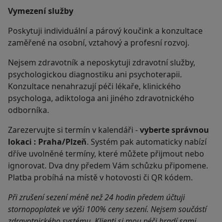
Vymezení služby
Poskytuji individuální a párový koučink a konzultace
zaměřené na osobní, vztahový a profesní rozvoj.
Nejsem zdravotník a neposkytuji zdravotní služby,
psychologickou diagnostiku ani psychoterapii.
Konzultace nenahrazují péči lékaře, klinického
psychologa, adiktologa ani jiného zdravotnického
odborníka.
Zarezervujte si termín v kalendáři -
vyberte správnou
lokaci : Praha/Plzeň
. Systém pak automaticky nabízí
dříve uvolněné termíny, které můžete přijmout nebo
ignorovat. Dva dny předem Vám schůzku připomene.
Platba probíhá na místě v hotovosti či QR kódem.
Při zrušení sezení méně než 24 hodin předem účtuji
stornopoplatek ve výši 100% ceny sezení. Nejsem součástí
zdravotnického systému. Klienti si mou péči hradí sami.