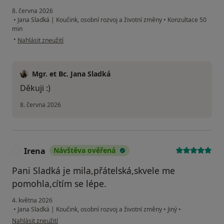
8. června 2026
•
Jana Sladká | Koučink, osobní rozvoj a životní změny
•
Konzultace 50
min
podle názoru uživatele JJ
•
Nahlásit zneužití
Mgr. et Bc. Jana Sladká
Děkuji :)
8. června 2026
Irena
Návštěva ověřená
I
Pani Sladká je mila,přátelská,skvele me
pomohla,cítím se lépe.
4. května 2026
•
Jana Sladká | Koučink, osobní rozvoj a životní změny
•
Jiný
•
podle názoru uživatele Irena
Nahlásit zneužití