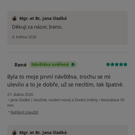
Mgr. et Bc. Jana Sladká
Děkuji za názor, Ireno.
4. května 2026
René
Návštěva ověřená
R
Byla to moje první návštěva, trochu se mi
ulevilo a to je dobře, už se necítím, tak špatné.
27. dubna 2026
•
Jana Sladká | Koučink, osobní rozvoj a životní změny
•
Konzultace 50
min
podle názoru uživatele René
•
Nahlásit zneužití
Mgr. et Bc. Jana Sladká