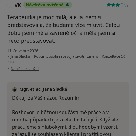
VK
Návštěva ověřená
V
Terapeutka je moc milá, ale ja jsem si
představovala, že budeme více mluvit. Celou
dobu jsem měla zavřené oči a měla jsem si
něco představovat.
11. července 2026
•
Jana Sladká | Koučink, osobní rozvoj a životní změny
•
Konzultace 50
min
podle názoru uživatele VK
•
Nahlásit zneužití
Mgr. et Bc. Jana Sladká
Děkuji za Váš názor. Rozumím.
Rozhovor je běžnou součástí mé práce a v
mnoha případech je zcela dostačující. Když ale
pracujeme s hlubokými, dlouhodobými vzorci,
zařazuji se souhlasem klienta i prožitkovou