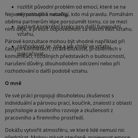
rozlišit původní problém od emocí, které se na
Nejsem rozhodčí a neurčuji, kdo má pravdu. Pomáhám
něj postupně nabalily,
oběma partnerům lépe porozumět tomu, co se mezi
nastavit konkrétní kroky pro další fungování
nimi děje, a převzít odpovědnost za vlastní část vztahu.
vztahu,
Párové konzultace mohou být vhodné například při
rozhodovat se, zda a jak chtějí ve vztahu
častých konfliktech, ztrátě blízkosti, problémech v
pokračovat.
komunikaci, rozdílných představách o budoucnosti,
narušení důvěry, dlouhodobém odcizení nebo při
rozhodování o další podobě vztahu.
O mně
Ve své práci propojuji dlouholetou zkušenost s
individuální a párovou prací, koučink, znalosti z oblasti
psychologie a osobního rozvoje a zkušenosti z
pracovního a firemního prostředí.
Dokážu vytvořit atmosféru, ve které lidé nemusí nic
předstírat. Mohou mluvit otevřeně, projevovat emoce