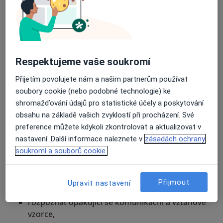
se snaží získat a proč se jejich konflikty opakují.
Jsem přítomna jako pozorný a aktivní pozorovatel
jejich vztahové dynamiky. Do situace vstupuji
otázkami, pojmenováním toho, co se mezi partnery
Respektujeme vaše soukromí
právě odehrává, a podporou při porozumění emocím
obou stran.
Přijetím povolujete nám a našim partnerům používat
soubory cookie (nebo podobné technologie) ke
Pomáhám partnerům:
shromažďování údajů pro statistické účely a poskytování
obsahu na základě vašich zvyklostí při procházení. Své
zpomalit konflikt a pochopit, co se pod ním
preference můžete kdykoli zkontrolovat a aktualizovat v
skutečně skrývá,
nastavení. Další informace naleznete v
zásadách ochrany
lépe vyjádřit vlastní potřeby a emoce,
soukromí a souborů cookie.
slyšet druhého bez okamžité obrany nebo
protiútoku,
Přijmout
Upravit nastavení
rozpoznat opakující se komunikační a vztahové
vzorce,