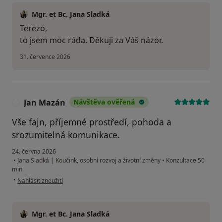
Mgr. et Bc. Jana Sladká
Terezo,
to jsem moc ráda. Děkuji za Váš názor.
31. července 2026
Jan Mazán
Návštěva ověřená
J
Vše fajn, příjemné prostředí, pohoda a
srozumitelná komunikace.
24. června 2026
•
Jana Sladká | Koučink, osobní rozvoj a životní změny
•
Konzultace 50
min
podle názoru uživatele Jan Mazán
•
Nahlásit zneužití
Mgr. et Bc. Jana Sladká