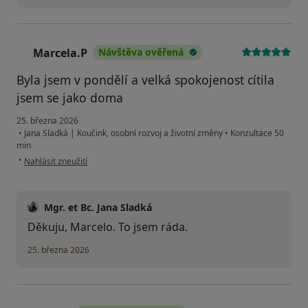
Marcela.P
Návštěva ověřená
M
Byla jsem v pondělí a velká spokojenost cítila
jsem se jako doma
25. března 2026
•
Jana Sladká | Koučink, osobní rozvoj a životní změny
•
Konzultace 50
min
podle názoru uživatele Marcela.P
•
Nahlásit zneužití
Mgr. et Bc. Jana Sladká
Děkuju, Marcelo. To jsem ráda.
25. března 2026