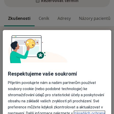
Rezervovat termín
Zkušenosti
Ceník
Adresy
Názory pacientů
Zkušenosti
Odborník na:
Psychoterapie
Hlavní léčená onemocnění
Krize
Emocionální krize
Drogová závislost
Respektujeme vaše soukromí
a1
Pracovní krize
Poruchy v mezilidských vztazích
+8
Přijetím povolujete nám a našim partnerům používat
Pacienti, které ošetřuji
soubory cookie (nebo podobné technologie) ke
Dospělí
shromažďování údajů pro statistické účely a poskytování
obsahu na základě vašich zvyklostí při procházení. Své
preference můžete kdykoli zkontrolovat a aktualizovat v
Více
o zkušenostech
nastavení. Další informace naleznete v
zásadách ochrany