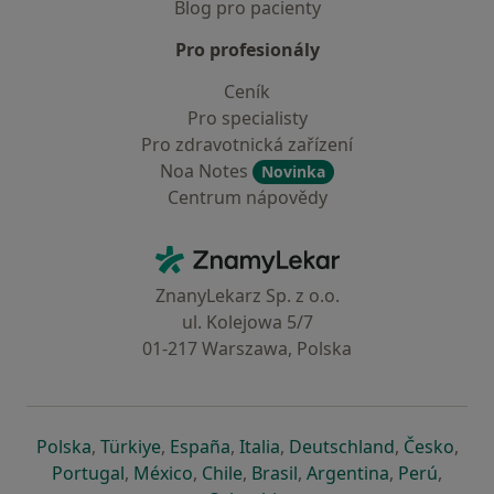
Blog pro pacienty
Pro profesionály
Ceník
Pro specialisty
Pro zdravotnická zařízení
Noa Notes
Novinka
Centrum nápovědy
Kontakt
ZnamyLekar - Hlavní stránka
ZnanyLekarz Sp. z o.o.
ul. Kolejowa 5/7
01-217 Warszawa, Polska
se otevře v nové záložce
se otevře v nové záložce
se otevře v nové záložce
se otevře v nové záložce
se otevře v 
se o
Polska
,
Türkiye
,
España
,
Italia
,
Deutschland
,
Česko
,
se otevře v nové záložce
se otevře v nové záložce
se otevře v nové záložce
se otevře v nové záložc
se otevře v 
se ote
Portugal
,
México
,
Chile
,
Brasil
,
Argentina
,
Perú
,