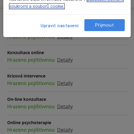
soukromí a souborů cookie.
Služby a ceník služeb
Přijmout
Upravit nastavení
Individuální psychoterapie
Hrazeno pojišťovnou
Detaily
Konzultace online
Hrazeno pojišťovnou
Detaily
Krizová intervence
Hrazeno pojišťovnou
Detaily
On-line konzultace
Hrazeno pojišťovnou
Detaily
Online psychoterapie
Hrazeno pojišťovnou
Detaily