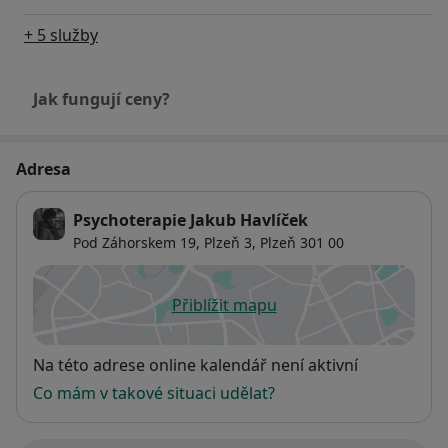
+ 5 služby
Jak fungují ceny?
Adresa
Psychoterapie Jakub Havlíček
Pod Záhorskem 19,
Plzeň 3
,
Plzeň
301 00
Přiblížit mapu
se otevře v nové záložce
Dostupnost
Na této adrese online kalendář není aktivní
Co mám v takové situaci udělat?