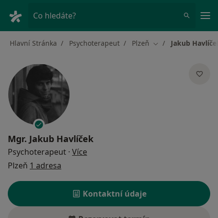
Hla
Co hledáte?
Hlavní Stránka
Psychoterapeut
Plzeň
Jakub Havlíče
Změna města
Mgr.
Jakub Havlíček
o specializacích
Psychoterapeut
·
Více
Plzeň
1 adresa
Kontaktní údaje