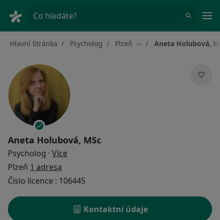
Hla
Co hledáte?
Hlavní Stránka
Psycholog
Plzeň
Aneta Holubová, M
Změna města
Aneta Holubová, MSc
o specializacích
Psycholog
·
Více
Plzeň
1 adresa
Číslo licence : 106445
Kontaktní údaje