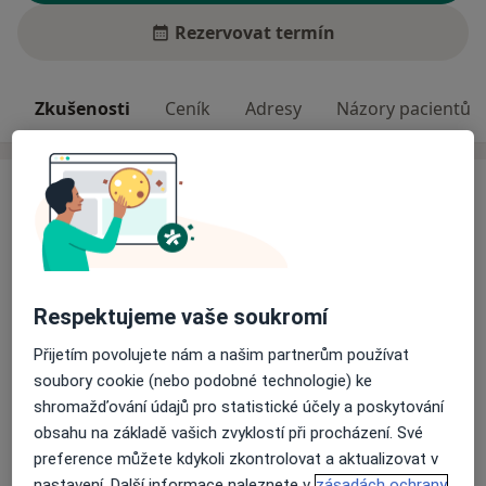
Rezervovat termín
Zkušenosti
Ceník
Adresy
Názory pacientů
Zkušenosti
Snažím se poskytnout podporu lidem, kteří se potýkají
s obtížnými životními situacemi. Soustředím se na
podporu rodin po rozvodu (rozchodu), jednotlivců,
kteří se nacházejí v náročném životním období, a
Respektujeme vaše soukromí
podporu v oblasti drogových závislostí.
Přijetím povolujete nám a našim partnerům používat
Hlavní léčená onemocnění
soubory cookie (nebo podobné technologie) ke
Emocionální bolest
shromažďování údajů pro statistické účely a poskytování
Poruchy v mezilidských vztazích
obsahu na základě vašich zvyklostí při procházení. Své
Zhoršená koncentrace
Vztahová krize
preference můžete kdykoli zkontrolovat a aktualizovat v
nastavení. Další informace naleznete v
zásadách ochrany