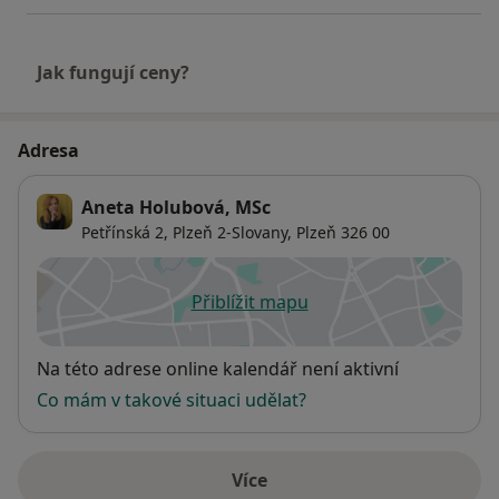
Jak fungují ceny?
Adresa
Aneta Holubová, MSc
Petřínská 2,
Plzeň 2-Slovany
,
Plzeň
326 00
Přiblížit mapu
se otevře v nové záložce
Dostupnost
Na této adrese online kalendář není aktivní
Co mám v takové situaci udělat?
Více
o adrese