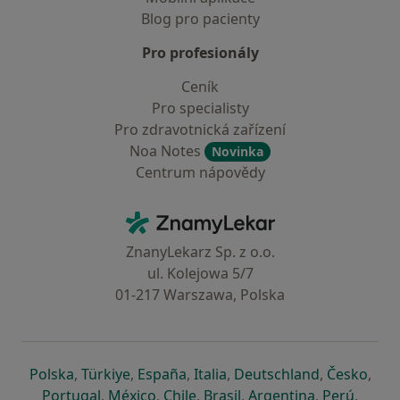
Blog pro pacienty
Pro profesionály
Ceník
Pro specialisty
Pro zdravotnická zařízení
Noa Notes
Novinka
Centrum nápovědy
Kontakt
ZnamyLekar - Hlavní stránka
ZnanyLekarz Sp. z o.o.
ul. Kolejowa 5/7
01-217 Warszawa, Polska
se otevře v nové záložce
se otevře v nové záložce
se otevře v nové záložce
se otevře v nové záložce
se otevře v 
se o
Polska
,
Türkiye
,
España
,
Italia
,
Deutschland
,
Česko
,
se otevře v nové záložce
se otevře v nové záložce
se otevře v nové záložce
se otevře v nové záložc
se otevře v 
se ote
Portugal
,
México
,
Chile
,
Brasil
,
Argentina
,
Perú
,