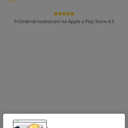
Průměrné hodnocení na Apple a Play Store 4.5
Mgr. Lucie Herzigová
·
Více
Psycholog
38 názorů
Houškova 6, Plzeň
•
Mapa
Psychologické poradenství
Psychologické konzultace
1 200 Kč
Tento specialista nenabízí online rezervaci termínu na této adrese.
Rezervovat termín