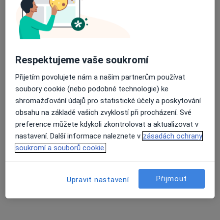
Mgr. Daniela Voláková
·
Více
Psycholog, Psychoterapeut
Respektujeme vaše soukromí
16 názorů
Přijetím povolujete nám a našim partnerům používat
Pražská 15, Plzeň
•
Mapa
soubory cookie (nebo podobné technologie) ke
Psychologická poradna
shromažďování údajů pro statistické účely a poskytování
Psychologické konzultace
800 Kč
obsahu na základě vašich zvyklostí při procházení. Své
Tento specialista nenabízí online rezervaci termínu na této adrese.
preference můžete kdykoli zkontrolovat a aktualizovat v
nastavení. Další informace naleznete v
zásadách ochrany
Rezervovat termín
soukromí a souborů cookie.
Přijmout
Upravit nastavení