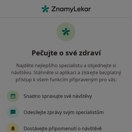
Hla
Psychologické Konzultace • Plzeň, plzeňský
Filtry
• 1
Mapa
Psychologické konzultace Plzeň
Pečujte o své zdraví
Jak řadíme výsledky vyhledávání?
Najděte nejlepšího specialistu a objednejte si
návštěvu. Stáhněte si aplikaci a získejte bezplatný
Jakého specialistu hledáte?
přístup k všem funkcím připraveným pro vás:
Psycholog
Psychoterapeut
Dětský psycho
Snadno spravujte své návštěvy
Odesílejte zprávy svým specialistům
Dostávejte připomenutí o návštěvě