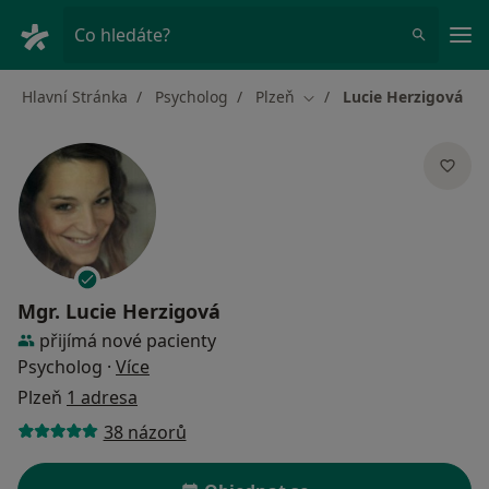
Hla
Co hledáte?
Hlavní Stránka
Psycholog
Plzeň
Lucie Herzigová
Změna města
Mgr.
Lucie Herzigová
přijímá nové pacienty
o specializacích
Psycholog
·
Více
Plzeň
1 adresa
38 názorů