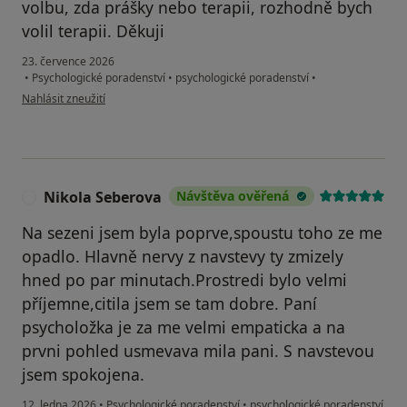
volbu, zda prášky nebo terapii, rozhodně bych
volil terapii. Děkuji
23. července 2026
•
Psychologické poradenství
•
psychologické poradenství
•
podle názoru uživatele Lukáš
Nahlásit zneužití
Nikola Seberova
Návštěva ověřená
N
Na sezeni jsem byla poprve,spoustu toho ze me
opadlo. Hlavně nervy z navstevy ty zmizely
hned po par minutach.Prostredi bylo velmi
příjemne,citila jsem se tam dobre. Paní
psycholožka je za me velmi empaticka a na
prvni pohled usmevava mila pani. S navstevou
jsem spokojena.
12. ledna 2026
•
Psychologické poradenství
•
psychologické poradenství