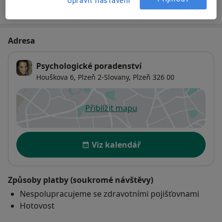
Upravit nastavení
Jak fungují ceny?
Adresa
Psychologické poradenství
Houškova 6,
Plzeň 2-Slovany
,
Plzeň
326 00
Přiblížit mapu
se otevře v nové záložce
Dostupnost
Viz kalendář
Způsoby platby (soukromé návštěvy)
Nespolupracujeme se zdravotními pojišťovnami
Hotovost