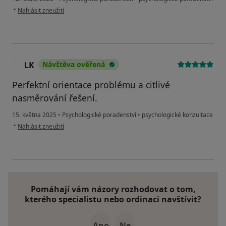
podle názoru uživatele Nikola Seberova
•
Nahlásit zneužití
LK
Návštěva ověřená
L
Perfektní orientace problému a citlivé
nasměrování řešení.
15. května 2025
•
Psychologické poradenství
•
psychologické konzultace
podle názoru uživatele LK
•
Nahlásit zneužití
Pomáhají vám názory rozhodovat o tom,
kterého specialistu nebo ordinaci navštívit?
Ano
Ne