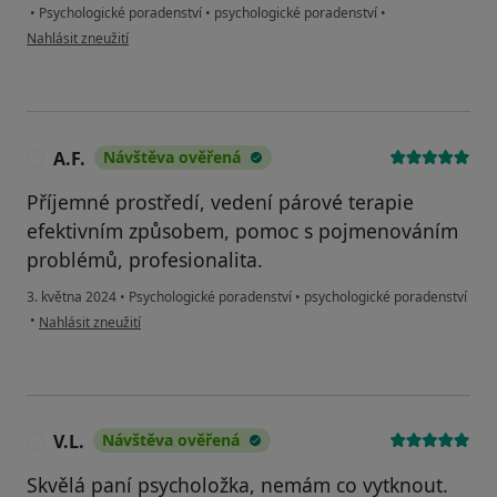
•
Psychologické poradenství
•
psychologické poradenství
•
podle názoru uživatele MT
Nahlásit zneužití
A.F.
Návštěva ověřená
A
Příjemné prostředí, vedení párové terapie
efektivním způsobem, pomoc s pojmenováním
problémů, profesionalita.
3. května 2024
•
Psychologické poradenství
•
psychologické poradenství
podle názoru uživatele A.F.
•
Nahlásit zneužití
V.L.
Návštěva ověřená
V
Skvělá paní psycholožka, nemám co vytknout.