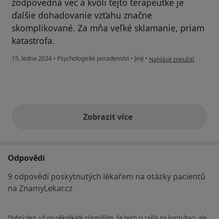
zodpovedná vec a kvôli tejto terapeutke je
ďalšie dohadovanie vzťahu značne
skomplikované. Za mňa veľké sklamanie, priam
katastrofa.
podle názoru uživatele Z
15. ledna 2024
•
Psychologické poradenství
•
Jiný
•
Nahlásit zneužití
Zobrazit více
výše uvedené názory
Odpovědi
9 odpovědí poskytnutých lékařem na otázky pacientů
na ZnamyLekar.cz
Dobrý den, už po několikáté přemýšlím, že bych si zašla na konzultaci, ale