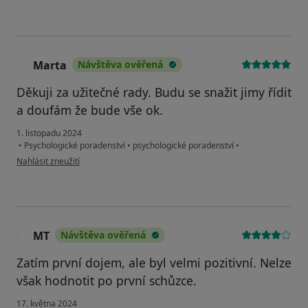
Marta
Návštěva ověřená
M
Děkuji za užitečné rady. Budu se snažit jimy řídit
a doufám že bude vše ok.
1. listopadu 2024
•
Psychologické poradenství
•
psychologické poradenství
•
podle názoru uživatele Marta
Nahlásit zneužití
MT
Návštěva ověřená
M
Zatím první dojem, ale byl velmi pozitivní. Nelze
však hodnotit po první schůzce.
17. května 2024