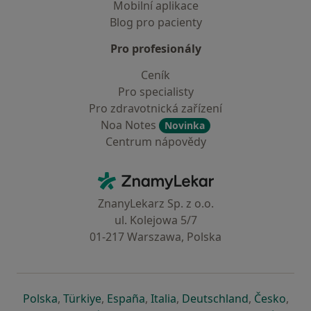
Mobilní aplikace
Blog pro pacienty
Pro profesionály
Ceník
Pro specialisty
Pro zdravotnická zařízení
Noa Notes
Novinka
Centrum nápovědy
Kontakt
ZnamyLekar - Hlavní stránka
ZnanyLekarz Sp. z o.o.
ul. Kolejowa 5/7
01-217 Warszawa, Polska
se otevře v nové záložce
se otevře v nové záložce
se otevře v nové záložce
se otevře v nové záložce
se otevře v 
se o
Polska
,
Türkiye
,
España
,
Italia
,
Deutschland
,
Česko
,