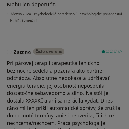
Mohu jen doporučit.
1. března 2024
•
Psychologické poradenství
•
psychologické poradenství
podle názoru uživatele V.L.
•
Nahlásit zneužití
Zuzana
Číslo ověřené
Z
Pri párovej terapii terapeutka len ticho
bezmocne sedela a pozerala ako partner
odchádza. Absolutne nedokázala udržiavať
energiu terapie, jej osobnosť nepôsobila
dostatočne sebavedomo a silno. Na stôl jej
dostala XXXXKč a ani sa neráčila vydať. Dnes
ráno mi len prišli automatické správy, že zrušila
dohodnuté termíny, ani si neoverila, či ich už
nechceme/nechcem. Práca psychológa je