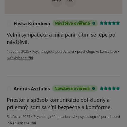
Eliška Kühnlová
Návštěva ověřená
E
Velmi sympatická a milá paní, cítím se lépe po
návštěvě.
1. dubna 2025
•
Psychologické poradenství
•
psychologické konzultace
•
podle názoru uživatele Eliška Kühnlová
Nahlásit zneužití
András Asztalos
Návštěva ověřená
A
Priestor a spôsob komunikácie bol kludný a
príjemný, som sa cítil bezpečne a komfortne.
5. března 2025
•
Psychologické poradenství
•
psychologické poradenství
podle názoru uživatele András Asztalos
•
Nahlásit zneužití