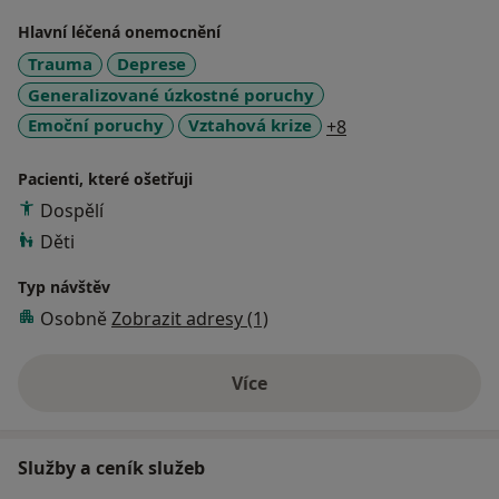
Hlavní léčená onemocnění
Trauma
Deprese
Generalizované úzkostné poruchy
a11y_sr_more_dis
Emoční poruchy
Vztahová krize
+8
Pacienti, které ošetřuji
Dospělí
Děti
Typ návštěv
Osobně
Zobrazit adresy (1)
Více
o zkušenostech
Služby a ceník služeb