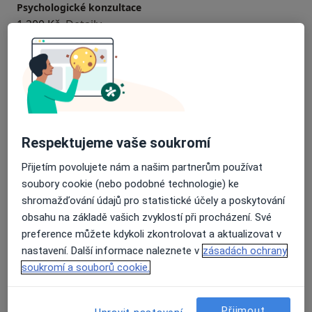
Psychologické konzultace
1 200 Kč
Detaily
Psychologické poradenství
1 200 Kč
Detaily
Párové poradenství
1 500 Kč
Detaily
Respektujeme vaše soukromí
Přijetím povolujete nám a našim partnerům používat
Rodinná psychoterapie
soubory cookie (nebo podobné technologie) ke
1 500 Kč
Detaily
shromažďování údajů pro statistické účely a poskytování
obsahu na základě vašich zvyklostí při procházení. Své
Krizová intervence
preference můžete kdykoli zkontrolovat a aktualizovat v
1 200 Kč
Detaily
nastavení. Další informace naleznete v
zásadách ochrany
soukromí a souborů cookie.
+1 služba
Přijmout