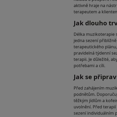
aktivně hraje na nást
terapeutem a kliente
Jak dlouho tr
Délka muzikoterapie se
jedna sezení přibližně
terapeutického plánu
pravidelná týdenní se
terapii. Je důležité, 
potřebami a cíli.
Jak se připrav
Před zahájením muziko
podnětům. Doporučuje
těžkým jídlům a kofei
uvolnění. Před terapií
sezení individuálním 