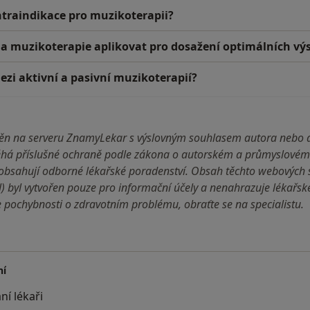
ntraindikace pro muzikoterapii?
la muzikoterapie aplikovat pro dosažení optimálních vý
mezi aktivní a pasivní muzikoterapií?
jněn na serveru ZnamyLekar s výslovným souhlasem autora nebo 
há příslušné ochraně podle zákona o autorském a průmyslovém 
bsahují odborné lékařské poradenství. Obsah těchto webových st
l) byl vytvořen pouze pro informační účely a nenahrazuje lékařs
pochybnosti o zdravotním problému, obraťte se na specialistu.
ní
ní lékaři