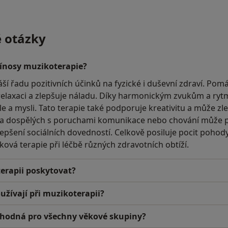
é otázky
řínosy muzikoterapie?
ší řadu pozitivních účinků na fyzické i duševní zdraví. Pomá
relaxaci a zlepšuje náladu. Díky harmonickým zvukům a ry
ěle a mysli. Tato terapie také podporuje kreativitu a může z
í a dospělých s poruchami komunikace nebo chování může p
lepšení sociálních dovedností. Celkově posiluje pocit pohod
ková terapie při léčbě různých zdravotních obtíží.
rapii poskytovat?
oužívají při muzikoterapii?
vhodná pro všechny věkové skupiny?