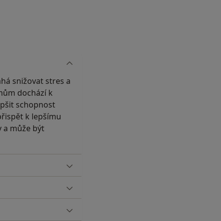
há snižovat stres a
tmům dochází k
lepšit schopnost
řispět k lepšímu
y a může být