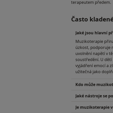
terapeutem předem.
Často kladen
Jaké jsou hlavní p
Muzikoterapie přiná
úzkost, podporuje 
uvolnění napětí v t
soustředění. U dět
vyjádření emocí a z
užitečná jako doplň
Kdo může muzikote
Jaké nástroje se p
Je muzikoterapie 