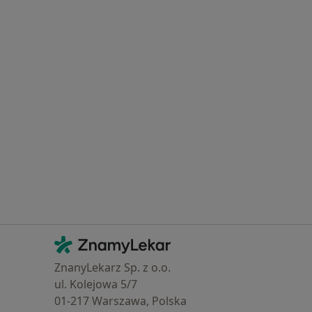
Kontakt
ZnamyLekar - Hlavní stránka
ZnanyLekarz Sp. z o.o.
ul. Kolejowa 5/7
01-217 Warszawa, Polska