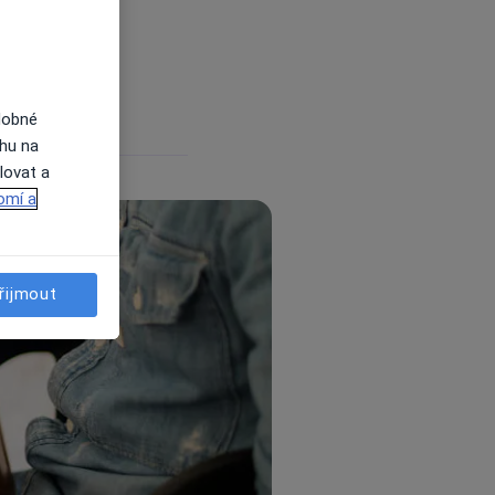
dobné
ahu na
lovat a
omí a
řijmout