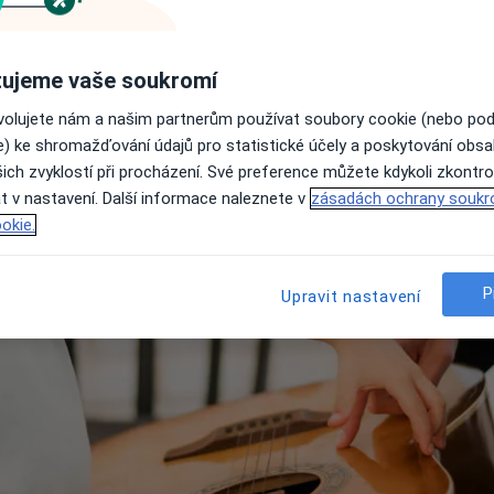
ikoterapie?
muzikoterapii?
ručení specialisté a centra
ujeme vaše soukromí
y
ovolujete nám a našim partnerům používat soubory cookie (nebo po
e) ke shromažďování údajů pro statistické účely a poskytování obs
ich zvyklostí při procházení. Své preference můžete kdykoli zkontro
t v nastavení. Další informace naleznete v
zásadách ochrany soukr
okie.
P
Upravit nastavení