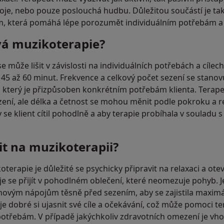
roje, nebo pouze poslouchá hudbu. Důležitou součástí je ta
m, která pomáhá lépe porozumět individuálním potřebám a 
vá muzikoterapie?
 může lišit v závislosti na individuálních potřebách a cílech
 45 až 60 minut. Frekvence a celkový počet sezení se stanov
, který je přizpůsoben konkrétním potřebám klienta. Terap
zení, ale délka a četnost se mohou měnit podle pokroku a r
aby se klient cítil pohodlně a aby terapie probíhala v souladu
it na muzikoterapii?
terapie je důležité se psychicky připravit na relaxaci a ot
 se přijít v pohodlném oblečení, které neomezuje pohyb. 
novým nápojům těsně před sezením, aby se zajistila maximá
 je dobré si ujasnit své cíle a očekávání, což může pomoci t
potřebám. V případě jakýchkoliv zdravotních omezení je vho