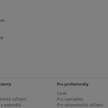
aze
ze
i: Nejčastěji vyhledávaní lékaři
cienty
Pro profesionály
Ceník
nická zařízení
Pro specialisty
 a odpovědi
Pro zdravotnická zařízení