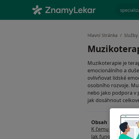
specializ
Hlavní Stránka
Služby
Muzikotera
Muzikoterapie je tera
emocionálního a dušev
ovlivňovat lidské emo
osobního rozvoje. Muz
nebo jako podpora v pa
jak dosáhnout celkov
Obsah
K čemu je muzikote
Jak funguje muzikot