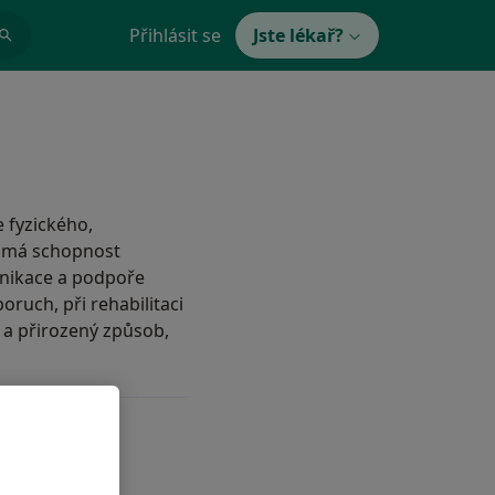
Přihlásit se
Jste lékař?
 fyzického,
a má schopnost
unikace a podpoře
ruch, při rehabilitaci
ý a přirozený způsob,