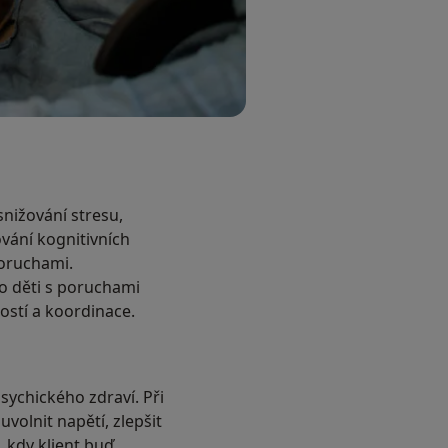
nižování stresu,
ování kognitivních
poruchami.
ro děti s poruchami
ostí a koordinace.
sychického zdraví. Při
volnit napětí, zlepšit
, kdy klient buď