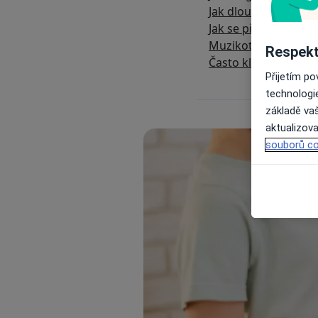
Jak dlouho trvá muz
Jak se připravit na 
Muzikoterapie: Dopo
Respekt
Často kladené otázk
Přijetím p
technologi
základě vaš
aktualizova
souborů co