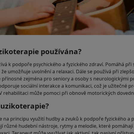
zikoterapie používána?
ívá k podpoře psychického a fyzického zdraví. Pomáhá při s
 že umožňuje uvolnění a relaxaci. Dále se používá při zlepš
je přínosné zejména pro seniory a osoby s neurologickými 
dporuje sociální interakce a komunikaci, což je užitečné p
 V rehabilitaci může pomoci při obnově motorických dovedn
uzikoterapie?
 na principu využití hudby a zvuků k podpoře fyzického a p
ají různé hudební nástroje, rytmy a melodie, které pomáhají u
xaci. Terapeut může využívat jak aktivní, tak pasivní přístup