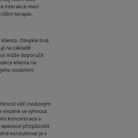
ké interakce mezi
cílům terapie.
 klienta. Obvykle trvá
ují na základě
eut může doporučit
eakce klienta na
 s jeho osobními
evřenost vůči zvukovým
Je vhodné se vyhnout
lní koncentrace a
erapeutovi přizpůsobit
dné konzultovat je s