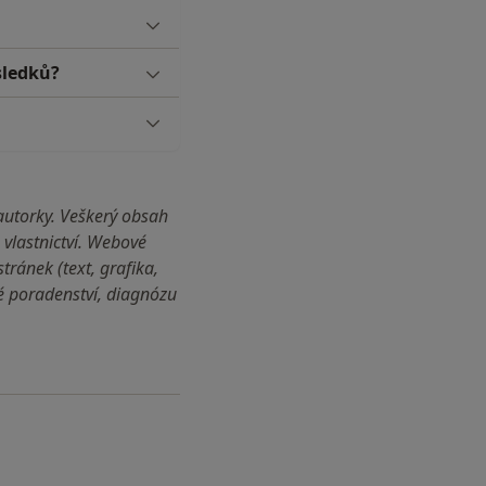
sledků?
autorky. Veškerý obsah
vlastnictví. Webové
ránek (text, grafika,
ké poradenství, diagnózu