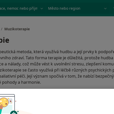
ace, nemoc nebo příjmení
Město nebo region
Muzikoterapie
pie
peutická metoda, která využívá hudbu a její prvky k podpoře
ního zdraví. Tato forma terapie je důležitá, protože hudb
ce a nálady, což může vést k uvolnění stresu, zlepšení kom
ikoterapie se často využívá při léčbě různých psychických po
liativní péči. Její význam spočívá v tom, že nabízí bezpečn
é pohody a harmonie.
rapie používána?
erapie?