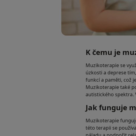
K čemu je mu
Muzikoterapie se využ
úzkosti a deprese tím,
funkcí a paměti, což 
Muzikoterapie také po
autistického spektra.
Jak funguje m
Muzikoterapie funguje
této terapii se použív
náladu a podpořit rela