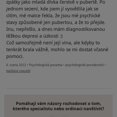
zpátky jako mladá dívka čerstvě v pubertě. Po
jednom sezení, kde jsem jí vysvětlila jak se
cítím, mé matce řekla, že jsou mé psychické
stavy způsobené jen pubertou, a že to přejde.
Inu, nepřešlo, a dnes mám diagnostikovanou
těžkou depresi a úzkosti :)
Což samozřejmě není její vina, ale kdyby to
tenkrát brala vážně, mohlo se mi dostat včasné
pomoci.
6. srpna 2022
•
Psychologická poradna
•
psychologické poradenství
•
podle názoru uživatele H
Nahlásit zneužití
Pomáhají vám názory rozhodovat o tom,
kterého specialistu nebo ordinaci navštívit?