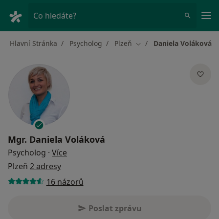
Hla
Co hledáte?
Hlavní Stránka
Psycholog
Plzeň
Daniela Voláková
Změna města
Mgr.
Daniela Voláková
o specializacích
Psycholog
·
Více
Plzeň
2 adresy
16 názorů
Poslat zprávu