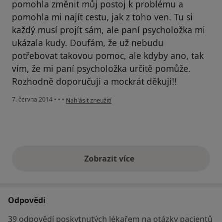
pomohla změnit můj postoj k problému a
pomohla mi najít cestu, jak z toho ven. Tu si
každý musí projít sám, ale paní psycholožka mi
ukázala kudy. Doufám, že už nebudu
potřebovat takovou pomoc, ale kdyby ano, tak
vím, že mi paní psycholožka určitě pomůže.
Rozhodně doporučuji a mockrát děkuji!!
podle názoru uživatele Váš účet byl odstraněn
7. června 2014
•
•
•
Nahlásit zneužití
Zobrazit více
výše uvedené názory
Odpovědi
39 odpovědí poskytnutých lékařem na otázky pacientů