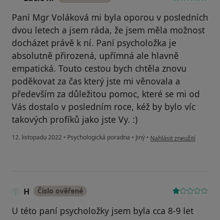
Paní Mgr Voláková mi byla oporou v posledních
dvou letech a jsem ráda, že jsem měla možnost
docházet právě k ní. Paní psycholožka je
absolutně přirozená, upřímná ale hlavně
empatická. Touto cestou bych chtěla znovu
poděkovat za čas který jste mi věnovala a
především za důležitou pomoc, které se mi od
Vás dostalo v posledním roce, kéž by bylo víc
takových profíků jako jste Vy. :)
podle názoru uživatele Lu
12. listopadu 2022
•
Psychologická poradna
•
Jiný
•
Nahlásit zneužití
H
Číslo ověřené
U této paní psycholožky jsem byla cca 8-9 let