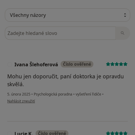
Hledejte v názorech
Ivana Šlehoferová
Číslo ověřené
I
Mohu jen doporučit, paní doktorka je opravdu
skvělá.
5. února 2025
•
Psychologická poradna
•
vyšetření řidiče
•
podle názoru uživatele Ivana Šlehoferová
Nahlásit zneužití
Lucie K.
Číslo ověřené
L