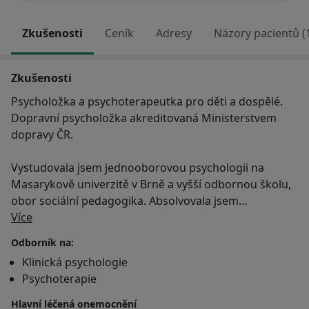
Zkušenosti
Ceník
Adresy
Názory pacientů (
Zkušenosti
Psycholožka a psychoterapeutka pro děti a dospělé.
Dopravní psycholožka akreditovaná Ministerstvem
dopravy ČR.
Vystudovala jsem jednooborovou psychologii na
Masarykově univerzitě v Brně a vyšší odbornou školu,
obor sociální pedagogika. Absolvovala jsem
O mně
akreditovaný výcvik v systemické psychoterapii a
Více
získala jsem atestaci v klinické psychologii. Dále jsem
Odborník na:
se vzdělávala formou výcviků v oblastech krizové
Klinická psychologie
intervence, forenzní psychologie, dopravní
Psychoterapie
psychologie, kognitivně behaviorální terapie i
psychodiagnostických metod. Ve své praxi se věnuji
Hlavní léčená onemocnění