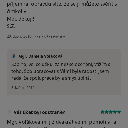
příjemná, opravdu víte, že se jí můžete svěřit s
čímkoliv...
Moc děkuji!!
S.Z.
podle názoru uživatele Váš účet byl odstraněn
29. dubna 2016
•
•
•
Nahlásit zneužití
Mgr. Daniela Voláková
Sabino, velice děkui za hezké ocenění, vážím si
toho. Spolupracovat s Vámi byla radost! Jsem
ráda, že spolupráce byla smysluplná.
3. května 2016
Váš účet byl odstraněn
Mgr. Voláková mi již dvakrát velmi pomohla, a