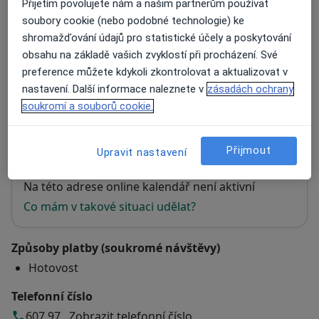
Přijetím povolujete nám a našim partnerům používat
soubory cookie (nebo podobné technologie) ke
Adresa 1
Adresa 2
shromažďování údajů pro statistické účely a poskytování
obsahu na základě vašich zvyklostí při procházení. Své
preference můžete kdykoli zkontrolovat a aktualizovat v
Psychologická poradna
nastavení. Další informace naleznete v
zásadách ochrany
Pražská 15,
Plzeň
301 00
soukromí a souborů cookie.
Přiblížit mapu
se otevře v nové záložce
Přijmout
Upravit nastavení
Dostupnost
Na této adrese online kalendář není aktivní
Co mám v takové situaci udělat?
Způsoby platby (soukromé návštěvy)
Hotovost
Telefonní číslo
607 97...
Zobrazit telefonní číslo