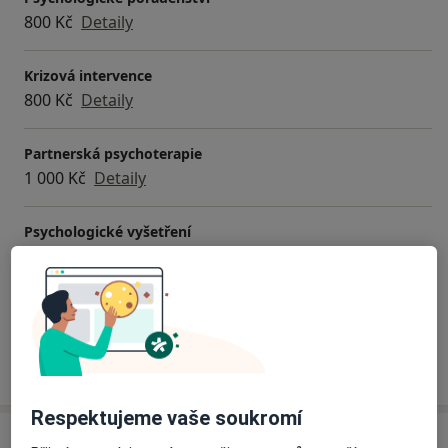
800 Kč
Detaily
Krizová intervence
800 Kč
Detaily
Partnerská psychoterapie
1 000 Kč
Detaily
Psychologické vyšetření
Od 2 500 Kč
Detaily
+ 3 služby
Jak fungují ceny?
Respektujeme vaše soukromí
Adresy (2)