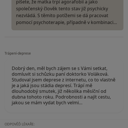
píšete, že matka trpí agorafobií a jako
společenský člověk tento stav již psychicky
nezvládá. S těmito potížemi se dá pracovat
pomocí psychoterapie, případně v kombinaci…
Trápení-deprese
Dobrý den, měl bych zájem se s Vámi setkat,
domluvit si schůzku paní doktorko Voláková.
Studoval jsem deprese z internetu, co to vlastně
je a jaká jsou stádia depresí. Trápí mě
dlouhodobý smutek, již několika měsíční od
dubna tohoto roku. Podrobnosti a najít cestu,
jakou se mám vydat bych velmi…
ODPOVĚĎ LÉKAŘE: