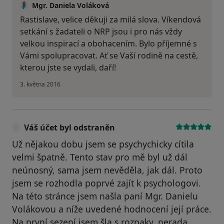
Mgr. Daniela Voláková
Rastislave, velice děkuji za milá slova. Víkendová
setkání s žadateli o NRP jsou i pro nás vždy
velkou inspirací a obohacením. Bylo příjemné s
Vámi spolupracovat. Ať se Vaší rodině na cestě,
kterou jste se vydali, daří!
3. května 2016
Váš účet byl odstraněn
Už nějakou dobu jsem se psychychicky cítila
velmi špatně. Tento stav pro mě byl už dál
neúnosný, sama jsem nevěděla, jak dál. Proto
jsem se rozhodla poprvé zajít k psychologovi.
Na této stránce jsem našla paní Mgr. Danielu
Volákovou a níže uvedené hodnocení její práce.
Na první sezení jsem šla s rozpaky, nerada