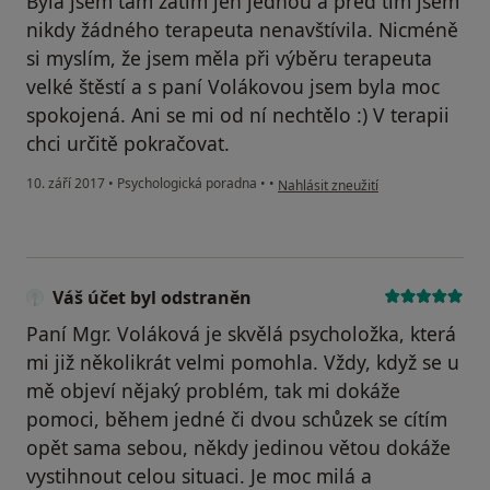
Byla jsem tam zatím jen jednou a před tím jsem
nikdy žádného terapeuta nenavštívila. Nicméně
si myslím, že jsem měla při výběru terapeuta
velké štěstí a s paní Volákovou jsem byla moc
spokojená. Ani se mi od ní nechtělo :) V terapii
chci určitě pokračovat.
podle názoru uživatele Klára Stehl
10. září 2017
•
Psychologická poradna
•
•
Nahlásit zneužití
Váš účet byl odstraněn
Paní Mgr. Voláková je skvělá psycholožka, která
mi již několikrát velmi pomohla. Vždy, když se u
mě objeví nějaký problém, tak mi dokáže
pomoci, během jedné či dvou schůzek se cítím
opět sama sebou, někdy jedinou větou dokáže
vystihnout celou situaci. Je moc milá a