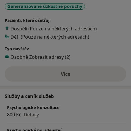
psychodiagnostice dětí i dospělých, poradenské a
Generalizované úzkostné poruchy
terapeutické činnosti, psychodiagnostice řidičů. Jsem
lektorkou žadatelů o náhradní rodinnou péči. Věnuji se
Pacienti, které ošetřuji
přednáškové a publikační činnosti.
Dospělí (Pouze na některých adresách)
Děti (Pouze na některých adresách)
Typ návštěv
Osobně
Zobrazit adresy (2)
Více
o zkušenostech
Služby a ceník služeb
Psychologické konzultace
800 Kč
Detaily
Psychologické poradenství