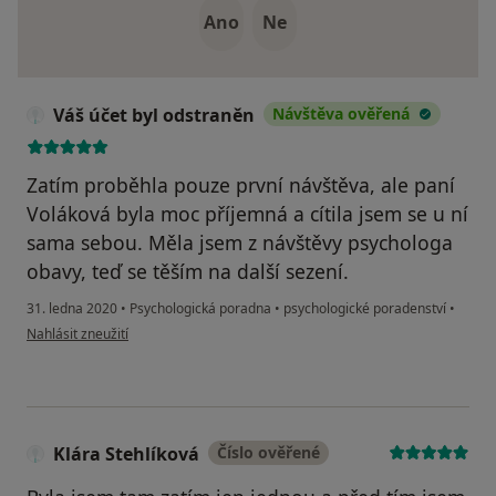
Ano
Ne
Váš účet byl odstraněn
Návštěva ověřená
Zatím proběhla pouze první návštěva, ale paní
Voláková byla moc příjemná a cítila jsem se u ní
sama sebou. Měla jsem z návštěvy psychologa
obavy, teď se těším na další sezení.
31. ledna 2020
•
Psychologická poradna
•
psychologické poradenství
•
podle názoru uživatele Váš účet byl odstraněn
Nahlásit zneužití
Klára Stehlíková
Číslo ověřené