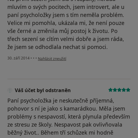
mluvím o svých pocitech, jsem introvert, ale u
paní psycholožky jsem s tím neměla problém.
Velice mi pomohla, ukázala mi, že není pouze
vše černé a změnila můj postoj k životu. Po
třech sezení se cítím velmi dobře a jsem ráda,
že jsem se odhodlala nechat si pomoci.
podle názoru uživatele Váš účet byl odstraněn
30. září 2014
•
•
•
Nahlásit zneužití
Váš účet byl odstraněn
Paní psycholožka je neskutečně příjemná,
pohovor s ní je jako s kamarádkou. Měla jsem
problémy s nespavostí, která plynula především
ze stresu ze školy. Nespavost pak ovlivňovala
běžný život.. Během tří schůzek mi hodně