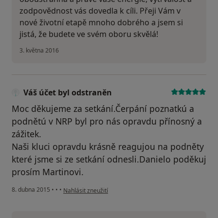
zodpovědnost vás dovedla k cíli. Přeji Vám v
nové životní etapě mnoho dobrého a jsem si
jistá, že budete ve svém oboru skvělá!
3. května 2016
Váš účet byl odstraněn
Moc děkujeme za setkání.Čerpání poznatkú a
podnětú v NRP byl pro nás opravdu přínosný a
zážitek.
Naši kluci opravdu krásně reagujou na podněty
které jsme si ze setkání odnesli.Danielo poděkuj
prosím Martinovi.
podle názoru uživatele Váš účet byl odstraněn
8. dubna 2015
•
•
•
Nahlásit zneužití