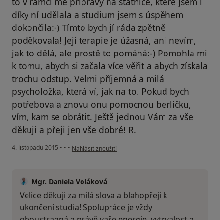
to v rámci mé přípravy na státnice, které jsem i
díky ní udělala a studium jsem s úspěhem
dokončila:-) Tímto bych jí ráda zpětně
poděkovala! Její terapie je úžasná, ani nevím,
jak to dělá, ale prostě to pomáhá:-) Pomohla mi
k tomu, abych si začala více věřit a abych získala
trochu odstup. Velmi příjemná a milá
psycholožka, která ví, jak na to. Pokud bych
potřebovala znovu onu pomocnou berličku,
vím, kam se obrátit. Ještě jednou Vám za vše
děkuji a přeji jen vše dobré! R.
podle názoru uživatele Váš účet byl odstraněn
4. listopadu 2015
•
•
•
Nahlásit zneužití
Mgr. Daniela Voláková
Velice děkuji za milá slova a blahopřeji k
ukončení studia! Spolupráce je vždy
oboustranná a právě vaše energie, vytrvalost a