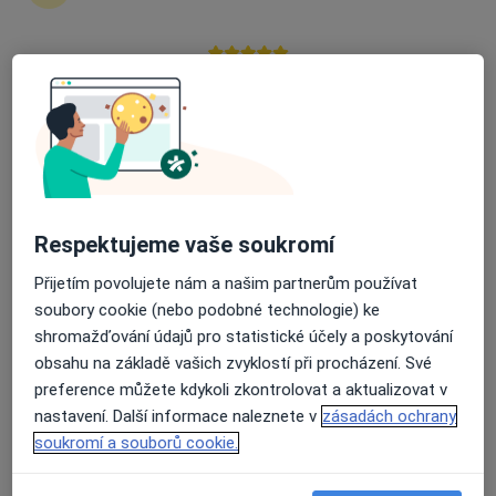
Kateřina Křížková
Průměrné hodnocení na Apple a Play Store 4.5
Psycholog
Šumperk
Book a visit
Tereza Kubišová
Respektujeme vaše soukromí
Psychoterapeut
Praha
Přijetím povolujete nám a našim partnerům používat
soubory cookie (nebo podobné technologie) ke
Book a visit
shromažďování údajů pro statistické účely a poskytování
obsahu na základě vašich zvyklostí při procházení. Své
Eva Hlaváčková
preference můžete kdykoli zkontrolovat a aktualizovat v
nastavení. Další informace naleznete v
zásadách ochrany
Psycholog
Brno
soukromí a souborů cookie.
Book a visit