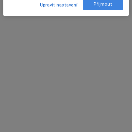
Přijmout
Upravit nastavení
Michala Rosinová
Psychoterapeut, Kouč
Praha
Book a visit
Lucie Polcarová
Psycholog, Terapeut
Brno
Book a visit
David Vencour
Internista
Boršov nad Vltavou