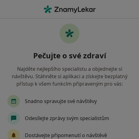
Hla
Co hledáte?
Hlavní Stránka
Služby
Poradenství Pro Rodiče
Poradenství pro rodiče -
Pečujte o své zdraví
informace, specialisté, otázky a
odpovědi
Najděte nejlepšího specialistu a objednejte si
návštěvu. Stáhněte si aplikaci a získejte bezplatný
přístup k všem funkcím připraveným pro vás:
Snadno spravujte své návštěvy
Informace
Odesílejte zprávy svým specialistům
Odborníci
Dostávejte připomenutí o návštěvě