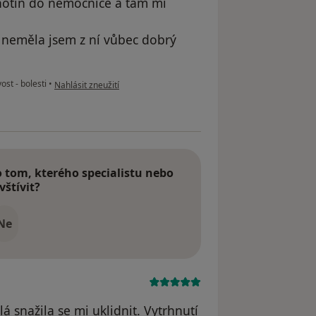
hotín do nemocnice a tam mi
 neměla jsem z ní vůbec dobrý
podle názoru uživatele Alena
st - bolesti
•
Nahlásit zneužití
tom, kterého specialistu nebo
vštívit?
Ne
á snažila se mi uklidnit. Vytrhnutí