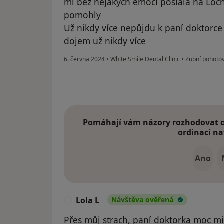
mi bez nějakých emocí poslala na Loc
pomohly
Už nikdy více nepůjdu k paní doktorce
dojem už nikdy více
6. června 2024
•
White Smile Dental Clinic
•
Zubní pohotovo
Pomáhají vám názory rozhodovat o 
ordinaci na
Ano
Lola L
Návštěva ověřená
L
Přes můj strach, paní doktorka moc mil