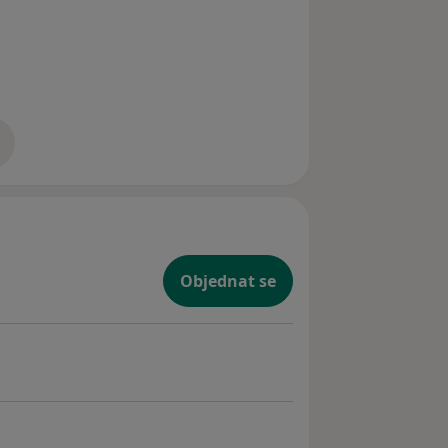
zkušenostech
Objednat se