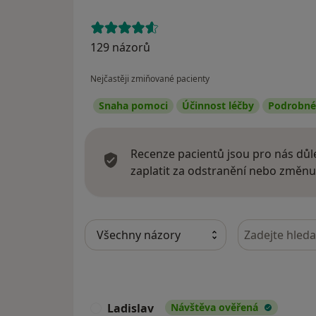
129 názorů
Nejčastěji zmiňované pacienty
Snaha pomoci
Účinnost léčby
Podrobné 
Recenze pacientů jsou pro nás důle
zaplatit za odstranění nebo změnu
Hledejte v ná
Ladislav
Návštěva ověřená
L