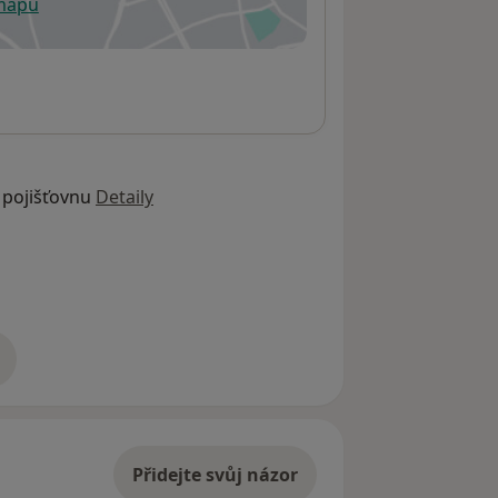
 mapu
 otevře v nové záložce
 pojišťovnu
Detaily
adrese
Přidejte svůj názor