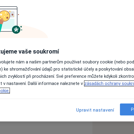
enty.
idávat novinky. Děkujeme
ujeme vaše soukromí
ovolujete nám a našim partnerům používat soubory cookie (nebo po
í zubní dřeně
e) ke shromažďování údajů pro statistické účely a poskytování obs
ich zvyklostí při procházení. Své preference můžete kdykoli zkontro
t v nastavení. Další informace naleznete v
zásadách ochrany soukr
okie.
P
Upravit nastavení