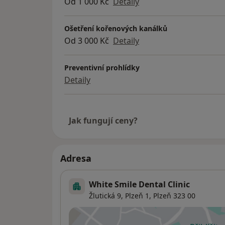
Od 1 000 Kč
Detaily
Ošetření kořenových kanálků
Od 3 000 Kč
Detaily
Preventivní prohlídky
Detaily
Jak fungují ceny?
Adresa
White Smile Dental Clinic
Žlutická 9,
Plzeň 1
,
Plzeň
323 00