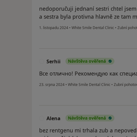
nedoporučuji jednaní sestri chtel jse
a sestra byla protivna hlavně ze tam m
1. listopadu 2024
•
White Smile Dental Clinic
•
Zubní pohot
Serhii
Návštěva ověřená
S
Все отлично! Рекомендую как специа
23. srpna 2024
•
White Smile Dental Clinic
•
Zubní pohotovo
Alena
Návštěva ověřená
A
bez rentgenu mi trhala zub a nepoved