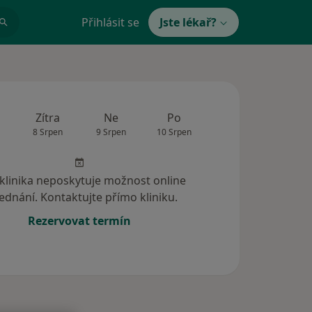
Přihlásit se
Jste lékař?
Zítra
Ne
Po
Út
St
8 Srpen
9 Srpen
10 Srpen
11 Srpen
12 Srp
 klinika neposkytuje možnost online
ednání. Kontaktujte přímo kliniku.
Rezervovat termín