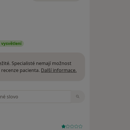
vysvětlení
žité. Specialisté nemají možnost
Další informace o názor
 recenze pacienta.
Další informace.
zorech