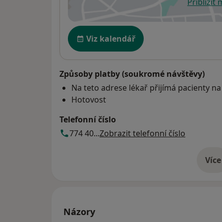
Přiblížit
se
Dostupnost
Viz kalendář
Způsoby platby (soukromé návštěvy)
Na teto adrese lékař přijímá pacienty na
Hotovost
Telefonní číslo
774 40...
Zobrazit telefonní číslo
Více
o 
Názory