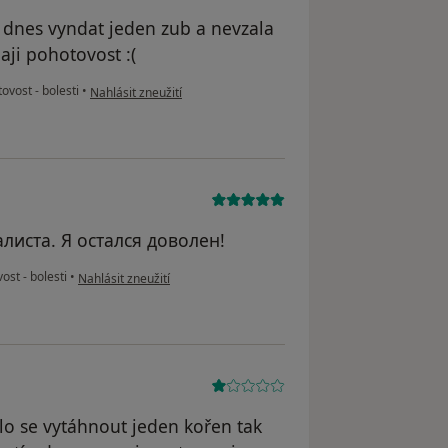
m dnes vyndat jeden zub a nevzala
aji pohotovost :(
podle názoru uživatele Ladislav
ovost - bolesti
•
Nahlásit zneužití
листа. Я остался доволен!
podle názoru uživatele Serhii
st - bolesti
•
Nahlásit zneužití
lo se vytáhnout jeden kořen tak