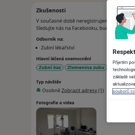
Zkušenosti
V současné době neregistrujeme nové paci
Sledujte nás na Facebooku, budeme tam př
Odborník na:
Zubní lékařství
Respekt
Hlavní léčená onemocnění
Přijetím p
Zubní kaz
Zlomenina zubu
Onemocněn
technologi
základě vaš
Typ návštěv
aktualizova
Osobně
Zobrazit adresy (1)
souborů co
Fotografie a videa