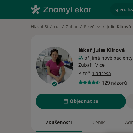
specializ
Hlavní Stránka
Zubař
Plzeň
Julie Klírová
Změna města
lékař
Julie Klírová
přijímá nové pacienty
o specializac
Zubař
·
Více
Plzeň
1 adresa
129 názorů
Objednat se
Zkušenosti
Ceník
Adr