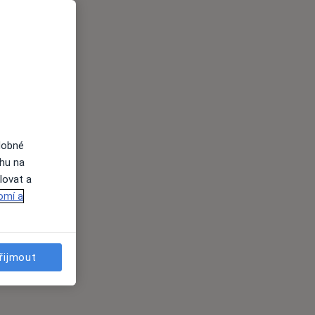
dobné
ahu na
lovat a
omí a
řijmout