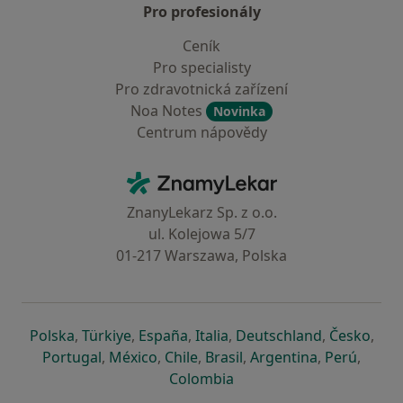
Pro profesionály
Ceník
Pro specialisty
Pro zdravotnická zařízení
Noa Notes
Novinka
Centrum nápovědy
Kontakt
ZnamyLekar - Hlavní stránka
ZnanyLekarz Sp. z o.o.
ul. Kolejowa 5/7
01-217 Warszawa, Polska
se otevře v nové záložce
se otevře v nové záložce
se otevře v nové záložce
se otevře v nové záložce
se otevře v 
se o
Polska
,
Türkiye
,
España
,
Italia
,
Deutschland
,
Česko
,
se otevře v nové záložce
se otevře v nové záložce
se otevře v nové záložce
se otevře v nové záložc
se otevře v 
se ote
Portugal
,
México
,
Chile
,
Brasil
,
Argentina
,
Perú
,
se otevře v nové záložce
Colombia