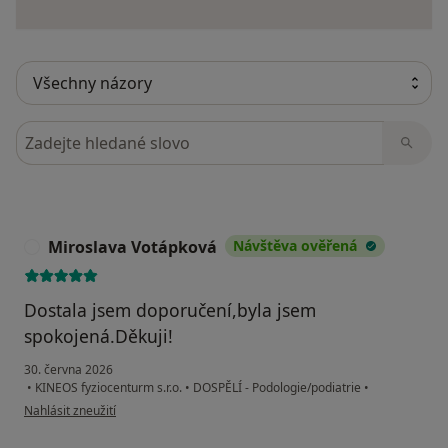
Hledejte v názorech
Miroslava Votápková
Návštěva ověřená
M
Dostala jsem doporučení,byla jsem
spokojená.Děkuji!
30. června 2026
•
KINEOS fyziocenturm s.r.o.
•
DOSPĚLÍ - Podologie/podiatrie
•
podle názoru uživatele Miroslava Votápková
Nahlásit zneužití