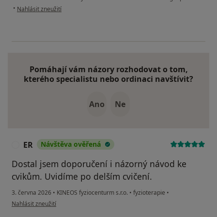
podle názoru uživatele VW
•
Nahlásit zneužití
Pomáhají vám názory rozhodovat o tom,
kterého specialistu nebo ordinaci navštívit?
Ano
Ne
ER
Návštěva ověřená
E
Dostal jsem doporučení i názorný návod ke
cvikům. Uvidíme po delším cvičení.
3. června 2026
•
KINEOS fyziocenturm s.r.o.
•
fyzioterapie
•
podle názoru uživatele ER
Nahlásit zneužití