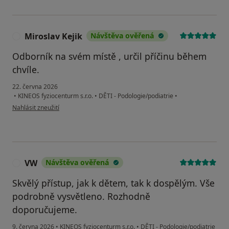
Miroslav Kejik
Návštěva ověřená
M
Odborník na svém místě , určil příčinu během
chvíle.
22. června 2026
•
KINEOS fyziocenturm s.r.o.
•
DĚTI - Podologie/podiatrie
•
podle názoru uživatele Miroslav Kejik
Nahlásit zneužití
VW
Návštěva ověřená
V
Skvělý přístup, jak k dětem, tak k dospělým. Vše
podrobně vysvětleno. Rozhodně
doporučujeme.
9. června 2026
•
KINEOS fyziocenturm s.r.o.
•
DĚTI - Podologie/podiatrie