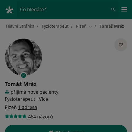
Hla
Co hledáte?
Hlavní Stránka
Fyzioterapeut
Plzeň
Tomáš Mráz
Změna města
Tomáš Mráz
přijímá nové pacienty
o specializacích
Fyzioterapeut
·
Více
Plzeň
1 adresa
464 názorů