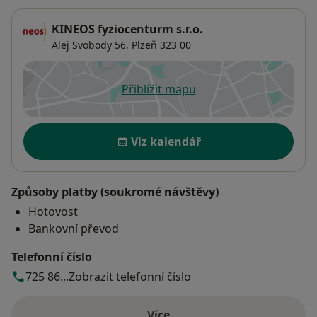
KINEOS fyziocenturm s.r.o.
Alej Svobody 56,
Plzeň
323 00
Přiblížit mapu
se otevře v nové záložce
Dostupnost
Viz kalendář
Způsoby platby (soukromé návštěvy)
Hotovost
Bankovní převod
Telefonní číslo
725 86...
Zobrazit telefonní číslo
Více