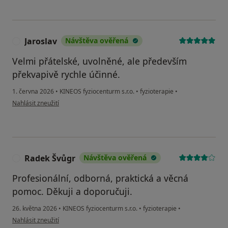
Jaroslav
Návštěva ověřená
J
Velmi přátelské, uvolněné, ale především
překvapivě rychle účinné.
1. června 2026
•
KINEOS fyziocenturm s.r.o.
•
fyzioterapie
•
podle názoru uživatele Jaroslav
Nahlásit zneužití
Radek Švůgr
Návštěva ověřená
R
Profesionální, odborná, praktická a věcná
pomoc. Děkuji a doporučuji.
26. května 2026
•
KINEOS fyziocenturm s.r.o.
•
fyzioterapie
•
podle názoru uživatele Radek Švůgr
Nahlásit zneužití