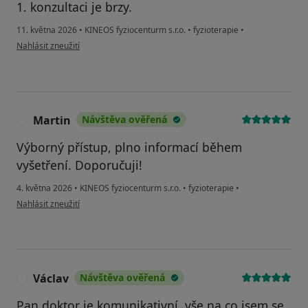
1. konzultaci je brzy.
11. května 2026
•
KINEOS fyziocenturm s.r.o.
•
fyzioterapie
•
podle názoru uživatele Karel
Nahlásit zneužití
Martin
Návštěva ověřená
M
Výborný přístup, plno informací během
vyšetření. Doporučuji!
4. května 2026
•
KINEOS fyziocenturm s.r.o.
•
fyzioterapie
•
podle názoru uživatele Martin
Nahlásit zneužití
Václav
Návštěva ověřená
V
Pan doktor je komunikativní, vše na co jsem se