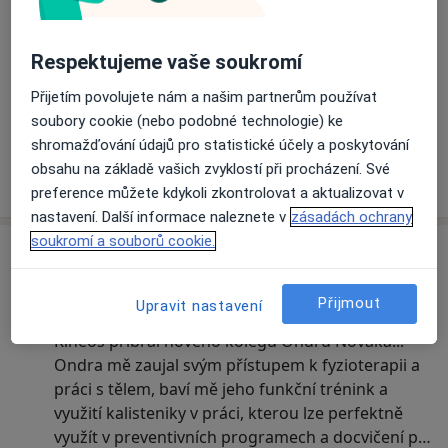
Respektujeme vaše soukromí
Přijetím povolujete nám a našim partnerům používat
Zobrazit galerii (10)
soubory cookie (nebo podobné technologie) ke
shromažďování údajů pro statistické účely a poskytování
obsahu na základě vašich zvyklostí při procházení. Své
Více
o zkušenostech
preference můžete kdykoli zkontrolovat a aktualizovat v
nastavení. Další informace naleznete v
zásadách ochrany
soukromí a souborů cookie.
Zprávy
Tomáš Mráz
Přijmout
Upravit nastavení
Alej Svobody 56, Plzeň 323 00
Kineos přibral nového kolegu Ondru Nováka!!!
Ondra mě zaujal svým přístupem k fyzioterapii a
práci s tělem, baví mě jeho funkční trénink a
využití kalisteniky v práci, kterou lze perfektně
využít v preventivních programech a docvičení po