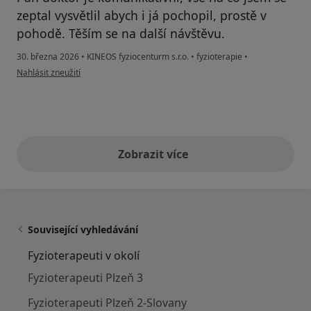
zeptal vysvětlil abych i já pochopil, prostě v
pohodě. Těším se na další návštěvu.
30. března 2026
•
KINEOS fyziocenturm s.r.o.
•
fyzioterapie
•
podle názoru uživatele Václav
Nahlásit zneužití
Zobrazit více
výše uvedené názory
Související vyhledávání
Fyzioterapeuti v okolí
Fyzioterapeuti Plzeň 3
Fyzioterapeuti Plzeň 2-Slovany