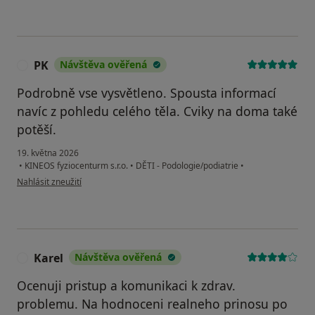
PK
Návštěva ověřená
P
Podrobně vse vysvětleno. Spousta informací
navíc z pohledu celého těla. Cviky na doma také
potěší.
19. května 2026
•
KINEOS fyziocenturm s.r.o.
•
DĚTI - Podologie/podiatrie
•
podle názoru uživatele PK
Nahlásit zneužití
Karel
Návštěva ověřená
K
Ocenuji pristup a komunikaci k zdrav.
problemu. Na hodnoceni realneho prinosu po